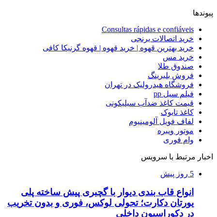
پیوندها
Consultas rápidas e confiáveis
خرید اتصالات برنجی
خرید بهترین قهوه | خرید قهوه | قهوه گرنیکا کافی
خرید مس
صندوق طلا
فروش بلبرینگ
فروشگاه هیدرولیک در تهران
فیلم سیل pp
قیمت کاغذ ضدآب سیلیکونی
کاغذ تایوک
لفاف فویل آلومینیوم
موتور ویبره
وام فوری
اخبار مرتبط با سرویس
5 روز پیش
انواع قاب بندی دیوار با گچبری پیش ساخته پلی
یورتان دکارت؛ تحولی لوکس، فوری و بدون تخریب
در دکوراسیون داخلی