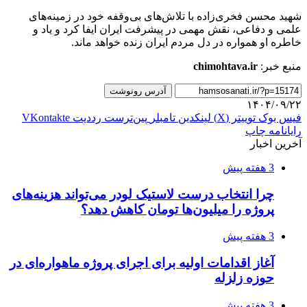
شهید محسن فخری‌زاده با تلاش‌های بی‌وقفه خود در زمینه‌های
علمی و دفاعی، نقش مهمی در پیشرفت ایران ایفا کرد و یاد و
خاطره او همواره در دل مردم ایران زنده خواهد ماند.
منبع خبر:
chimohtava.ir
آدرس رونوشت
۱۴۰۴/۰۹/۲۲
فیس بوک
توییتر (X)
لینکدین
‫تامبلر
‫پین‌ترست
‫رددیت
‫VKontakte
رایانامه
چاپ
آخرین اخبار
3 هفته پیش
چرا انتخاب درست لاستیک لودر می‌تواند هزینه‌های
پروژه را میلیون‌ها تومان کاهش دهد؟
3 هفته پیش
آغاز اقدامات اولیه برای اجرای پروژه ماهواره‌ای در
حوزه زلزله
3 هفته پیش