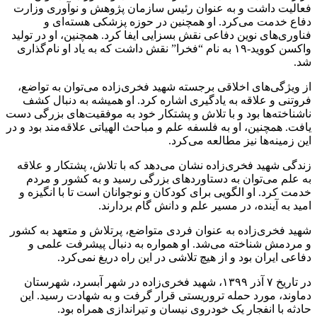
فعالیت داشت و به عنوان رئیس سازمان پژوهش و نوآوری وزارت
دفاع خدمت می‌کرد. او همچنین در حوزه پزشکی هسته‌ای و
فناوری‌های نوین دفاعی نقش بسزایی ایفا کرد. همچنین، او در تولید
واکسن کووید-۱۹ به نام “فخرا” نقش داشت که به یاد او نام‌گذاری
شد.
از ویژگی‌های اخلاقی برجسته شهید فخری‌زاده می‌توان به تواضع،
فروتنی و علاقه به یادگیری اشاره کرد. او همیشه به دنبال کشف
ناشناخته‌ها بود و با تلاش و پشتکار خود به موفقیت‌های بزرگی دست
یافت. همچنین، او به فلسفه علم و مباحث الهیاتی علاقه‌مند بود و در
این زمینه‌ها نیز مطالعه می‌کرد.
زندگی شهید فخری‌زاده نشان می‌دهد که با تلاش، پشتکار و علاقه
به علم می‌توان به دستاوردهای بزرگی رسید و به کشور و مردم
خدمت کرد. او الگویی برای کودکان و نوجوانان است تا با انگیزه و
امید به آینده، در مسیر علم و دانش گام بردارند.
شهید فخری‌زاده به عنوان فردی متواضع، پرتلاش و متعهد به کشور
و مردمش شناخته می‌شد. او همواره به دنبال پیشرفت علمی و
دفاعی ایران بود و از هیچ تلاشی در این راه دریغ نمی‌کرد.
در تاریخ ۷ آذر ۱۳۹۹، شهید فخری‌زاده در شهر آبسرد، شهرستان
دماوند، مورد حمله تروریستی قرار گرفت و به شهادت رسید. این
حادثه با انفجار یک خودروی نیسان و تیراندازی همراه بود.