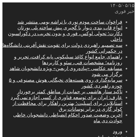
۱۴۰۵/۰۵/۱۵
خبر فوری
فراخوان ساخت مودم نوری با تراشه بومی منتشر شد
انواع قاب بندی دیوار با گچبری پیش ساخته پلی یورتان
دکارت؛ تحولی لوکس، فوری و بدون تخریب در دکوراسیون
داخلی
سه تصمیم راهبردی دولت برای تقویت نقش‌آفرینی دانشگاه‌ها
در حکمرانی کشور
راهنمای جامع انواع کاغذ سیلیکونی پایه کرافت، تحریر و
روزنامه؛ مشخصات فنی، سئو و کاربردها
مسابقه عکاسی «پیاده‌روی اربعین» ویژه دانشجویان شاهد
برگزار می شود
سرمایه‌گذاری روی هسته‌های نخبگانی هوش مصنوعی و ۵
حوزه راهبردی کشور
تأکید ستار هاشمی بر حمایت از مناطق کمتر برخوردار
عارف: ایران برای توسعه فناوری از کسی اجازه نمی‌گیرد
استابلایزر برای اسپلیت؛ بهترین راهکار برای محافظت از
کولر گازی در برابر نوسانات برق
آخرین وضعیت صدور احکام انضباطی دانشجویان خاطی
حوادث دی ماه
ورود