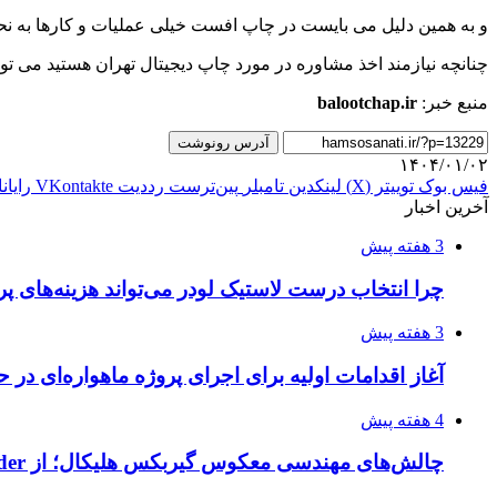
و به همین دلیل می بایست در چاپ افست خیلی عملیات و کارها به نح
چنانچه نیازمند اخذ مشاوره در مورد چاپ دیجیتال تهران هستید می تو
منبع خبر:
balootchap.ir
آدرس رونوشت
۱۴۰۴/۰۱/۰۲
فیس بوک
توییتر (X)
لینکدین
‫تامبلر
‫پین‌ترست
‫رددیت
‫VKontakte
رایان
آخرین اخبار
3 هفته پیش
چرا انتخاب درست لاستیک لودر می‌تواند هزینه‌های پر
3 هفته پیش
آغاز اقدامات اولیه برای اجرای پروژه ماهواره‌ای در ح
4 هفته پیش
چالش‌های مهندسی معکوس گیربکس هلیکال؛ از Flender و SEW تا تولیدکنندگان تخصصی ایرانی