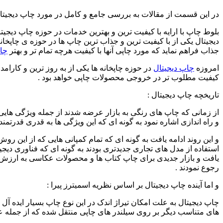
در این قسمت از مقالات به بررسی جامع و کامل در مورد چاپ دیجیتال
بلوط چاپ با ارایه با کیفیت ترین و بهترین خدمات در حوزه چاپ دیج
دیجیتال یکی از با کیفیت ترین و جذاب ترین چاپ ها در حوزه ی چاپخان
جذاب فراهم نماید که مورد چاپی آنها با کیفیت هرچه تمام تر و بهتر
چاپ
امروزه
چاپ دیجیتال
در حوزه چاپخانه ها یکی از به روز ترین و کارامد
کیفیت مطلوب تر در خروجی محصولات چاپی خواهد بود .
تاریخچه چاپ دیجیتال :
از زمانی که چاپ های رنگی به بازار عرضه شدند از جمله ویژگی هایی
و راه اندازی اشاره نمود به گونه ای که این ویژگی ها به قدری قدرتم
و این روند ادامه یافت به گونه ای که تمام کمپانی هایی که از این ر
استفاده از مدل های تجاری جدیدتری بودند به گونه ای که فناوری دی
یافت و بازار جدیدی برای چاپ کتاب ها و محصولات عکاسی به ارزش چند
رجوع نمودند .
و اما آینده چاپ دیجیتال بر اساس نظریه اسمیترز پیرا :
چاپ دیجیتال به علت امکان تیراژ اندک در این نوع چاپ بسیار ایده آل 
های متناسب دیگر بر روی سیلندر های چاپی منتقل شده که از جمله ع