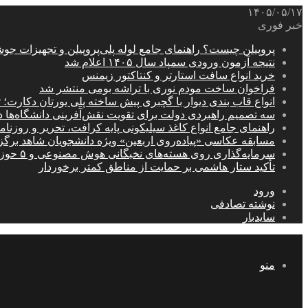
۱۴۰۵/۰۵/۱۷
خبر فوری
پروپیلن چیست؟ راهنمای جامع لوله پلی‌پروپیلن و تجهیزات جو
نتیجه آزمون ورودی سمپاد سال ۱۴۰۵ اعلام شد
خرید انواع سافت استارتر و کنتاکتور زیمنس
فراخوان ساخت مودم نوری با تراشه بومی منتشر شد
انواع قاب بندی دیوار با گچبری پیش ساخته پلی یورتان دکارت
سه تصمیم راهبردی دولت برای تقویت نقش‌آفرینی دانشگاه‌ها 
راهنمای جامع انواع کاغذ سیلیکونی پایه کرافت، تحریر و روزن
مسابقه عکاسی «پیاده‌روی اربعین» ویژه دانشجویان شاهد برگ
سرمایه‌گذاری روی هسته‌های نخبگانی هوش مصنوعی و ۵ حوزه راهبردی کشور
تأکید ستار هاشمی بر حمایت از مناطق کمتر برخوردار
ورود
نوشته تصادفی
سایدبار
منو