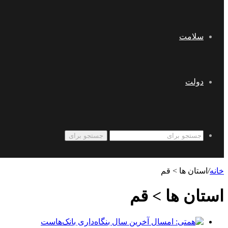
سلامت
دولت
جستجو برای
خانه
/
استان ها > قم
استان ها > قم