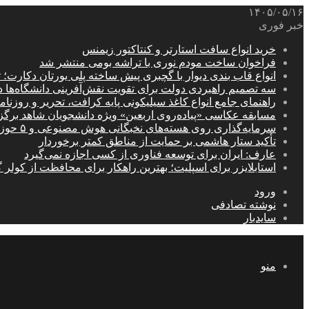
۱۴۰۵/۰۵/۱۶
خبر فوری
خرید انواع سافت استارتر و کنتاکتور زیمنس
فراخوان ساخت مودم نوری با تراشه بومی منتشر شد
انواع قاب بندی دیوار با گچبری پیش ساخته پلی یورتان دکارت
سه تصمیم راهبردی دولت برای تقویت نقش‌آفرینی دانشگاه‌ها 
راهنمای جامع انواع کاغذ سیلیکونی پایه کرافت، تحریر و روزن
مسابقه عکاسی «پیاده‌روی اربعین» ویژه دانشجویان شاهد برگ
سرمایه‌گذاری روی هسته‌های نخبگانی هوش مصنوعی و ۵ حوزه راهبردی کشور
تأکید ستار هاشمی بر حمایت از مناطق کمتر برخوردار
عارف: ایران برای توسعه فناوری از کسی اجازه نمی‌گیرد
استابلایزر برای اسپلیت؛ بهترین راهکار برای محافظت از کولر گ
ورود
نوشته تصادفی
سایدبار
منو