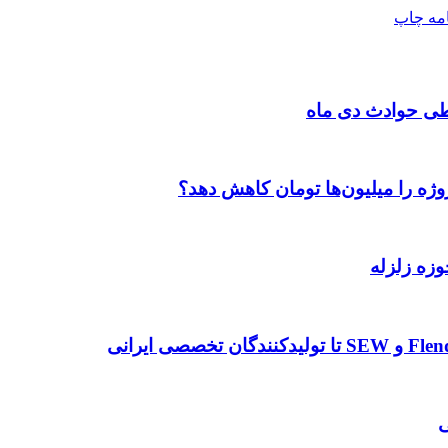
امه
چاپ
طی حوادث دی ماه
وژه را میلیون‌ها تومان کاهش دهد؟
وزه زلزله