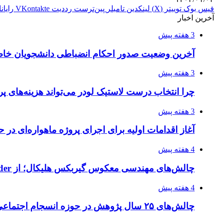
فیس بوک
توییتر (X)
لینکدین
‫تامبلر
‫پین‌ترست
‫رددیت
‫VKontakte
رایان
آخرین اخبار
3 هفته پیش
آخرین وضعیت صدور احکام انضباطی دانشجویان خا
3 هفته پیش
چرا انتخاب درست لاستیک لودر می‌تواند هزینه‌های پر
3 هفته پیش
آغاز اقدامات اولیه برای اجرای پروژه ماهواره‌ای در ح
4 هفته پیش
چالش‌های مهندسی معکوس گیربکس هلیکال؛ از Flender و SEW تا تولیدکنندگان تخصصی ایرانی
4 هفته پیش
چالش‌های ۲۵ سال پژوهش در حوزه انسجام اجتماعی