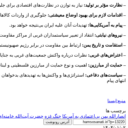
– نظارت مؤثر بر تولید:
نیاز به توازن در نظارت‌های اقتصادی برای جلوگ
– اقدامات لازم برای بهبود اوضاع معیشتی:
جلوگیری از واردات کالاها
– پیام به آمریکایی‌ها:
تهدیدات آنان علیه ایران بی‌نتیجه خواهد بود.
– نیروهای نیابتی:
انتقاد از تعبیر سیاستمداران غربی از مراکز مقاومت 
– استقامت و تاریخ یمن:
ارتباط بین مقاومت در برابر رژیم صهیونیستی 
– اعتراض‌های غربی:
نظرات درباره واکنش جمعیت‌های غربی به جنایات
– حمایت از مبارزین:
اهمیت و نوع حمایت از مبارزین فلسطینی و لبنان
– سیاست‌های دفاعی:
استراتژی‌ها و واکنش‌ها به تهدیدهای بدخواها
انتهای پیام
منبع:ایسنا
برچسب ها
انصارالله یمن
بی‌اعتمادی به آمریکا
جنگ غزه
حضرت آيت‌الله خامنه‌ای
آدرس رونوشت
۱۴۰۴/۰۱/۰۲