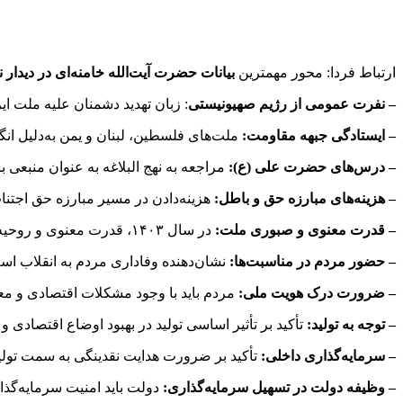
ارتباط فردا: محور مهمترین
بیانات حضرت آیت‌الله خامنه‌ای در دیدار
– نفرت عمومی از رژیم صهیونیستی
: زبان تهدید دشمنان علیه ملت ایر
– ایستادگی جبهه مقاومت:
ملت‌های فلسطین، لبنان و یمن به‌دلیل انگی
– درس‌های حضرت علی (ع):
مراجعه به نهج البلاغه به عنوان منبعی
– هزینه‌های مبارزه حق و باطل:
هزینه‌دادن در مسیر مبارزه حق اجتناب
– قدرت معنوی و صبوری ملت:
در سال ۱۴۰۳، قدرت معنوی و روحیه مقاومت ملت به وضوح نشان داده شد.
– حضور مردم در مناسبت‌ها:
نشان‌دهنده وفاداری مردم به انقلاب ا
– ضرورت درک هویت ملی:
مردم باید با وجود مشکلات اقتصادی و معی
– توجه به تولید:
تأکید بر تأثیر اساسی تولید در بهبود اوضاع اقتصادی 
– سرمایه‌گذاری داخلی:
تأکید بر ضرورت هدایت نقدینگی به سمت تولید 
– وظیفه دولت در تسهیل سرمایه‌گذاری:
دولت باید امنیت سرمایه‌گذا