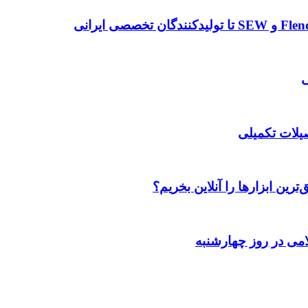
صیلات تکمیلی
رین ابزارها را آنلاین بخریم؟
می در روز چهارشنبه