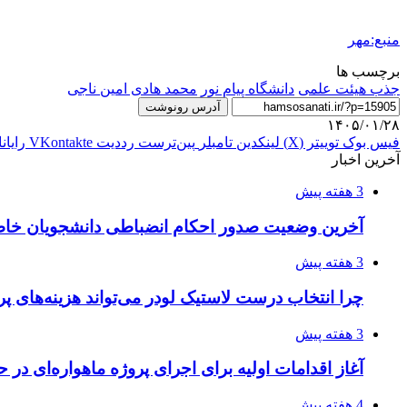
منبع:مهر
برچسب ها
جذب هیئت علمی
دانشگاه پیام نور
محمد هادی امین ناجی
آدرس رونوشت
۱۴۰۵/۰۱/۲۸
فیس بوک
توییتر (X)
لینکدین
‫تامبلر
‫پین‌ترست
‫رددیت
‫VKontakte
رایان
آخرین اخبار
3 هفته پیش
آخرین وضعیت صدور احکام انضباطی دانشجویان خا
3 هفته پیش
چرا انتخاب درست لاستیک لودر می‌تواند هزینه‌های پر
3 هفته پیش
آغاز اقدامات اولیه برای اجرای پروژه ماهواره‌ای در ح
4 هفته پیش