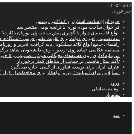
۱۴۰۵/۰۵/۱۶
خبر فوری
خرید انواع سافت استارتر و کنتاکتور زیمنس
فراخوان ساخت مودم نوری با تراشه بومی منتشر شد
انواع قاب بندی دیوار با گچبری پیش ساخته پلی یورتان دکارت
سه تصمیم راهبردی دولت برای تقویت نقش‌آفرینی دانشگاه‌ها 
راهنمای جامع انواع کاغذ سیلیکونی پایه کرافت، تحریر و روزن
مسابقه عکاسی «پیاده‌روی اربعین» ویژه دانشجویان شاهد برگ
سرمایه‌گذاری روی هسته‌های نخبگانی هوش مصنوعی و ۵ حوزه راهبردی کشور
تأکید ستار هاشمی بر حمایت از مناطق کمتر برخوردار
عارف: ایران برای توسعه فناوری از کسی اجازه نمی‌گیرد
استابلایزر برای اسپلیت؛ بهترین راهکار برای محافظت از کولر گ
ورود
نوشته تصادفی
سایدبار
منو