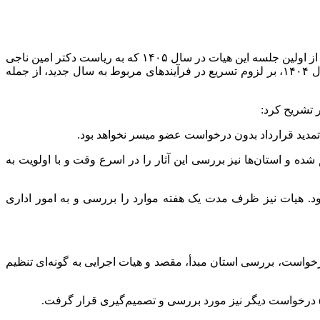
به گزارش خبرگزاری مهر به نقل از دانشگاه پیام نور، دکتر ایوبی‌نژاد دبیر هیات اجرایی جذب اعضای علمی دانشگاه پیام نور با ارائه گزارشی از اولین جلسه این هیات در سال ۱۴۰۵ که به ریاست دکتر امین ناجی
رئیس دانشگاه پیام نور و با حضور اکثریت اعضا برگزار شد، اظهار داشت: در این نشست رییس دانشگاه ضمن مرور مهم‌ترین اقدامات سال ۱۴۰۴، بر لزوم تسریع در فرآیندهای مربوط به سال جدید، از جمله
پژوهشی: با هماهنگی معاونت پژوهش و فناوری، امکان ثبت و بارگذاری آثار پژوهشی اعضا تا پایان فروردین ۱۴۰۵ فراهم شده و استان‌ها نیز بررسی این آثار را در اسرع وقت و با اولویت به
شود. هیات نیز ظرف مدت یک هفته موارد را بررسی و به امور اداری
رخواست، بررسی استان مبدأ، مقصد و هیات اجرایی به گونه‌ای تنظیم