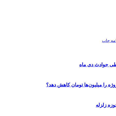
امه
چاپ
طی حوادث دی ماه
وژه را میلیون‌ها تومان کاهش دهد؟
وزه زلزله