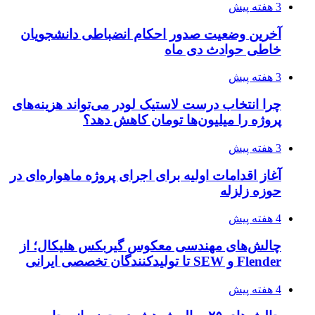
3 هفته پیش
آخرین وضعیت صدور احکام انضباطی دانشجویان
خاطی حوادث دی ماه
3 هفته پیش
چرا انتخاب درست لاستیک لودر می‌تواند هزینه‌های
پروژه را میلیون‌ها تومان کاهش دهد؟
3 هفته پیش
آغاز اقدامات اولیه برای اجرای پروژه ماهواره‌ای در
حوزه زلزله
4 هفته پیش
چالش‌های مهندسی معکوس گیربکس هلیکال؛ از
Flender و SEW تا تولیدکنندگان تخصصی ایرانی
4 هفته پیش