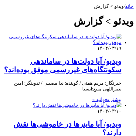
خانه
/
ویدئو > گزارش
ویدئو > گزارش
۱۴۰۴/۰۳/۱۹
ویدیو/ آیا دولت‌ها در ساماندهی
سکونتگاه‌های غیررسمی موفق بوده‌اند؟
خبرنگار: مریم همتی / گوینده: ندا مصیبی / تدوینگر: امین
نصراللهی منبع:ایسنا
بیشتر بخوانید »
۱۴۰۴/۰۳/۱۰
ویدیو/ آیا ماینرها در خاموشی‌ها نقش
دارند؟