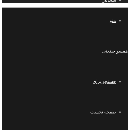
سایدبار
منو
همسو صنعتی
جستجو برای
صفحه نخست