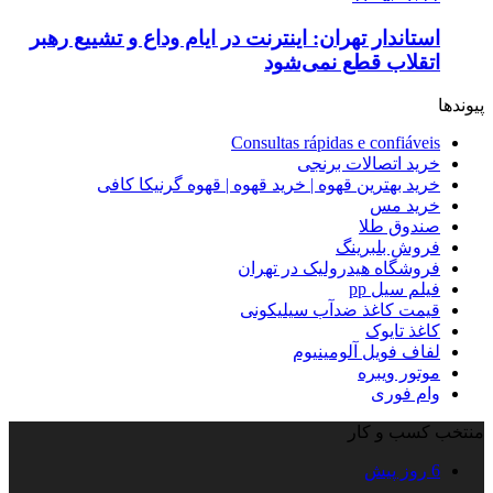
استاندار تهران: اینترنت در ایام وداع و تشییع رهبر
اتقلاب قطع نمی‌شود
پیوندها
Consultas rápidas e confiáveis
خرید اتصالات برنجی
خرید بهترین قهوه | خرید قهوه | قهوه گرنیکا کافی
خرید مس
صندوق طلا
فروش بلبرینگ
فروشگاه هیدرولیک در تهران
فیلم سیل pp
قیمت کاغذ ضدآب سیلیکونی
کاغذ تایوک
لفاف فویل آلومینیوم
موتور ویبره
وام فوری
منتخب کسب و کار
6 روز پیش