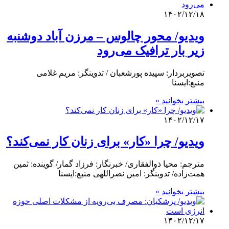
۱۴۰۲/۱۲/۱۸
ویدیو/ محور چالوس – مرزن آباد دوشنبه
زیر بار ترافیک می‌رود
تصویربردار: سپیده پورشعبان / تدوینگر: مریم غلامی
منبع:ایسنا
بیشتر بخوانید »
۱۴۰۲/۱۲/۱۷
ویدیو/ چرا «کار» برای زنان کار نمی‌کند؟
مترجم: محیا ذوالفقاری/ خبرنگار: فرزاد گمار/ گوینده: ثمین
همت‌زاده/ تدوینگر: امین نصراللهی منبع:ایسنا
بیشتر بخوانید »
۱۴۰۲/۱۲/۱۷