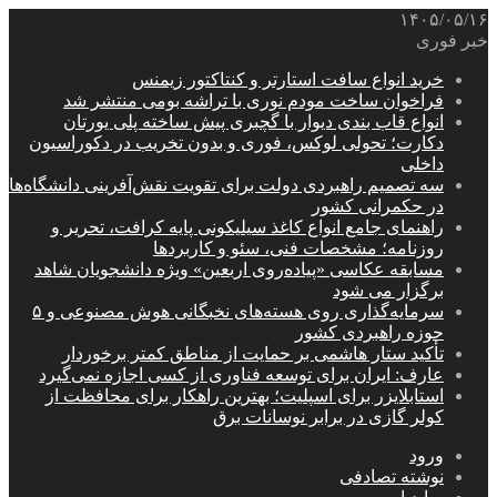
۱۴۰۵/۰۵/۱۶
خبر فوری
خرید انواع سافت استارتر و کنتاکتور زیمنس
فراخوان ساخت مودم نوری با تراشه بومی منتشر شد
انواع قاب بندی دیوار با گچبری پیش ساخته پلی یورتان
دکارت؛ تحولی لوکس، فوری و بدون تخریب در دکوراسیون
داخلی
سه تصمیم راهبردی دولت برای تقویت نقش‌آفرینی دانشگاه‌ها
در حکمرانی کشور
راهنمای جامع انواع کاغذ سیلیکونی پایه کرافت، تحریر و
روزنامه؛ مشخصات فنی، سئو و کاربردها
مسابقه عکاسی «پیاده‌روی اربعین» ویژه دانشجویان شاهد
برگزار می شود
سرمایه‌گذاری روی هسته‌های نخبگانی هوش مصنوعی و ۵
حوزه راهبردی کشور
تأکید ستار هاشمی بر حمایت از مناطق کمتر برخوردار
عارف: ایران برای توسعه فناوری از کسی اجازه نمی‌گیرد
استابلایزر برای اسپلیت؛ بهترین راهکار برای محافظت از
کولر گازی در برابر نوسانات برق
ورود
نوشته تصادفی