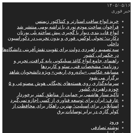
۱۴۰۵/۰۵/۱۶
خبر فوری
خرید انواع سافت استارتر و کنتاکتور زیمنس
فراخوان ساخت مودم نوری با تراشه بومی منتشر شد
انواع قاب بندی دیوار با گچبری پیش ساخته پلی یورتان
دکارت؛ تحولی لوکس، فوری و بدون تخریب در دکوراسیون
داخلی
سه تصمیم راهبردی دولت برای تقویت نقش‌آفرینی دانشگاه‌ها
در حکمرانی کشور
راهنمای جامع انواع کاغذ سیلیکونی پایه کرافت، تحریر و
روزنامه؛ مشخصات فنی، سئو و کاربردها
مسابقه عکاسی «پیاده‌روی اربعین» ویژه دانشجویان شاهد
برگزار می شود
سرمایه‌گذاری روی هسته‌های نخبگانی هوش مصنوعی و ۵
حوزه راهبردی کشور
تأکید ستار هاشمی بر حمایت از مناطق کمتر برخوردار
عارف: ایران برای توسعه فناوری از کسی اجازه نمی‌گیرد
استابلایزر برای اسپلیت؛ بهترین راهکار برای محافظت از
کولر گازی در برابر نوسانات برق
ورود
نوشته تصادفی