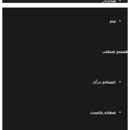
سایدبار
منو
همسو صنعتی
جستجو برای
صفحه نخست