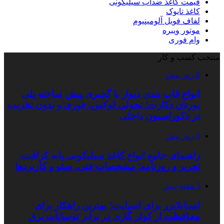
قیمت کاغذ ضدآب سیلیکونی
کاغذ تایوک
لفاف فویل آلومینیوم
موتور ویبره
وام فوری
منتخب کسب و کار
6 روز پیش
انواع قاب بندی دیوار با گچبری پیش ساخته پلی
یورتان دکارت؛ تحولی لوکس، فوری و بدون تخریب
در دکوراسیون داخلی
6 روز پیش
راهنمای جامع انواع کاغذ سیلیکونی پایه کرافت،
تحریر و روزنامه؛ مشخصات فنی، سئو و کاربردها
3 هفته پیش
استابلایزر برای اسپلیت؛ بهترین راهکار برای
محافظت از کولر گازی در برابر نوسانات برق