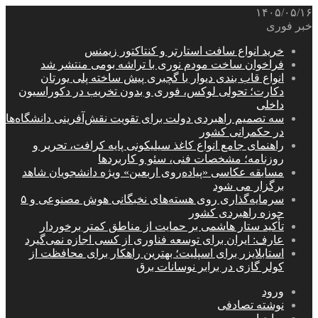
۱۴۰۵/۰۵/۱۶
خبر فوری
خرید انواع سافت استارتر و کنتاکتور زیمنس
فراخوان ساخت مودم نوری با تراشه بومی منتشر شد
انواع قاب بندی دیوار با گچبری پیش ساخته پلی یورتان
دکارت؛ تحولی لوکس، فوری و بدون تخریب در دکوراسیون
داخلی
سه تصمیم راهبردی دولت برای تقویت نقش‌آفرینی دانشگاه‌ها
در حکمرانی کشور
راهنمای جامع انواع کاغذ سیلیکونی پایه کرافت، تحریر و
روزنامه؛ مشخصات فنی، سئو و کاربردها
مسابقه عکاسی «پیاده‌روی اربعین» ویژه دانشجویان شاهد
برگزار می شود
سرمایه‌گذاری روی هسته‌های نخبگانی هوش مصنوعی و ۵
حوزه راهبردی کشور
تأکید ستار هاشمی بر حمایت از مناطق کمتر برخوردار
عارف: ایران برای توسعه فناوری از کسی اجازه نمی‌گیرد
استابلایزر برای اسپلیت؛ بهترین راهکار برای محافظت از
کولر گازی در برابر نوسانات برق
ورود
نوشته تصادفی