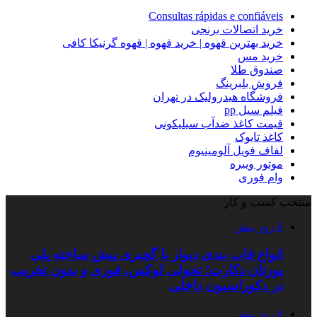
Consultas rápidas e confiáveis
خرید اتصالات برنجی
خرید بهترین قهوه | خرید قهوه | قهوه گرنیکا کافی
خرید مس
صندوق طلا
فروش بلبرینگ
فروشگاه هیدرولیک در تهران
فیلم سیل pp
قیمت کاغذ ضدآب سیلیکونی
کاغذ تایوک
لفاف فویل آلومینیوم
موتور ویبره
وام فوری
منتخب کسب و کار
6 روز پیش
انواع قاب بندی دیوار با گچبری پیش ساخته پلی
یورتان دکارت؛ تحولی لوکس، فوری و بدون تخریب
در دکوراسیون داخلی
6 روز پیش