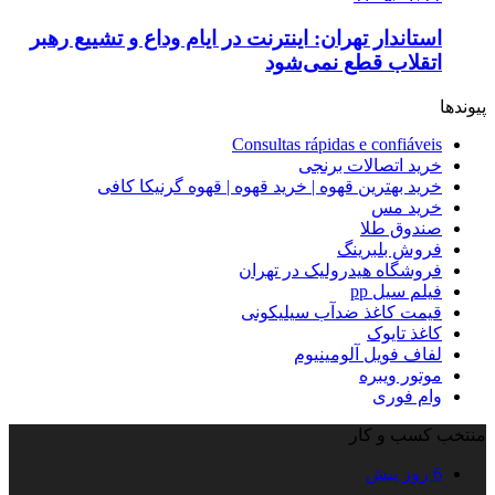
استاندار تهران: اینترنت در ایام وداع و تشییع رهبر
اتقلاب قطع نمی‌شود
پیوندها
Consultas rápidas e confiáveis
خرید اتصالات برنجی
خرید بهترین قهوه | خرید قهوه | قهوه گرنیکا کافی
خرید مس
صندوق طلا
فروش بلبرینگ
فروشگاه هیدرولیک در تهران
فیلم سیل pp
قیمت کاغذ ضدآب سیلیکونی
کاغذ تایوک
لفاف فویل آلومینیوم
موتور ویبره
وام فوری
منتخب کسب و کار
6 روز پیش