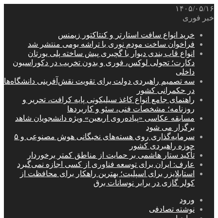
۱۴۰۵/۰۵/۱۶
خبر فوری
خرید انواع سافت استارتر و کنتاکتور زیمنس
فراخوان ساخت مودم نوری با تراشه بومی منتشر شد
انواع قاب بندی دیوار با گچبری پیش ساخته پلی یورتان
دکارت؛ تحولی لوکس، فوری و بدون تخریب در دکوراسیون
داخلی
سه تصمیم راهبردی دولت برای تقویت نقش‌آفرینی دانشگاه‌ها
در حکمرانی کشور
راهنمای جامع انواع کاغذ سیلیکونی پایه کرافت، تحریر و
روزنامه؛ مشخصات فنی، سئو و کاربردها
مسابقه عکاسی «پیاده‌روی اربعین» ویژه دانشجویان شاهد
برگزار می شود
سرمایه‌گذاری روی هسته‌های نخبگانی هوش مصنوعی و ۵
حوزه راهبردی کشور
تأکید ستار هاشمی بر حمایت از مناطق کمتر برخوردار
عارف: ایران برای توسعه فناوری از کسی اجازه نمی‌گیرد
استابلایزر برای اسپلیت؛ بهترین راهکار برای محافظت از
کولر گازی در برابر نوسانات برق
ورود
نوشته تصادفی