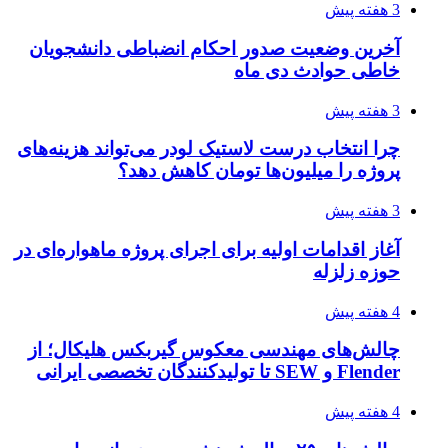
3 هفته پیش
آخرین وضعیت صدور احکام انضباطی دانشجویان
خاطی حوادث دی ماه
3 هفته پیش
چرا انتخاب درست لاستیک لودر می‌تواند هزینه‌های
پروژه را میلیون‌ها تومان کاهش دهد؟
3 هفته پیش
آغاز اقدامات اولیه برای اجرای پروژه ماهواره‌ای در
حوزه زلزله
4 هفته پیش
چالش‌های مهندسی معکوس گیربکس هلیکال؛ از
Flender و SEW تا تولیدکنندگان تخصصی ایرانی
4 هفته پیش