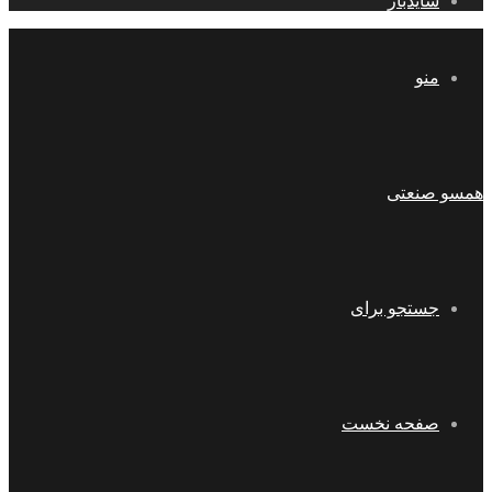
سایدبار
منو
همسو صنعتی
جستجو برای
صفحه نخست