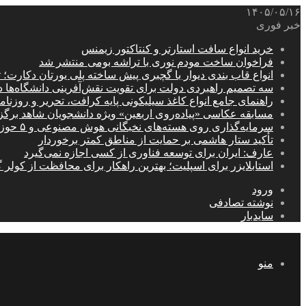
۱۴۰۵/۰۵/۱۶
خبر فوری
خرید انواع سافت استارتر و کنتاکتور زیمنس
فراخوان ساخت مودم نوری با تراشه بومی منتشر شد
انواع قاب بندی دیوار با گچبری پیش ساخته پلی یورتان دکارت
سه تصمیم راهبردی دولت برای تقویت نقش‌آفرینی دانشگاه‌ها 
راهنمای جامع انواع کاغذ سیلیکونی پایه کرافت، تحریر و روزن
مسابقه عکاسی «پیاده‌روی اربعین» ویژه دانشجویان شاهد برگ
سرمایه‌گذاری روی هسته‌های نخبگانی هوش مصنوعی و ۵ حوزه راهبردی کشور
تأکید ستار هاشمی بر حمایت از مناطق کمتر برخوردار
عارف: ایران برای توسعه فناوری از کسی اجازه نمی‌گیرد
استابلایزر برای اسپلیت؛ بهترین راهکار برای محافظت از کولر گ
ورود
نوشته تصادفی
سایدبار
منو