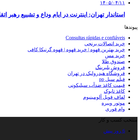
۱۴۰۵/۰۴/۱۱
استاندار تهران: اینترنت در ایام وداع و تشییع رهبر ا
پیوندها
Consultas rápidas e confiáveis
خرید اتصالات برنجی
خرید بهترین قهوه | خرید قهوه | قهوه گرنیکا کافی
خرید مس
صندوق طلا
فروش بلبرینگ
فروشگاه هیدرولیک در تهران
فیلم سیل pp
قیمت کاغذ ضدآب سیلیکونی
کاغذ تایوک
لفاف فویل آلومینیوم
موتور ویبره
وام فوری
منتخب کسب و کار
6 روز پیش