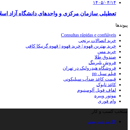
۱۴۰۵/۰۴/۱۴
تعطیلی سازمان مرکزی و واحدهای دانشگاه آزاد اسلا
پیوندها
Consultas rápidas e confiáveis
خرید اتصالات برنجی
خرید بهترین قهوه | خرید قهوه | قهوه گرنیکا کافی
خرید مس
صندوق طلا
فروش بلبرینگ
فروشگاه هیدرولیک در تهران
فیلم سیل pp
قیمت کاغذ ضدآب سیلیکونی
کاغذ تایوک
لفاف فویل آلومینیوم
موتور ویبره
وام فوری
منتخب کسب و کار
16 ساعت پیش