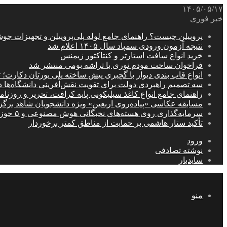
۱۴۰۵/۰۵/۱۷
خبر فوری
پروپیلن چیست؟ راهنمای جامع لوله پلی‌پروپیلن و تجهیزات جو
نتیجه آزمون ورودی سمپاد سال ۱۴۰۵ اعلام شد
خرید انواع سافت استارتر و کنتاکتور زیمنس
فراخوان ساخت مودم نوری با تراشه بومی منتشر شد
انواع قاب بندی دیوار با گچبری پیش ساخته پلی یورتان دکارت
سه تصمیم راهبردی دولت برای تقویت نقش‌آفرینی دانشگاه‌ها 
راهنمای جامع انواع کاغذ سیلیکونی پایه کرافت، تحریر و روزن
مسابقه عکاسی «پیاده‌روی اربعین» ویژه دانشجویان شاهد برگ
سرمایه‌گذاری روی هسته‌های نخبگانی هوش مصنوعی و ۵ حوزه راهبردی کشور
تأکید ستار هاشمی بر حمایت از مناطق کمتر برخوردار
ورود
نوشته تصادفی
سایدبار
منو