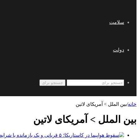
سلامت
دولت
جستجو برای
خانه
/
بین الملل > آمریکای لاتین
بین الملل > آمریکای لاتین