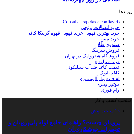
پیوندها
Consultas rápidas e confiáveis
خرید اتصالات برنجی
خرید بهترین قهوه | خرید قهوه | قهوه گرنیکا کافی
خرید مس
صندوق طلا
فروش بلبرینگ
فروشگاه هیدرولیک در تهران
فیلم سیل pp
قیمت کاغذ ضدآب سیلیکونی
کاغذ تایوک
لفاف فویل آلومینیوم
موتور ویبره
وام فوری
منتخب کسب و کار
13 ساعت پیش
پروپیلن چیست؟ راهنمای جامع لوله پلی‌پروپیلن و
تجهیزات جوشکاری آن