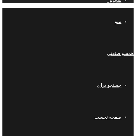
سایدبار
منو
همسو صنعتی
جستجو برای
صفحه نخست