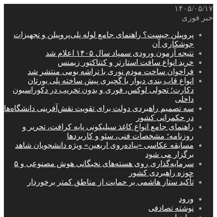
۱۴۰۵/۰۵/۱۷
خبر فوری
پروپیلن چیست؟ راهنمای جامع لوله پلی‌پروپیلن و تجهیزات
جوشکاری آن
نتیجه آزمون ورودی سمپاد سال ۱۴۰۵ اعلام شد
خرید انواع سافت استارتر و کنتاکتور زیمنس
فراخوان ساخت مودم نوری با تراشه بومی منتشر شد
انواع قاب بندی دیوار با گچبری پیش ساخته پلی یورتان
دکارت؛ تحولی لوکس، فوری و بدون تخریب در دکوراسیون
داخلی
سه تصمیم راهبردی دولت برای تقویت نقش‌آفرینی دانشگاه‌ها
در حکمرانی کشور
راهنمای جامع انواع کاغذ سیلیکونی پایه کرافت، تحریر و
روزنامه؛ مشخصات فنی، سئو و کاربردها
مسابقه عکاسی «پیاده‌روی اربعین» ویژه دانشجویان شاهد
برگزار می شود
سرمایه‌گذاری روی هسته‌های نخبگانی هوش مصنوعی و ۵
حوزه راهبردی کشور
تأکید ستار هاشمی بر حمایت از مناطق کمتر برخوردار
ورود
نوشته تصادفی