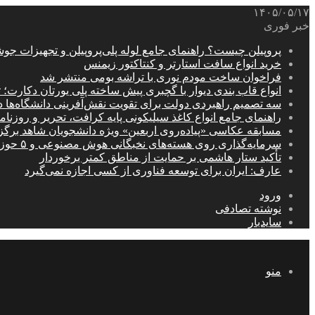
۱۴۰۵/۰۵/۱۷
خبر فوری
پروپیلن چیست؟ راهنمای جامع لوله پلی‌پروپیلن و تجهیزات جو
خرید انواع سافت استارتر و کنتاکتور زیمنس
فراخوان ساخت مودم نوری با تراشه بومی منتشر شد
انواع قاب بندی دیوار با گچبری پیش ساخته پلی یورتان دکارت
سه تصمیم راهبردی دولت برای تقویت نقش‌آفرینی دانشگاه‌ها 
راهنمای جامع انواع کاغذ سیلیکونی پایه کرافت، تحریر و روزن
مسابقه عکاسی «پیاده‌روی اربعین» ویژه دانشجویان شاهد برگ
سرمایه‌گذاری روی هسته‌های نخبگانی هوش مصنوعی و ۵ حوزه راهبردی کشور
تأکید ستار هاشمی بر حمایت از مناطق کمتر برخوردار
عارف: ایران برای توسعه فناوری از کسی اجازه نمی‌گیرد
ورود
نوشته تصادفی
سایدبار
منو