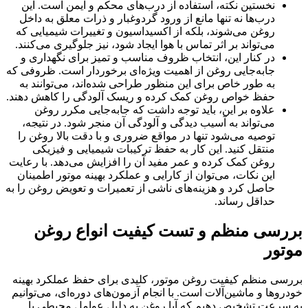
نخستین نکته، استفاده از درب‌های محکم و ایمن است. این
درب‌ها نه تنها مانع از ورود گردوغبار و ذرات معلق به داخل
روغن می‌شوند، بلکه از اکسیداسیون و تغییرات شیمیایی که
می‌تواند بر اثر تماس با هوا ایجاد شود، نیز جلوگیری می‌کنند.
در کنار این، انتخاب ظروف مناسب و تمیز برای نگهداری و
جابه‌جایی روغن از اهمیت ویژه‌ای برخوردار است. ظروفی که
به طور خاص برای این منظور طراحی شده‌اند، می‌توانند به
حفظ خواص روغن کمک کرده و ریسک آلودگی را کاهش دهند.
علاوه بر این، باید توجه داشت که جابه‌جایی مکرر روغن
می‌تواند به آسیب دیدگی و آلودگی آن منجر شود. در نتیجه،
توصیه می‌شود تنها در مواقع ضروری و با دقت بالا روغن را
منتقل کنید. این کار به حفظ ترکیبات شیمیایی و فیزیکی
روغن کمک کرده و عمر مفید آن را افزایش می‌دهد. با رعایت
این نکات، می‌توان از کارایی و عملکرد بهینه موتور اطمینان
حاصل کرد و هزینه‌های ناشی از تعمیرات و تعویض روغن را به
حداقل رساند.
بررسی منظم و تست کیفیت انواع روغن
موتور
بررسی منظم کیفیت روغن موتور، کلیدی برای حفظ عملکرد بهینه
خودروها و ماشین‌آلات است. با انجام آزمون‌های دوره‌ای، می‌توانیم
به سرعت تشخیص دهیم که آیا روغن به دلیل عوامل محیطی یا