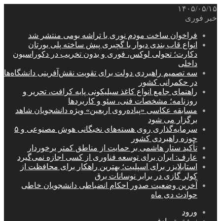
۱۴۰۵/۰۵/۱۵
خبر فوری
فراخوان ساخت مودم نوری با تراشه بومی منتشر شد
انواع قاب بندی دیوار با گچبری پیش ساخته پلی یورتان
دکارت؛ تحولی لوکس، فوری و بدون تخریب در دکوراسیون
داخلی
سه تصمیم راهبردی دولت برای تقویت نقش‌آفرینی دانشگاه‌ها
در حکمرانی کشور
راهنمای جامع انواع کاغذ سیلیکونی پایه کرافت، تحریر و
روزنامه؛ مشخصات فنی، سئو و کاربردها
مسابقه عکاسی «پیاده‌روی اربعین» ویژه دانشجویان شاهد
برگزار می شود
سرمایه‌گذاری روی هسته‌های نخبگانی هوش مصنوعی و ۵
حوزه راهبردی کشور
تأکید ستار هاشمی بر حمایت از مناطق کمتر برخوردار
عارف: ایران برای توسعه فناوری از کسی اجازه نمی‌گیرد
استابلایزر برای اسپلیت؛ بهترین راهکار برای محافظت از
کولر گازی در برابر نوسانات برق
آخرین وضعیت صدور احکام انضباطی دانشجویان خاطی
حوادث دی ماه
ورود