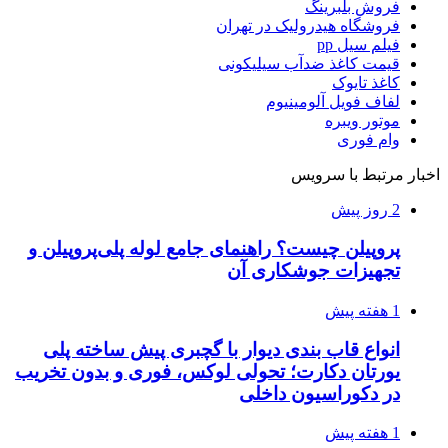
فروش بلبرینگ
فروشگاه هیدرولیک در تهران
فیلم سیل pp
قیمت کاغذ ضدآب سیلیکونی
کاغذ تایوک
لفاف فویل آلومینیوم
موتور ویبره
وام فوری
اخبار مرتبط با سرویس
2 روز پیش
پروپیلن چیست؟ راهنمای جامع لوله پلی‌پروپیلن و
تجهیزات جوشکاری آن
1 هفته پیش
انواع قاب بندی دیوار با گچبری پیش ساخته پلی
یورتان دکارت؛ تحولی لوکس، فوری و بدون تخریب
در دکوراسیون داخلی
1 هفته پیش