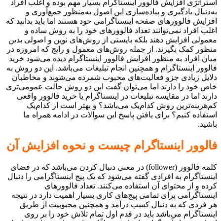
استراتژی افزایش فالوور اینستاگرام بسیار مهم بوده و اغلب افراد
به‌دنبال یادگیری و پیاده‌سازی این اصول به‌منظور جمع‌آوری و
افزایش فالوورهای صفحه اینستاگرامی خود هستند اما باید بدانید که
اغلب افراد نمی‌توانند تعداد فالوورهای خود را به روش ساده و
معمولی افزایش دهند بلکه بایستی از روش‌های نوین و اصولی بدین
منظور کمک بگیرند. از جمله روش‌های معمول و رایج که امروزه در
میان افراد به منظور افزایش فالوور اینستاگرام دیده می‌شود خرید
فالوور اینستاگرام و همچنین انجام تبلیغات می‌باشد. این دو روش به
دلایل زیادی جزو فعالیت‌های محبوب شمرده می‌شوند و مخاطبان
خاص خود را دارند اما می‌توان گفت این دو روش حالت عمومی‌تری
دارند اما در مقایسه تبلیغات در اینستاگرام یا خرید فالوور واقعی
کم‌هزینه‌ترین روش کدام‌یک می‌باشد؟ و بهتر است از کدام‌یک
استفاده کنیم؟ برای یافتن پاسخ این سوالات در ادامه همراه ما
باشید.
فالوور اینستاگرام چیست و نحوه افزایش آن
کلمه فالوور (follower) در معنی دنبال کردن می‌باشد که در فضای
اینستاگرام به افرادی گفته می‌شود که یک پیج اینستاگرامی را دنبال
کرده و از محتوای آن استفاده می‌کنند. تعداد فالوورهای
اینستاگرامی برای تمامی پیج‌های کاری بسیار اهمیت دارد در نتیجه
هر فردی که به دنبال کسب درآمد و همچنین محبوبیت از طریق
اینستاگرام می‌باشد باید در قدم اول تمام تلاش خود را بر روی