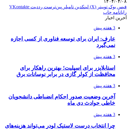
۱۴۰۴/۰۴/۰۸
فیس بوک
توییتر (X)
لینکدین
‫تامبلر
‫پین‌ترست
‫رددیت
‫VKontakte
رایانامه
چاپ
آخرین اخبار
3 هفته پیش
عارف: ایران برای توسعه فناوری از کسی اجازه
نمی‌گیرد
3 هفته پیش
استابلایزر برای اسپلیت؛ بهترین راهکار برای
محافظت از کولر گازی در برابر نوسانات برق
3 هفته پیش
آخرین وضعیت صدور احکام انضباطی دانشجویان
خاطی حوادث دی ماه
3 هفته پیش
چرا انتخاب درست لاستیک لودر می‌تواند هزینه‌های