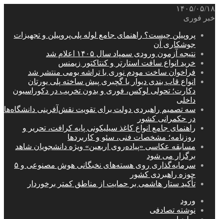
۱۴۰۵/۰۵/۱۸
خبر فوری
پروپیلن چیست؟ راهنمای جامع لوله پلی‌پروپیلن و تجهیزات
جوشکاری آن
نتیجه آزمون ورودی سمپاد سال ۱۴۰۵ اعلام شد
خرید انواع سافت استارتر و کنتاکتور زیمنس
فراخوان ساخت مودم نوری با تراشه بومی منتشر شد
انواع قاب بندی دیوار با گچبری پیش ساخته پلی یورتان
دکارت؛ تحولی لوکس، فوری و بدون تخریب در دکوراسیون
داخلی
سه تصمیم راهبردی دولت برای تقویت نقش‌آفرینی دانشگاه‌ها
در حکمرانی کشور
راهنمای جامع انواع کاغذ سیلیکونی پایه کرافت، تحریر و
روزنامه؛ مشخصات فنی، سئو و کاربردها
مسابقه عکاسی «پیاده‌روی اربعین» ویژه دانشجویان شاهد
برگزار می شود
سرمایه‌گذاری روی هسته‌های نخبگانی هوش مصنوعی و ۵
حوزه راهبردی کشور
تأکید ستار هاشمی بر حمایت از مناطق کمتر برخوردار
ورود
نوشته تصادفی