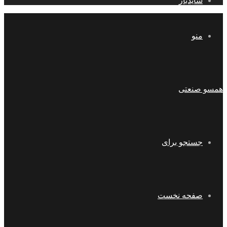
سایدبار
منو
همسو صنعتی
جستجو برای
صفحه نخست