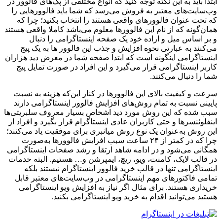
ابتدا باید به این نکته توجه کنید که انواع مختلفی از پک‌های فالوور در
وب‌سایت‌های معتبر به فروش می‌رسد که شما باید فالوورهایی را
که تحت عنوان فالوورهای واقعی هستند را انتخاب بکنید؛ چرا که
همان‌گونه که از نام این فالوورها معلوم می‌باشد کاملا واقعی هستند
و بر اساس میل و اراده خود یک صفحه اینستاگرامی را دنبال
می‌کنند به عبارتی نحوه افزایش و جذب این فالوور ها به یک پیج
اینستاگرامی اینگونه است که ابتدا صفحه شما در معرض دید هزاران
کاربر اینستاگرامی قرار می‌گیرد و این افراد در صورت تمایل پیج
شما را دنبال می‌کنند.
سرعت و کیفیت بالای این فالوورها در کنار این‌که هزینه به نسبت
پایینی نسبت به تمام روش‌های افزایش فالوور اینستاگرامی دارند
سبب شده که این روش مورد دید اشخاص بسیار معروف سلبریتی‌ها
اینفلوئنسرها و حتی کاربران عادی اینستاگرام قرار بگیرد و افراد از
این روش به‌عنوان یک نوع روش میانبری برای موفقیت یاد می‌کنند؛
چرا که در کمتر از ۲۴ ساعت سبب افزایش فالوورها به‌صورت
همگانی می‌شود و در ادامه شاهد ارتقا و رشد صفحات اینستاگرامی
در قالب لایک، کامنت، ویو، ریچ، ایمپرشن و… هستیم. البته خدمات
اینستاگرامی تنها در قالب خرید فالوور اینستاگرام نیستند بلکه
تمامی فاکتورهای مهم اینستاگرامی در وب‌سایت‌های معتبر قابل
خریداری هستند. برای مثال اگر نیاز به افزایش ویو اینستاگرامی
هستید می‌توانید اقدام به خرید ویو اینستاگرامی بکنید.