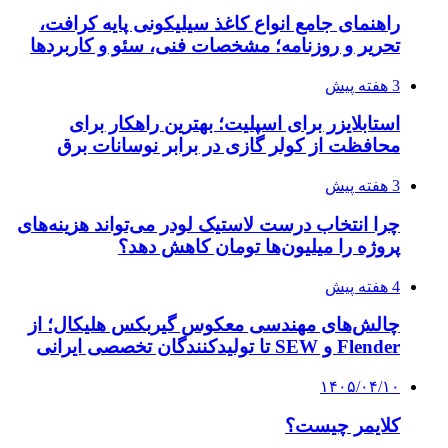
راهنمای جامع انواع کاغذ سیلیکونی پایه کرافت،
تحریر و روزنامه؛ مشخصات فنی، سئو و کاربردها
3 هفته پیش
استابلایزر برای اسپلیت؛ بهترین راهکار برای
محافظت از کولر گازی در برابر نوسانات برق
3 هفته پیش
چرا انتخاب درست لاستیک لودر می‌تواند هزینه‌های
پروژه را میلیون‌ها تومان کاهش دهد؟
4 هفته پیش
چالش‌های مهندسی معکوس گیربکس هلیکال؛ از
Flender و SEW تا تولیدکنندگان تخصصی ایرانی
۱۴۰۵/۰۴/۱۰
کلایمر چیست؟