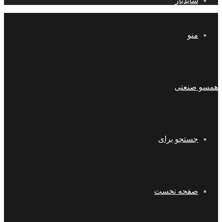
سایدبار
منو
همسو صنعتی
جستجو برای
صفحه نخست