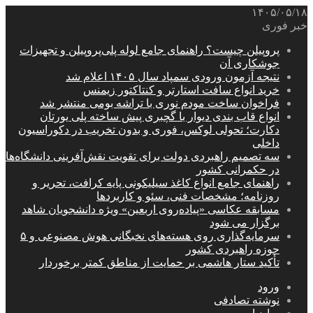
۱۴۰۵/۰۵/۱۸
خبر فوری
پروپیلن چیست؟ راهنمای جامع لوله پلی‌پروپیلن و تجهیزات
جوشکاری آن
نتیجه آزمون ورودی سمپاد سال ۱۴۰۵ اعلام شد
خرید انواع سافت استارتر و کنتاکتور زیمنس
فراخوان ساخت مودم نوری با تراشه بومی منتشر شد
انواع قاب بندی دیوار با گچبری پیش ساخته پلی یورتان
دکارت؛ تحولی لوکس، فوری و بدون تخریب در دکوراسیون
داخلی
سه تصمیم راهبردی دولت برای تقویت نقش‌آفرینی دانشگاه‌ها
در حکمرانی کشور
راهنمای جامع انواع کاغذ سیلیکونی پایه کرافت، تحریر و
روزنامه؛ مشخصات فنی، سئو و کاربردها
مسابقه عکاسی «پیاده‌روی اربعین» ویژه دانشجویان شاهد
برگزار می شود
سرمایه‌گذاری روی هسته‌های نخبگانی هوش مصنوعی و ۵
حوزه راهبردی کشور
تأکید ستار هاشمی بر حمایت از مناطق کمتر برخوردار
ورود
نوشته تصادفی