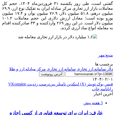
گفتنی است، طی روز یکشنبه ۳۱ فروردین‌ماه ۱۴۰۴، حجم کل
معاملات بازار ارز تجاری مرکز مبادله ایران به تفکیک نوع ارز، ۶۹.۹
میلیون درهم، ۵۱.۸ میلیون دلار، ۷۶.۹ میلیون
یوآن
و ۱۷.۴ میلیون
یورو بوده است؛ معادل ارزش دلاری این حجم معاملات ۱۰۱.۲
میلیون دلار است. در این روز ۲۶۹ واردکننده و ۳۳ صادرکننده اقدام
به معامله انواع نماد ارزی کردند.
منبع:مهر
برچسب ها
دلار سامانه ارز تجاری
سامانه ارز تجاری
مرکز مبادله ارز و طلا
آدرس رونوشت
۱۴۰۴/۰۲/۰۱
فیس بوک
توییتر (X)
لینکدین
‫تامبلر
‫پین‌ترست
‫رددیت
‫VKontakte
رایانامه
چاپ
آخرین اخبار
3 هفته پیش
عارف: ایران برای توسعه فناوری از کسی اجازه