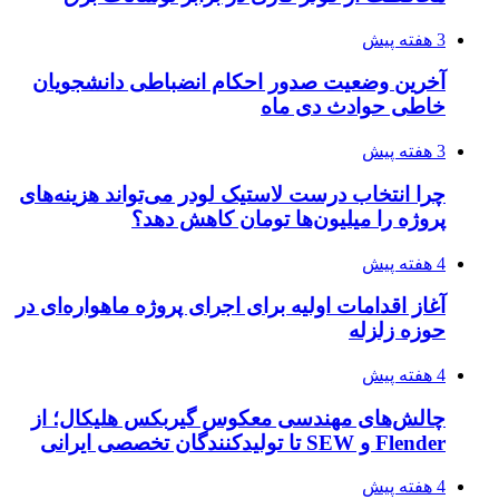
3 هفته پیش
آخرین وضعیت صدور احکام انضباطی دانشجویان
خاطی حوادث دی ماه
3 هفته پیش
چرا انتخاب درست لاستیک لودر می‌تواند هزینه‌های
پروژه را میلیون‌ها تومان کاهش دهد؟
4 هفته پیش
آغاز اقدامات اولیه برای اجرای پروژه ماهواره‌ای در
حوزه زلزله
4 هفته پیش
چالش‌های مهندسی معکوس گیربکس هلیکال؛ از
Flender و SEW تا تولیدکنندگان تخصصی ایرانی
4 هفته پیش