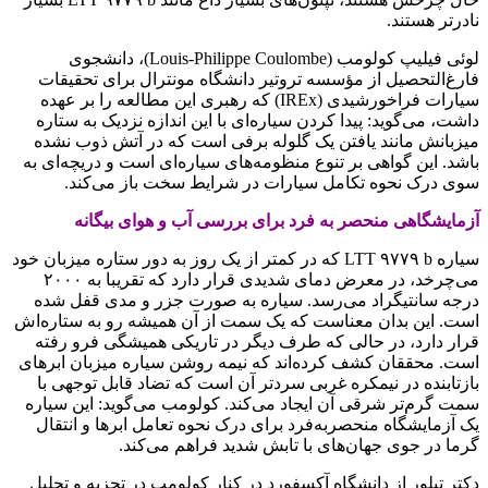
نادرتر هستند.
لوئی فیلیپ کولومب (Louis-Philippe Coulombe)، دانشجوی
فارغ‌التحصیل از مؤسسه تروتیر دانشگاه مونترال برای تحقیقات
سیارات فراخورشیدی (IREx) که رهبری این مطالعه را بر عهده
داشت، می‌گوید: پیدا کردن سیاره‌ای با این اندازه نزدیک به ستاره
میزبانش مانند یافتن یک گلوله برفی است که در آتش ذوب نشده
باشد. این گواهی بر تنوع منظومه‌های سیاره‌ای است و دریچه‌ای به
سوی درک نحوه تکامل سیارات در شرایط سخت باز می‌کند.
آزمایشگاهی منحصر به فرد برای بررسی آب و هوای بیگانه
سیاره LTT ۹۷۷۹ b که در کمتر از یک روز به دور ستاره میزبان خود
می‌چرخد، در معرض دمای شدیدی قرار دارد که تقریبا به ۲۰۰۰
درجه سانتیگراد می‌رسد. سیاره به صورت جزر و مدی قفل شده
است. این بدان معناست که یک سمت از آن همیشه رو به ستاره‌اش
قرار دارد، در حالی که طرف دیگر در تاریکی همیشگی فرو رفته
است. محققان کشف کرده‌اند که نیمه روشن سیاره میزبان ابرهای
بازتابنده در نیمکره غربی سردتر آن است که تضاد قابل توجهی با
سمت گرم‌تر شرقی آن ایجاد می‌کند. کولومب می‌گوید: این سیاره
یک آزمایشگاه منحصربه‌فرد برای درک نحوه تعامل ابرها و انتقال
گرما در جوی جهان‌های با تابش شدید فراهم می‌کند.
دکتر تیلور از دانشگاه آکسفورد در کنار کولومب در تجزیه و تحلیل