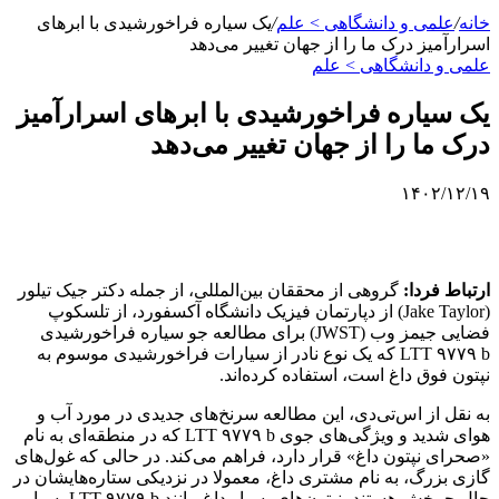
خانه
/
علمی‌ و دانشگاهی > علم
/
یک سیاره فراخورشیدی با ابرهای
اسرارآمیز درک ما را از جهان‌ تغییر می‌دهد
علمی‌ و دانشگاهی > علم
یک سیاره فراخورشیدی با ابرهای اسرارآمیز
درک ما را از جهان‌ تغییر می‌دهد
۱۴۰۲/۱۲/۱۹
ارتباط فردا:
گروهی از محققان بین‌المللی، از جمله دکتر جیک تیلور
(Jake Taylor) از دپارتمان فیزیک دانشگاه آکسفورد، از تلسکوپ
فضایی جیمز وب (JWST) برای مطالعه جو سیاره فراخورشیدی
LTT ۹۷۷۹ b که یک نوع نادر از سیارات فراخورشیدی موسوم به
نپتون فوق داغ است، استفاده کرده‌اند.
به نقل از اس‌تی‌دی، این مطالعه سرنخ‌های جدیدی در مورد آب و
هوای شدید و ویژگی‌های جوی LTT ۹۷۷۹ b که در منطقه‌ای به نام
«صحرای نپتون داغ» قرار دارد، فراهم می‌کند. در حالی که غول‌های
گازی بزرگ، به نام مشتری داغ، معمولا در نزدیکی ستاره‌هایشان در
حال چرخش هستند، نپتون‌های بسیار داغ مانند LTT ۹۷۷۹ b بسیار