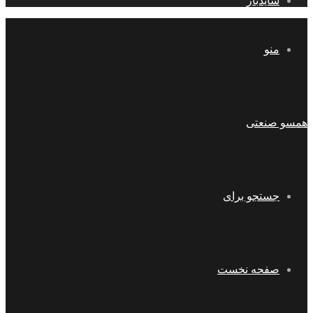
سایدبار
منو
همسو صنعتی
جستجو برای
صفحه نخست