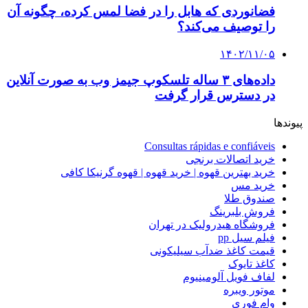
فضانوردی که هابل را در فضا لمس کرده، چگونه آن
را توصیف می‌کند؟
۱۴۰۲/۱۱/۰۵
داده‌های ۳ ساله تلسکوپ جیمز وب به صورت آنلاین
در دسترس قرار گرفت
پیوندها
Consultas rápidas e confiáveis
خرید اتصالات برنجی
خرید بهترین قهوه | خرید قهوه | قهوه گرنیکا کافی
خرید مس
صندوق طلا
فروش بلبرینگ
فروشگاه هیدرولیک در تهران
فیلم سیل pp
قیمت کاغذ ضدآب سیلیکونی
کاغذ تایوک
لفاف فویل آلومینیوم
موتور ویبره
وام فوری