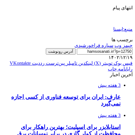
انتهای پیام
منبع:ایسنا
برچسب ها
جیمز وب
سیاره فراخورشیدی
آدرس رونوشت
۱۴۰۲/۱۲/۱۹
فیس بوک
توییتر (X)
لینکدین
‫تامبلر
‫پین‌ترست
‫رددیت
‫VKontakte
رایانامه
چاپ
آخرین اخبار
3 هفته پیش
عارف: ایران برای توسعه فناوری از کسی اجازه
نمی‌گیرد
3 هفته پیش
استابلایزر برای اسپلیت؛ بهترین راهکار برای
محافظت از کولر گازی در برابر نوسانات برق