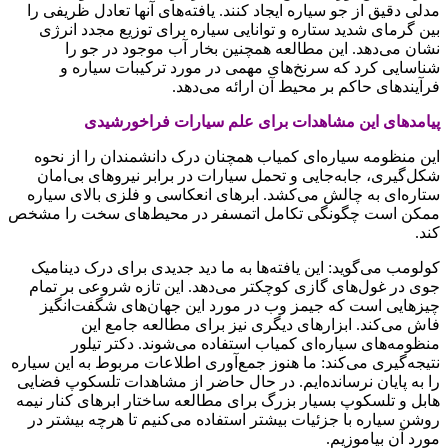
مدلی دقیق از جو سیاره ایجاد کنند. یافته‌های آنها تعادل ظریفی را
بین گرمای شدید ستاره و توانایی سیاره برای توزیع مجدد انرژی
نشان می‌دهد. این مطالعه همچنین بخار آب موجود در جو را
شناسایی کرد که سرنخ‌های مهمی در مورد ترکیبات سیاره و
فرآیندهای حاکم بر محیط آن ارائه می‌دهد.
پیامدهای این مشاهدات برای علم سیارات فراخورشیدی
این منظومه سیاره‌ای کمیاب همچنان درک دانشمندان را از نحوه
شکل‌گیری، جابه‌جایی و تحمل سیارات در برابر نیروهای بی‌امان
ستاره‌ای به چالش می‌کشد. ابرهای انعکاسی و فلزی بالای سیاره
ممکن است چگونگی تکامل اتمسفر در محیط‌های سخت را مشخص
کند.
کولومب می‌گوید: این یافته‌ها به ما دید جدیدی برای درک دینامیک
جوی در غول‌های گازی کوچکتر می‌دهد. این تازه شروعی بر تمام
چیزهایی است که جیمز وب در مورد این جهان‌های شگفت‌انگیز
فاش می‌کند. ابزارهای دیگری نیز برای مطالعه جامع این
منظومه‌های سیاره‌ای کمیاب استفاده می‌شوند. دکتر تیلور
نتیجه‌گیری می‌کند: ما هنوز جمع‌آوری اطلاعات مربوط به این سیاره
را به پایان نرسانده‌ایم. در حال حاضر از مشاهدات تلسکوپ فضایی
هابل و تلسکوپ بسیار بزرگ برای مطالعه ساختار ابرهای کنار نیمه
روشن سیاره با جزئیات بیشتر استفاده می‌کنیم تا هرچه بیشتر در
مورد آن بیاموزیم.