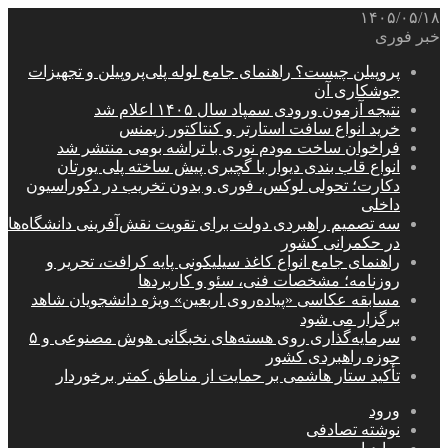
۱۴۰۵/۰۵/۱۸
خبر فوری
پروپیلن چیست؟ راهنمای جامع لوله پلی‌پروپیلن و تجهیزات
جوشکاری آن
نتیجه آزمون ورودی سمپاد سال ۱۴۰۵ اعلام شد
خرید انواع سافت استارتر و کنتاکتور زیمنس
فراخوان ساخت مودم نوری با تراشه بومی منتشر شد
انواع قاب بندی دیوار با گچبری پیش ساخته پلی یورتان
دکارت؛ تحولی لوکس، فوری و بدون تخریب در دکوراسیون
داخلی
سه تصمیم راهبردی دولت برای تقویت نقش‌آفرینی دانشگاه‌ها
در حکمرانی کشور
راهنمای جامع انواع کاغذ سیلیکونی پایه کرافت، تحریر و
روزنامه؛ مشخصات فنی، سئو و کاربردها
مسابقه عکاسی «پیاده‌روی اربعین» ویژه دانشجویان شاهد
برگزار می شود
سرمایه‌گذاری روی هسته‌های نخبگانی هوش مصنوعی و ۵
حوزه راهبردی کشور
تأکید ستار هاشمی بر حمایت از مناطق کمتر برخوردار
ورود
نوشته تصادفی