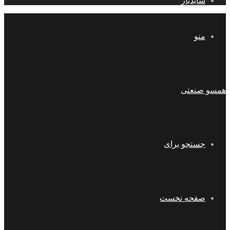
سایدبار
منو
همسو صنعتی
جستجو برای
صفحه نخست