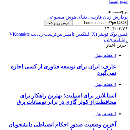
منبع:ایسنا
برچسب ها
پردازش زبان فارسی
دنیای هوش مصنوعی
آدرس رونوشت
۱۴۰۴/۰۳/۲۶
فیس بوک
توییتر (X)
لینکدین
‫تامبلر
‫پین‌ترست
‫رددیت
‫VKontakte
رایانامه
چاپ
آخرین اخبار
3 هفته پیش
عارف: ایران برای توسعه فناوری از کسی اجازه
نمی‌گیرد
3 هفته پیش
استابلایزر برای اسپلیت؛ بهترین راهکار برای
محافظت از کولر گازی در برابر نوسانات برق
3 هفته پیش
آخرین وضعیت صدور احکام انضباطی دانشجویان