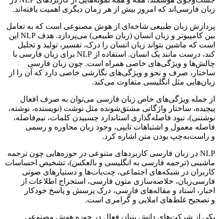
زبان فارسی‌اند که امروز بیش از هر زمان دیگری اهمیت یافته‌اند.
پردازش زبان طبیعی شاخه‌ای از هوش مصنوعی است که به تعامل
بین کامپیوتر و زبان انسان (زبان طبیعی) می‌پردازد. هدف NLP این
است که ماشین بتواند زبان انسان را درک، تفسیر، تولید و تحلیل
کند، درست مانند یک انسان. استفاده از NLP برای زبان فارسی با
چالش‌ها و ویژگی‌های خاصی همراه است. چون زبان فارسی
ساختار، صرف و نحو و ویژگی‌های نگارشی خاصی دارد که آن را از
زبان‌هایی مثل انگلیسی متفاوت می‌کند.
از جمله ویژگی‌های خاص زبان فارسی می‌توان به صرف افعال
پیچیده، ساختار واژگانی مشتق‌شونده مثل نوشت (نویسنده، نوشته،
نوشتنی)، نبود فاصله‌گذاری استاندارد چسبیدن کلمات، نیم‌فاصله،
فاصله معمول و اشتباهات تایپی، وجود زبان محاوره و رسمی
و راست‌به‌چپ بودن متن اشاره کرد.
NLP در زبان فارسی کاربردهای متنوعی در حوزه‌هایی چون ترجمه
ماشینی (ترجمه فارسی به انگلیسی و بالعکس)، تشخیص احساسات
کاربران در شبکه‌های اجتماعی، چت‌بات‌ها و دستیارهای صوتی
فارسی‌زبان، خلاصه‌سازی متون فارسی، استخراج اطلاعات از
اخبار، اسناد و مقاله‌های فارسی، درک پرسش و پاسخ خودکار
و تصحیح غلط‌های املایی و گرامری است.
یکی از شرکت‌های دانش بنیان فعال در حوزه هوش مصنوعی