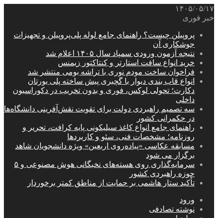
۱۴۰۵/۰۵/۱۷
خبر فوری
پروپیلن چیست؟ راهنمای جامع لوله پلی‌پروپیلن و تجهیزات
جوشکاری آن
نتیجه آزمون ورودی سمپاد سال ۱۴۰۵ اعلام شد
خرید انواع سافت استارتر و کنتاکتور زیمنس
فراخوان ساخت مودم نوری با تراشه بومی منتشر شد
انواع قاب بندی دیوار با گچبری پیش ساخته پلی یورتان
دکارت؛ تحولی لوکس، فوری و بدون تخریب در دکوراسیون
داخلی
سه تصمیم راهبردی دولت برای تقویت نقش‌آفرینی دانشگاه‌ها
در حکمرانی کشور
راهنمای جامع انواع کاغذ سیلیکونی پایه کرافت، تحریر و
روزنامه؛ مشخصات فنی، سئو و کاربردها
مسابقه عکاسی «پیاده‌روی اربعین» ویژه دانشجویان شاهد
برگزار می شود
سرمایه‌گذاری روی هسته‌های نخبگانی هوش مصنوعی و ۵
حوزه راهبردی کشور
تأکید ستار هاشمی بر حمایت از مناطق کمتر برخوردار
ورود
نوشته تصادفی