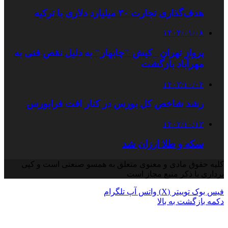
هدف‌گذاری تجارت ۳۰ میلیارد دلاری با ترکیه
۱۴۰۴/۰۱/۰۸
پرواز تهران _کیش "چابهار" به دلیل نقص فنی به
مهرآباد بازگشت
۱۴۰۳/۱۰/۰۴
رشد شاخص کل بورس در کنار افت فرابورس
۱۴۰۲/۱۰/۱۳
سکه و طلا ارزان شد
کلیه حقوق مادی و معنوی متعلق به همسو صنعتی است و کپی
برداری با ذکر منبع مجاز است
فیس بوک
توییتر (X)
واتس آپ
تلگرام
دکمه بازگشت به بالا