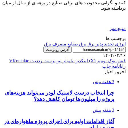
کنند و نگرانی محدودیت‌های برقی صنایع در برهه‌ای از سال از میان
برداشته شود.
منبع:مهر
برچسب ها
انرژی تجدید پذیر
برق
برق صنایع
مصرف برق
آدرس رونوشت
۱۴۰۴/۰۳/۱۶
فیس بوک
توییتر (X)
لینکدین
‫تامبلر
‫پین‌ترست
‫رددیت
‫VKontakte
رایانامه
چاپ
آخرین اخبار
3 هفته پیش
چرا انتخاب درست لاستیک لودر می‌تواند هزینه‌های
پروژه را میلیون‌ها تومان کاهش دهد؟
3 هفته پیش
آغاز اقدامات اولیه برای اجرای پروژه ماهواره‌ای در
حوزه زلزله