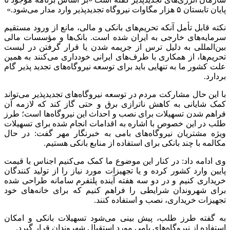
پایان تابستان ۵ هزار مگاوات نیروگاه
تجدیدپذیر
وارد مدار می‌شود.»
نکته قابل
تأمل
آنکه تحریم‌های بانکی و مالی، مانع از ورود مستقیم
سرمایه‌های خارجی به ایران شده است. بانک‌ها و مؤسسات مالی
بین‌المللی به دلیل ترس از جریمه شدن یا قرار گرفتن در لیست
تحریم‌ها، از همکاری با طرف‌های ایرانی خودداری می‌کنند به همین
علت کشور ما به تنهایی باید برای توسعه نیروگاه‌های تجدید پذیر گام
بردارد.
با این حال مشارکت مردم در توسعه نیروگاه‌های
تجدیدپذیر
می‌تواند
کمک شایانی به کاهش
ناترازی
برق و حتی گاز کند که لازمه آن
فراهم شدن تسهیلات برای نصب و احداث این نیروگاه‌ها است؛ طرز
طلب در این خصوص با اشاره به اقدامات انجام شده برای تسهیلات
ویژه مشتریان نیروگاه‌های
بامی
به خبرنگار مهر گفت: در حال
مکالمه با چند بانکی برای استفاده از منابع بانکی هستیم.
وی ادامه داد: در کنار این موضوع ما کمک می‌کنیم اجناس با قیمت
پایین وارد کشور کرده و یا تجهیزات مورد نیاز را از تولید کنندگان
خریداری کنیم و در دو سه هفته آینده پلتفرم سامانه طراحی شده
برای شهروندان شرایطی را فراهم کنیم که برای خانه‌های خود
تجهیزات خریداری، نصب و استفاده کنند.
به گفته طرز طلب، پیش بینی می‌شود تسهیلات بانکی و امکان
استفاده از نیروگاه‌های
بامی
مورد استقبال شهروندان قرار گیرد.