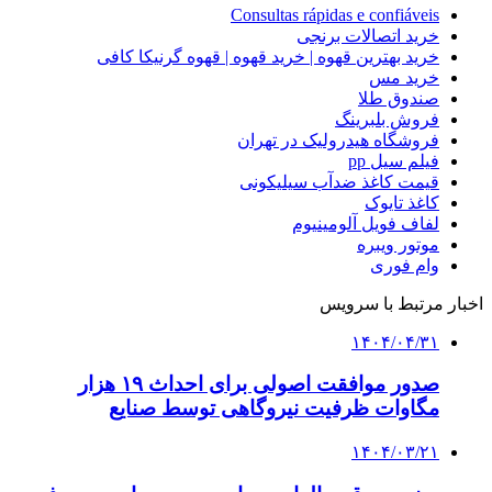
Consultas rápidas e confiáveis
خرید اتصالات برنجی
خرید بهترین قهوه | خرید قهوه | قهوه گرنیکا کافی
خرید مس
صندوق طلا
فروش بلبرینگ
فروشگاه هیدرولیک در تهران
فیلم سیل pp
قیمت کاغذ ضدآب سیلیکونی
کاغذ تایوک
لفاف فویل آلومینیوم
موتور ویبره
وام فوری
اخبار مرتبط با سرویس
۱۴۰۴/۰۴/۳۱
صدور موافقت اصولی برای احداث ۱۹ هزار
مگاوات ظرفیت نیروگاهی توسط صنایع
۱۴۰۴/۰۳/۲۱