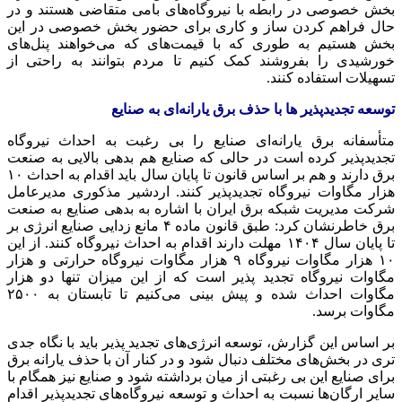
بخش خصوصی در رابطه با نیروگاه‌های
بامی
متقاضی هستند و در
حال فراهم کردن ساز و کاری برای حضور بخش خصوصی در این
بخش هستیم به طوری که با قیمت‌های که می‌خواهند پنل‌های
خورشیدی را بفروشند کمک کنیم تا مردم بتوانند به راحتی از
تسهیلات استفاده کنند.
توسعه
تجدیدپذیر
ها
با حذف برق یارانه‌ای به صنایع
متأسفانه برق یارانه‌ای صنایع را بی رغبت به احداث نیروگاه
تجدیدپذیر
کرده است در حالی که صنایع هم بدهی بالایی به صنعت
برق دارند و هم بر اساس قانون تا پایان سال باید اقدام به احداث ۱۰
هزار مگاوات نیروگاه
تجدیدپذیر
کنند. اردشیر مذکوری مدیرعامل
شرکت مدیریت شبکه برق ایران با اشاره به بدهی صنایع به صنعت
برق خاطرنشان کرد: طبق قانون ماده ۴ مانع زدایی صنایع انرژی بر
تا پایان سال ۱۴۰۴ مهلت دارند اقدام به احداث نیروگاه کنند. از این
۱۰ هزار مگاوات نیروگاه ۹ هزار مگاوات نیروگاه حرارتی و هزار
مگاوات نیروگاه تجدید پذیر است که از این میزان تنها دو هزار
مگاوات احداث شده و پیش بینی می‌کنیم تا تابستان به ۲۵۰۰
مگاوات برسد.
بر اساس این گزارش، توسعه انرژی‌های تجدید پذیر باید با نگاه جدی
تری در بخش‌های مختلف دنبال شود و در کنار آن با حذف یارانه برق
برای صنایع این بی رغبتی از میان برداشته شود و صنایع نیز همگام با
سایر ارگان‌ها نسبت به احداث و توسعه نیروگاه‌های
تجدیدپذیر
اقدام