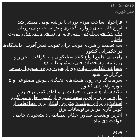
۱۴۰۵/۰۵/۱۶
خبر فوری
فراخوان ساخت مودم نوری با تراشه بومی منتشر شد
انواع قاب بندی دیوار با گچبری پیش ساخته پلی یورتان
دکارت؛ تحولی لوکس، فوری و بدون تخریب در دکوراسیون
داخلی
سه تصمیم راهبردی دولت برای تقویت نقش‌آفرینی دانشگاه‌ها
در حکمرانی کشور
راهنمای جامع انواع کاغذ سیلیکونی پایه کرافت، تحریر و
روزنامه؛ مشخصات فنی، سئو و کاربردها
مسابقه عکاسی «پیاده‌روی اربعین» ویژه دانشجویان شاهد
برگزار می شود
سرمایه‌گذاری روی هسته‌های نخبگانی هوش مصنوعی و ۵
حوزه راهبردی کشور
تأکید ستار هاشمی بر حمایت از مناطق کمتر برخوردار
عارف: ایران برای توسعه فناوری از کسی اجازه نمی‌گیرد
استابلایزر برای اسپلیت؛ بهترین راهکار برای محافظت از
کولر گازی در برابر نوسانات برق
آخرین وضعیت صدور احکام انضباطی دانشجویان خاطی
حوادث دی ماه
ورود