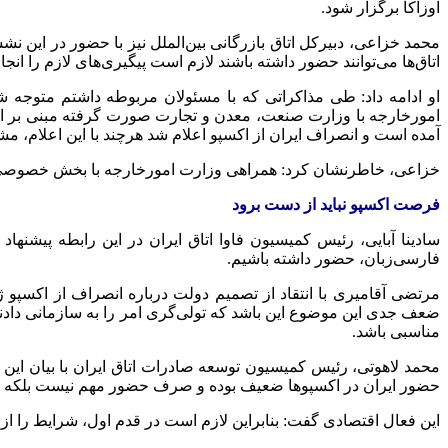
اوزاکا برگزار شود.
محمد خزاعی، دبیرکل اتاق بازرگانی بین‌الملل نیز با حضور در این نش
اتاق‌ها می‌توانند حضور داشته باشند لازم است پیگیری‌های لازم را انجام
او ادامه داد: طی مذاکراتی که با مسئولان مربوطه داشتم متوجه 
امورخارجه با وزارت صنعت، معدن و تجارت صورت گرفته مبنی بر ای
آمده است و انصراف ایران از اکسپو اعلام شد هرچند با این اعلام،
خزاعی، خاطرنشان کرد: همراهی وزارت امورخارجه با بخش خصوصی وجو
فرصت اکسپو نباید از دست برود
سادینا
آبایی
، رئیس کمیسیون
فاوا
اتاق ایران در این رابطه پیشنهاد
فارسی‌زبان، حضور داشته باشیم.
مرتضی آقامیری با انتقاد از تصمیم دولت درباره انصراف از اکسپو
ضعف جدی این موضوع این باشد که
تولی‌گری
امر را به سازمانی داد
مناسبی باشد.
محمد لاهوتی، رئیس کمیسیون توسعه صادرات اتاق ایران با بیان این 
حضور ایران در
اکسپوها
ضعیف بوده و صرف حضور مهم نیست بلکه کیفیت 
این فعال اقتصادی گفت: بنابراین لازم است در قدم اول، شرایط را از 