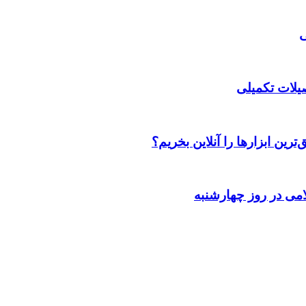
صیلات تکمیلی
رین ابزارها را آنلاین بخریم؟
می در روز چهارشنبه