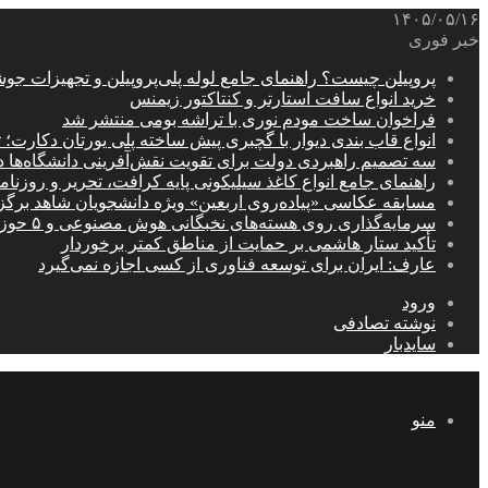
۱۴۰۵/۰۵/۱۶
خبر فوری
پروپیلن چیست؟ راهنمای جامع لوله پلی‌پروپیلن و تجهیزات جو
خرید انواع سافت استارتر و کنتاکتور زیمنس
فراخوان ساخت مودم نوری با تراشه بومی منتشر شد
انواع قاب بندی دیوار با گچبری پیش ساخته پلی یورتان دکارت
سه تصمیم راهبردی دولت برای تقویت نقش‌آفرینی دانشگاه‌ها 
راهنمای جامع انواع کاغذ سیلیکونی پایه کرافت، تحریر و روزن
مسابقه عکاسی «پیاده‌روی اربعین» ویژه دانشجویان شاهد برگ
سرمایه‌گذاری روی هسته‌های نخبگانی هوش مصنوعی و ۵ حوزه راهبردی کشور
تأکید ستار هاشمی بر حمایت از مناطق کمتر برخوردار
عارف: ایران برای توسعه فناوری از کسی اجازه نمی‌گیرد
ورود
نوشته تصادفی
سایدبار
منو