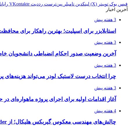
فیس بوک
توییتر (X)
لینکدین
‫تامبلر
‫پین‌ترست
‫رددیت
‫VKontakte
رایان
آخرین اخبار
3 هفته پیش
استابلایزر برای اسپلیت؛ بهترین راهکار برای محافظت
3 هفته پیش
آخرین وضعیت صدور احکام انضباطی دانشجویان خا
3 هفته پیش
چرا انتخاب درست لاستیک لودر می‌تواند هزینه‌های پر
3 هفته پیش
آغاز اقدامات اولیه برای اجرای پروژه ماهواره‌ای در ح
4 هفته پیش
چالش‌های مهندسی معکوس گیربکس هلیکال؛ از Flender و SEW تا تولیدکنندگان تخصصی ایرانی