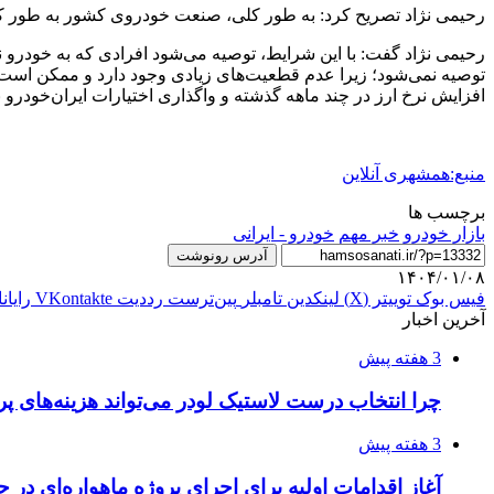
رحیمی نژاد تصریح کرد: به طور کلی، صنعت خودروی کشور به طور کامل چ
رحیمی نژاد گفت: با این شرایط، توصیه می‌شود افرادی که به خودرو ن
توصیه نمی‌شود؛ زیرا عدم قطعیت‌های زیادی وجود دارد و ممکن است همه پ
افزایش نرخ ارز در چند ماهه گذشته و واگذاری اختیارات ایران‌خودرو
منبع:همشهری آنلاین
برچسب ها
بازار خودرو
خبر مهم
خودرو - ایرانی
آدرس رونوشت
۱۴۰۴/۰۱/۰۸
فیس بوک
توییتر (X)
لینکدین
‫تامبلر
‫پین‌ترست
‫رددیت
‫VKontakte
رایان
آخرین اخبار
3 هفته پیش
چرا انتخاب درست لاستیک لودر می‌تواند هزینه‌های پر
3 هفته پیش
آغاز اقدامات اولیه برای اجرای پروژه ماهواره‌ای در ح