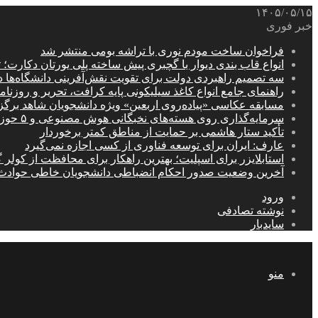
۱۴۰۵/۰۵/۱۵
خبر فوری
فراخوان ساخت مودم نوری با تراشه بومی منتشر شد
انواع قاب بندی دیوار با گچبری پیش ساخته پلی یورتان دکارت
سه تصمیم راهبردی دولت برای تقویت نقش‌آفرینی دانشگاه‌ها 
راهنمای جامع انواع کاغذ سیلیکونی پایه کرافت، تحریر و روزن
مسابقه عکاسی «پیاده‌روی اربعین» ویژه دانشجویان شاهد برگ
سرمایه‌گذاری روی هسته‌های نخبگانی هوش مصنوعی و ۵ حوزه راهبردی کشور
تأکید ستار هاشمی بر حمایت از مناطق کمتر برخوردار
عارف: ایران برای توسعه فناوری از کسی اجازه نمی‌گیرد
استابلایزر برای اسپلیت؛ بهترین راهکار برای محافظت از کولر گ
آخرین وضعیت صدور احکام انضباطی دانشجویان خاطی حوادث
ورود
نوشته تصادفی
سایدبار
منو