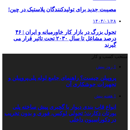
مصیبت جدید برای تولیدکنندگان پلاستیک در چین!
۱۴۰۴/۰۱/۲۸
تحول بزرگ در بازار کار خاورمیانه و ایران | ۴۶
درصد مشاغل تا سال ۲۰۳۰ تحت تاثیر قرار می
گیرند
منتخب کسب و کار
1 روز پیش
پروپیلن چیست؟ راهنمای جامع لوله پلی‌پروپیلن و
تجهیزات جوشکاری آن
1 هفته پیش
انواع قاب بندی دیوار با گچبری پیش ساخته پلی
یورتان دکارت؛ تحولی لوکس، فوری و بدون تخریب
در دکوراسیون داخلی