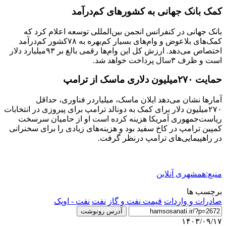
کمک بانک جهانی به کشورهای کم‌درآمد
بانک جهانی در کنفرانس انجمن بین‌المللی توسعه اعلام کرد که
کمک‌های بلاعوض و وام‌های بسیار کم‌بهره به ۷۸کشور کم‌درآمد
اختصاص می‌دهد. ارزش کل این وام‌ها رقمی بالغ بر ۹۳میلیارد دلار
است و ظرف ۳سال پرداخت خواهد شد.
حمایت ۲۷۰میلیون دلاری ماسک از ترامپ
آمارها نشان می‌دهد ایلان ماسک، میلیاردر فناوری، حداقل
۲۷۰میلیون دلار برای کمک به دونالد ترامپ برای پیروزی در انتخابات
ریاست‌جمهوری آمریکا هزینه کرده است او از حامیان سرسخت
کمپین ترامپ در کاخ سفید بود و هزینه‌های زیادی را برای سخنرانی
در راهپیمایی‌های ترامپ درنظر گرفت.
منبع:همشهری آنلاین
برچسب ها
صادرات و واردات
قیمت نفت و گاز
نفت
نفت - اوپک
آدرس رونوشت
۱۴۰۳/۰۹/۱۷