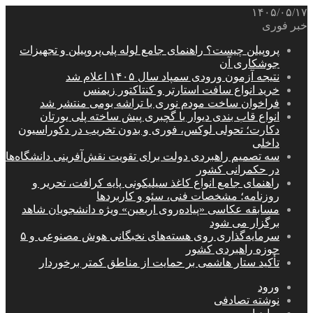
۱۴۰۵/۰۵/۱۷
خبر فوری
پروپیلن چیست؟ راهنمای جامع لوله پلی‌پروپیلن و تجهیزات
جوشکاری آن
نتیجه آزمون ورودی سمپاد سال ۱۴۰۵ اعلام شد
خرید انواع سافت استارتر و کنتاکتور زیمنس
فراخوان ساخت مودم نوری با تراشه بومی منتشر شد
انواع قاب بندی دیوار با گچبری پیش ساخته پلی یورتان
دکارت؛ تحولی لوکس، فوری و بدون تخریب در دکوراسیون
داخلی
سه تصمیم راهبردی دولت برای تقویت نقش‌آفرینی دانشگاه‌ها
در حکمرانی کشور
راهنمای جامع انواع کاغذ سیلیکونی پایه کرافت، تحریر و
روزنامه؛ مشخصات فنی، سئو و کاربردها
مسابقه عکاسی «پیاده‌روی اربعین» ویژه دانشجویان شاهد
برگزار می شود
سرمایه‌گذاری روی هسته‌های نخبگانی هوش مصنوعی و ۵
حوزه راهبردی کشور
تأکید ستار هاشمی بر حمایت از مناطق کمتر برخوردار
ورود
نوشته تصادفی