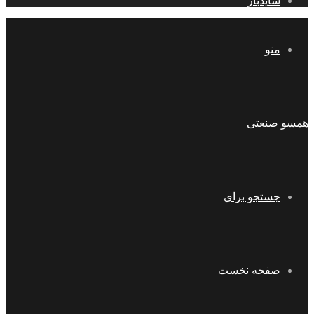
سایدبار
منو
همسو صنعتی
جستجو برای
صفحه نخست