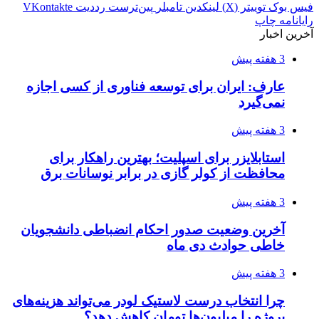
فیس بوک
توییتر (X)
لینکدین
‫تامبلر
‫پین‌ترست
‫رددیت
‫VKontakte
رایانامه
چاپ
آخرین اخبار
3 هفته پیش
عارف: ایران برای توسعه فناوری از کسی اجازه
نمی‌گیرد
3 هفته پیش
استابلایزر برای اسپلیت؛ بهترین راهکار برای
محافظت از کولر گازی در برابر نوسانات برق
3 هفته پیش
آخرین وضعیت صدور احکام انضباطی دانشجویان
خاطی حوادث دی ماه
3 هفته پیش
چرا انتخاب درست لاستیک لودر می‌تواند هزینه‌های
پروژه را میلیون‌ها تومان کاهش دهد؟