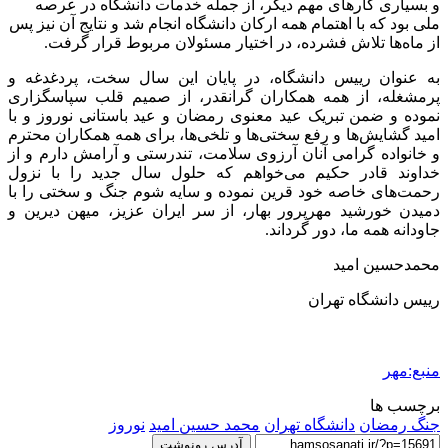
و بسیاری کارهای مهم دیگر، از جمله خدمات دانشگاه در عرصه
ملی بود که با اهتمام همه ارکان دانشگاه انجام شد و نتایج آن نیز پس
از ماه‌ها تلاش فشرده، در اختیار مسئولان مربوط قرار گرفت.
به عنوان رییس دانشگاه، در پایان این سال سخت، پردغدغه و
پرمشغله، از همه همکاران گرانقدر، از صمیم قلب سپاسگزاری
نموده ‌و ضمن تبریک عید معنوی رمضان و عید باستانی نوروز و با
امید گشایش‌ها و رفع سختی‌ها و تلخی‌ها، برای همه همکاران محترم
و خانواده گرامی آنان آرزوی سلامت، تندرستی و آرامش دارم و از
خداوند قادر حکیم می‌خواهم که حلول سال جدید را با نزول
رحمت‌های خاصه خود قرین نموده و سایه شوم جنگ و سختی را با
دمیدن خورشید مهرپرور بهار، از سر ایران عزیز، میهن دیرین و
جاودانه همه ما، دور گرداند.
محمدحسین امید
رییس دانشگاه تهران
منبع:مهر
برچسب ها
جنگ رمضان
دانشگاه تهران
محمد حسین امید
نوروز
آدرس رونوشت