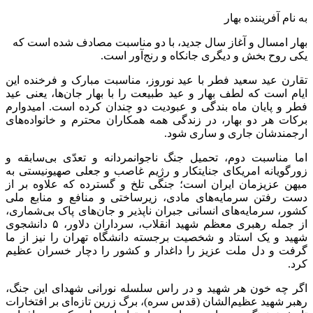
به نام آفریننده بهار
بهار امسال و آغاز سال جدید، با دو مناسبت مصادف شده است که
یکی روح بخش و دیگری جانکاه و رنج‌آور است.
تقارن عید سعید فطر با عید نوروز، مناسبت مبارک و فرخنده این
ایام است که لطف بهار و عید طبیعت را با بهار جان‌ها، یعنی عید
فطر و پایان ماه بندگی و عبودیت دو چندان کرده است. امیدوارم
برکات هر دو بهار، در زندگی همه همکاران محترم و خانواده‌های
ارجمندشان جاری و ساری شود.
اما مناسبت دوم، تحمیل جنگ ناجوانمردانه و تعدّی بی‌سابقه و
زورگویانه امریکای جنایتکار و رژیم غاصب و جعلی صهیونیستی به
میهن عزیزمان ایران است؛ جنگی تلخ و گسترده که علاوه بر از
دست رفتن سرمایه‌های مادی، زیرساختی و منافع و منابع ملی
کشور، سرمایه‌های انسانی جبران ناپذیر و جان‌های پاک بی‌شماری،
از جمله رهبری معظم شهید انقلاب، سرداران دلاور، ۵ دانشجوی
شهید و یک استاد و شخصیت برجسته دانشگاه تهران را نیز از ما
گرفت و دل ملت عزیز را داغدار و کشور را دچار خسران عظیم
کرد.
اگر چه خون هر شهید و در راس سلسله نورانی شهدای این جنگ،
رهبر شهید عظیم‌الشان (قدس سره)، برگ زرین تازه‌ای بر افتخارات