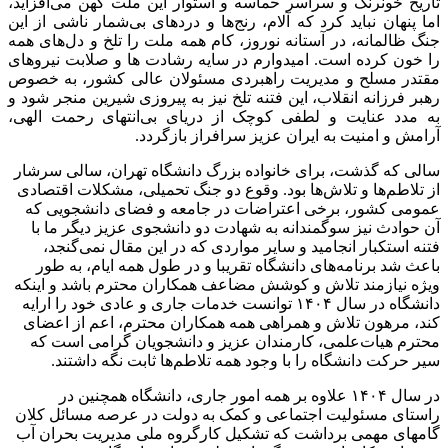
تاریخ خونرنگ و سراسر حماسه و استوار این ملت کهن می‌افزاید،
اما پنهان نباید کرد که آلام، رنج‌ها و دردهای بی‌شمار ناشی از این
جنگ ظالمانه، در آستانه نوروز، کام همه ملت را تلخ و دل‌های همه
را خون کرده است. امیدوارم در سایه رشادت ها و صلابت نیروهای
مقتدر مسلح و مدیریت راهبردی مسئولان عالی کشور، به خصوص
رهبر فرزانه انقلاب، این فتنه تلخ نیز به پیروزی شیرین منجر شود و
به مدد عنایت و لطفی کوچک از دریای بی‌انتهای رحمت الهی،
آرامش و امنیت به ایران عزیز سرافراز بازگردد.
سالی که گذشت، برای خانواده بزرگ دانشگاه تهران، سالی سرشار
از تلاطم‌ها و تلاش‌ها بود. وقوع دو جنگ تحمیلی، مشکلات اقتصادی
عمومی کشور، برخی اعتراضات در جامعه و فضای دانشجویی که
آن حوادث نیز سوگمندانه به شهادت دو دانشجوی عزیز دیگر ما با
فتنه استکبار انجامید و سایر مواردی که در این مقال نمی‌گنجد،
باعث شد برنامه‌های دانشگاه تقریبا و در طول همه ایام، به طور
ویژه نیازمند تلاش و کوشش مضاعف همکاران محترم باشد و اینکه
دانشگاه در سال ۱۴۰۴ توانست خدمات جاری و عادی خود را ارایه
کند، مرهون تلاش و همراهی همه همکاران محترم، اعم از اعضای
محترم هیات‌علمی، کارمندان عزیز و دانشجویان گرامی است که
سیر حرکت دانشگاه را با وجود همه تلاطم‌ها ثابت نگه‌ داشتند.
در سال ۱۴۰۴ علاوه بر همه امور جاری، دانشگاه همچنین در
راستای مسئولیت اجتماعی و کمک به دولت در عرصه مسائل کلان
گامهای مهمی برداشت که تشکیل کارگروه ملی مدیریت بحران آب