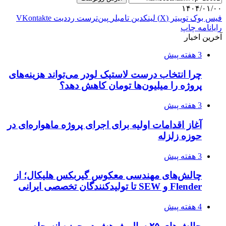
۱۴۰۴/۰۱/۰۰
فیس بوک
توییتر (X)
لینکدین
‫تامبلر
‫پین‌ترست
‫رددیت
‫VKontakte
رایانامه
چاپ
آخرین اخبار
3 هفته پیش
چرا انتخاب درست لاستیک لودر می‌تواند هزینه‌های
پروژه را میلیون‌ها تومان کاهش دهد؟
3 هفته پیش
آغاز اقدامات اولیه برای اجرای پروژه ماهواره‌ای در
حوزه زلزله
3 هفته پیش
چالش‌های مهندسی معکوس گیربکس هلیکال؛ از
Flender و SEW تا تولیدکنندگان تخصصی ایرانی
4 هفته پیش