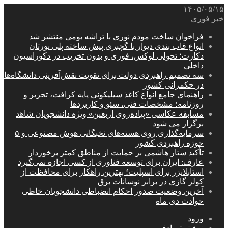
۱۴۰۵/۰۵/۱۵
خبر فوری
فراخوان ساخت مودم نوری با تراشه بومی منتشر شد
انواع قاب بندی دیوار با گچبری پیش ساخته پلی یورتان
دکارت؛ تحولی لوکس، فوری و بدون تخریب در دکوراسیون
داخلی
سه تصمیم راهبردی دولت برای تقویت نقش‌آفرینی دانشگاه‌ها
در حکمرانی کشور
راهنمای جامع انواع کاغذ سیلیکونی پایه کرافت، تحریر و
روزنامه؛ مشخصات فنی، سئو و کاربردها
مسابقه عکاسی «پیاده‌روی اربعین» ویژه دانشجویان شاهد
برگزار می شود
سرمایه‌گذاری روی هسته‌های نخبگانی هوش مصنوعی و ۵
حوزه راهبردی کشور
تأکید ستار هاشمی بر حمایت از مناطق کمتر برخوردار
عارف: ایران برای توسعه فناوری از کسی اجازه نمی‌گیرد
استابلایزر برای اسپلیت؛ بهترین راهکار برای محافظت از
کولر گازی در برابر نوسانات برق
آخرین وضعیت صدور احکام انضباطی دانشجویان خاطی
حوادث دی ماه
ورود