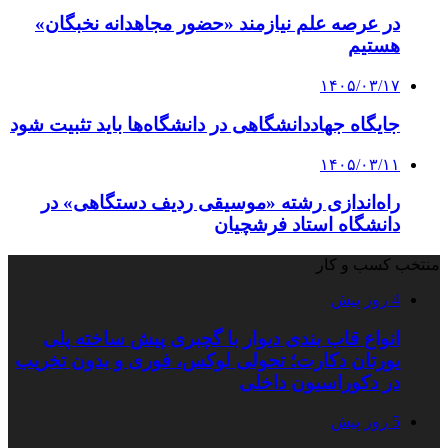
در عرصه علم نیازمند «حضور مجاهدانه نخبگان»
هستیم
۱۴۰۵/۰۳/۱۷
جایگاه جهاددانشگاهی در دانشگاه‌ها باید تثبیت شود
۱۴۰۵/۰۳/۱۱
راه‌اندازی رشته «موسیقی ردیف دستگاهی» در
دانشگاه استاد فرشچیان
منتخب کسب و کار
4 روز پیش
انواع قاب بندی دیوار با گچبری پیش ساخته پلی
یورتان دکارت؛ تحولی لوکس، فوری و بدون تخریب
در دکوراسیون داخلی
5 روز پیش