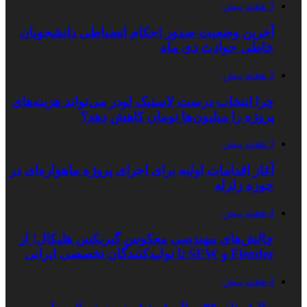
3 هفته پیش
آخرین وضعیت صدور احکام انضباطی دانشجویان
خاطی حوادث دی ماه
3 هفته پیش
چرا انتخاب درست لاستیک لودر می‌تواند هزینه‌های
پروژه را میلیون‌ها تومان کاهش دهد؟
3 هفته پیش
آغاز اقدامات اولیه برای اجرای پروژه ماهواره‌ای در
حوزه زلزله
4 هفته پیش
چالش‌های مهندسی معکوس گیربکس هلیکال؛ از
Flender و SEW تا تولیدکنندگان تخصصی ایرانی
4 هفته پیش