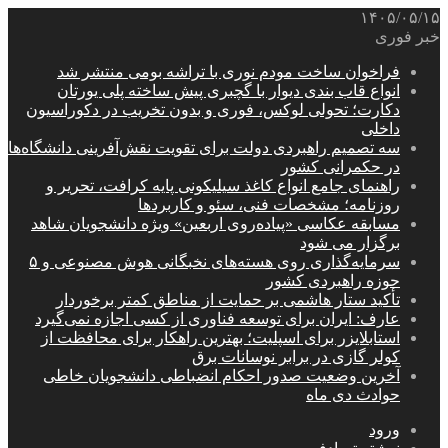
۱۴۰۵/۰۵/۱۵
خبر فوری
فراخوان ساخت مودم نوری با تراشه بومی منتشر شد
انواع قاب بندی دیوار با گچبری پیش ساخته پلی یورتان
دکارت؛ تحولی لوکس، فوری و بدون تخریب در دکوراسیون
داخلی
سه تصمیم راهبردی دولت برای تقویت نقش‌آفرینی دانشگاه‌ها
در حکمرانی کشور
راهنمای جامع انواع کاغذ سیلیکونی پایه کرافت، تحریر و
روزنامه؛ مشخصات فنی، سئو و کاربردها
مسابقه عکاسی «پیاده‌روی اربعین» ویژه دانشجویان شاهد
برگزار می شود
سرمایه‌گذاری روی هسته‌های نخبگانی هوش مصنوعی و ۵
حوزه راهبردی کشور
تأکید ستار هاشمی بر حمایت از مناطق کمتر برخوردار
عارف: ایران برای توسعه فناوری از کسی اجازه نمی‌گیرد
استابلایزر برای اسپلیت؛ بهترین راهکار برای محافظت از
کولر گازی در برابر نوسانات برق
آخرین وضعیت صدور احکام انضباطی دانشجویان خاطی
حوادث دی ماه
ورود