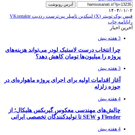
آدرس رونوشت
۱۴۰۴/۰۱/۰۲
فیس بوک
توییتر (X)
لینکدین
‫تامبلر
‫پین‌ترست
‫رددیت
‫VKontakte
رایانامه
چاپ
آخرین اخبار
3 هفته پیش
چرا انتخاب درست لاستیک لودر می‌تواند هزینه‌های
پروژه را میلیون‌ها تومان کاهش دهد؟
3 هفته پیش
آغاز اقدامات اولیه برای اجرای پروژه ماهواره‌ای در
حوزه زلزله
4 هفته پیش
چالش‌های مهندسی معکوس گیربکس هلیکال؛ از
Flender و SEW تا تولیدکنندگان تخصصی ایرانی
4 هفته پیش