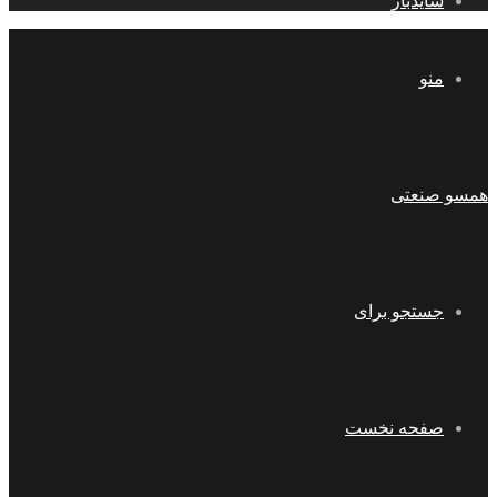
سایدبار
منو
همسو صنعتی
جستجو برای
صفحه نخست