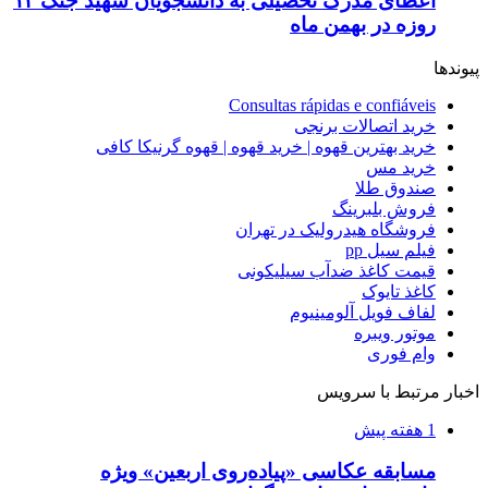
اعطای مدرک تحصیلی به دانشجویان شهید جنگ ۱۲
روزه در بهمن ماه
پیوندها
Consultas rápidas e confiáveis
خرید اتصالات برنجی
خرید بهترین قهوه | خرید قهوه | قهوه گرنیکا کافی
خرید مس
صندوق طلا
فروش بلبرینگ
فروشگاه هیدرولیک در تهران
فیلم سیل pp
قیمت کاغذ ضدآب سیلیکونی
کاغذ تایوک
لفاف فویل آلومینیوم
موتور ویبره
وام فوری
اخبار مرتبط با سرویس
1 هفته پیش
مسابقه عکاسی «پیاده‌روی اربعین» ویژه