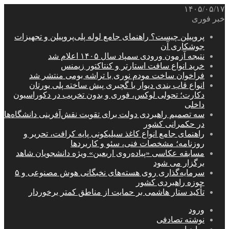
۱۴۰۵/۰۵/۱۷
خبر فوری
پروپیلن چیست؟ راهنمای جامع لوله پلی‌پروپیلن و تجهیزات
جوشکاری آن
نتیجه آزمون ورودی سمپاد سال ۱۴۰۵ اعلام شد
خرید انواع سافت استارتر و کنتاکتور زیمنس
فراخوان ساخت مودم نوری با تراشه بومی منتشر شد
انواع قاب بندی دیوار با گچبری پیش ساخته پلی یورتان
دکارت؛ تحولی لوکس، فوری و بدون تخریب در دکوراسیون
داخلی
سه تصمیم راهبردی دولت برای تقویت نقش‌آفرینی دانشگاه‌ها
در حکمرانی کشور
راهنمای جامع انواع کاغذ سیلیکونی پایه کرافت، تحریر و
روزنامه؛ مشخصات فنی، سئو و کاربردها
مسابقه عکاسی «پیاده‌روی اربعین» ویژه دانشجویان شاهد
برگزار می شود
سرمایه‌گذاری روی هسته‌های نخبگانی هوش مصنوعی و ۵
حوزه راهبردی کشور
تأکید ستار هاشمی بر حمایت از مناطق کمتر برخوردار
ورود
نوشته تصادفی