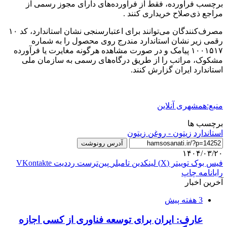
برچسب فراورده، فقط از فراورده‌های دارای مجوز رسمی از
مراجع ذی‌صلاح خریداری کنند .
مصرف‌کنندگان می‌توانند برای اعتبارسنجی نشان استاندارد، کد ۱۰
رقمی زیر نشان استاندارد مندرج روی محصول را به شماره
۱۰۰۱۵۱۷ پیامک و در صورت مشاهده هرگونه مغایرت یا فرآورده
مشکوک، مراتب را از طریق درگاه‌های رسمی به سازمان ملی
استاندارد ایران گزارش کنند.
منبع:همشهری آنلاین
برچسب ها
استاندارد
زيتون - روغن زيتون
آدرس رونوشت
۱۴۰۴/۰۳/۲۰
فیس بوک
توییتر (X)
لینکدین
‫تامبلر
‫پین‌ترست
‫رددیت
‫VKontakte
رایانامه
چاپ
آخرین اخبار
3 هفته پیش
عارف: ایران برای توسعه فناوری از کسی اجازه