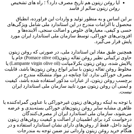
آیا
روغن
زیتون
هم تاریخ مصرف دارد؟ ؛ راه های تشخیص
روغن
زیتون
سالم از فاسد
بر این اساس و به منظور تولید و واردات این فراورده، انطباق
محصول با الزامات مندرج در این استاندارد ملی شامل ویژگی‌های
حسی و کیفی، معیارهای خلوص و اصالت سنجی، آلاینده‌ها و
افزودنی‌های خوراکی، توسط سازمان ملی استاندارد ایران مورد
پایش قرار می‌گیرد.
همچنین طبق مفاد این استاندارد ملی، در صورتی که روغن زیتون
حاوی ترکیباتی نظیر روغن تفاله زیتون‌(Pomace olive oil) خام یا
پالایش شده، روغن زیتون بکرلامپانت (Lampante virgin olive oil) یا
مخلوط روغن تفاله زیتون با سایر انواع روغن‌ زیتون‌ها باشد، قابلیت
مصرف خوراکی ندارد. لذا چنانچه در مواد متشکله مندرج در
برچسب روغن زیتون، از عبارات مذکور استفاده شده باشد، کیفیت
و ایمنی آن روغن زیتون مورد تایید سازمان ملی استاندارد ایران
نیست.
با توجه به اینکه روغن‌های زیتون غیرخوراکی با عناوین گمراه‌کننده یا
ظاهری مشابه سایر روغن‌ زیتون‌های خوراکی بسته‌بندی و عرضه
می‌شوند، سازمان ملی استاندارد ایران از مصرف‌کنندگان
درخواست کرد برای اطمینان از اصالت و کیفیت روغن‌های زیتون
تولید داخل، فقط از روغن‌های دارای نشان استاندارد استفاده و در
هنگام خرید روغن زیتون وارداتی نیز ضمن توجه به مندرجات