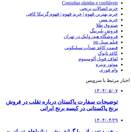
Consultas rápidas e confiáveis
خرید اتصالات برنجی
خرید بهترین قهوه | خرید قهوه | قهوه گرنیکا کافی
خرید مس
صندوق طلا
فروش بلبرینگ
فروشگاه هیدرولیک در تهران
فیلم سیل pp
قیمت کاغذ ضدآب سیلیکونی
کاغذ تایوک
لفاف فویل آلومینیوم
موتور ویبره
وام فوری
اخبار مرتبط با سرویس
۱۴۰۴/۰۵/۰۷
توضیحات سفارت پاکستان درباره تقلب در فروش
برنج پاکستانی در کیسه برنج ایرانی
۱۴۰۴/۰۴/۲۹
برخورد تعزیراتی با گرانفروشی | نانواهای تهران به