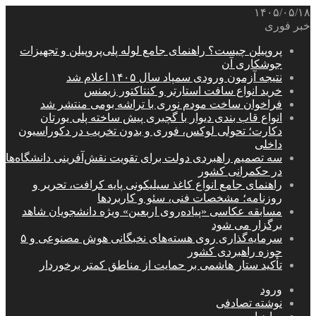
۱۴۰۵/۰۵/۱۸
خبر فوری
پروپیلن چیست؟ راهنمای جامع لوله پلی‌پروپیلن و تجهیزات
جوشکاری آن
نتیجه آزمون ورودی سمپاد سال ۱۴۰۵ اعلام شد
خرید انواع سافت استارتر و کنتاکتور زیمنس
فراخوان ساخت مودم نوری با تراشه بومی منتشر شد
انواع قاب بندی دیوار با گچبری پیش ساخته پلی یورتان
دکارت؛ تحولی لوکس، فوری و بدون تخریب در دکوراسیون
داخلی
سه تصمیم راهبردی دولت برای تقویت نقش‌آفرینی دانشگاه‌ها
در حکمرانی کشور
راهنمای جامع انواع کاغذ سیلیکونی پایه کرافت، تحریر و
روزنامه؛ مشخصات فنی، سئو و کاربردها
مسابقه عکاسی «پیاده‌روی اربعین» ویژه دانشجویان شاهد
برگزار می شود
سرمایه‌گذاری روی هسته‌های نخبگانی هوش مصنوعی و ۵
حوزه راهبردی کشور
تأکید ستار هاشمی بر حمایت از مناطق کمتر برخوردار
ورود
نوشته تصادفی