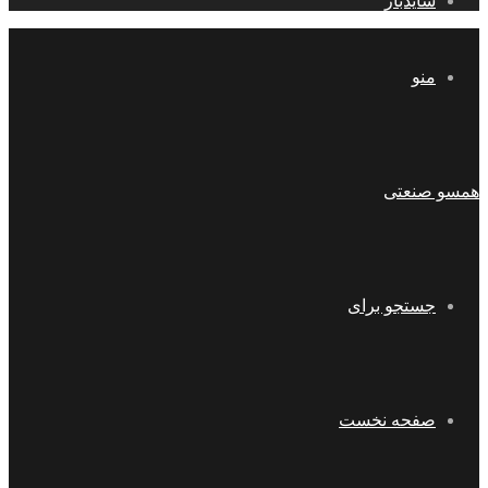
سایدبار
منو
همسو صنعتی
جستجو برای
صفحه نخست