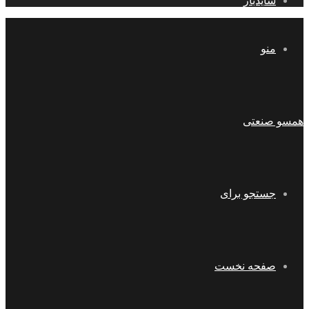
سایدبار
منو
همسو صنعتی
جستجو برای
صفحه نخست