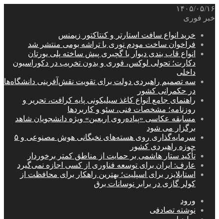
۱۴۰۵/۰۵/۱۶
خبر فوری
خرید انواع سافت استارتر و کنتاکتور زیمنس
فراخوان ساخت مودم نوری با تراشه بومی منتشر شد
انواع قاب بندی دیوار با گچبری پیش ساخته پلی یورتان
دکارت؛ تحولی لوکس، فوری و بدون تخریب در دکوراسیون
داخلی
سه تصمیم راهبردی دولت برای تقویت نقش‌آفرینی دانشگاه‌ها
در حکمرانی کشور
راهنمای جامع انواع کاغذ سیلیکونی پایه کرافت، تحریر و
روزنامه؛ مشخصات فنی، سئو و کاربردها
مسابقه عکاسی «پیاده‌روی اربعین» ویژه دانشجویان شاهد
برگزار می شود
سرمایه‌گذاری روی هسته‌های نخبگانی هوش مصنوعی و ۵
حوزه راهبردی کشور
تأکید ستار هاشمی بر حمایت از مناطق کمتر برخوردار
عارف: ایران برای توسعه فناوری از کسی اجازه نمی‌گیرد
استابلایزر برای اسپلیت؛ بهترین راهکار برای محافظت از
کولر گازی در برابر نوسانات برق
ورود
نوشته تصادفی