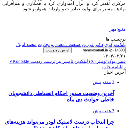
مرکزی تقدیر کرد و ابراز امیدواری کرد با همکاری و هم‌افزایی
نهادها، مسیر برای تولید، صادرات و واردات هموارتر شود.
منبع:مهر
برچسب ها
بانک‌مرکزی
دکتر فرزین
صنعت ، معدن و تجارت
محمد اتابک
آدرس رونوشت
۱۴۰۴/۰۳/۲۱
فیس بوک
توییتر (X)
لینکدین
‫تامبلر
‫پین‌ترست
‫رددیت
‫VKontakte
رایانامه
چاپ
آخرین اخبار
3 هفته پیش
آخرین وضعیت صدور احکام انضباطی دانشجویان
خاطی حوادث دی ماه
3 هفته پیش
چرا انتخاب درست لاستیک لودر می‌تواند هزینه‌های