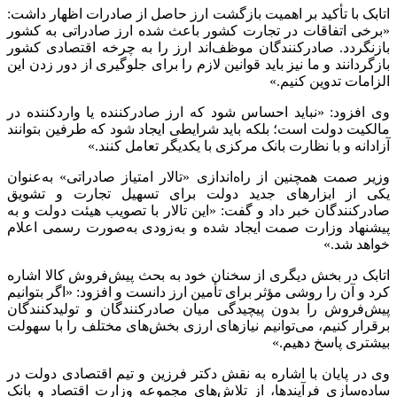
اتابک با تأکید بر اهمیت بازگشت ارز حاصل از صادرات اظهار داشت:
«برخی اتفاقات در تجارت کشور باعث شده ارز صادراتی به کشور
بازنگردد. صادرکنندگان موظف‌اند ارز را به چرخه اقتصادی کشور
بازگردانند و ما نیز باید قوانین لازم را برای جلوگیری از دور زدن این
الزامات تدوین کنیم.»
وی افزود: «نباید احساس شود که ارز صادرکننده یا واردکننده در
مالکیت دولت است؛ بلکه باید شرایطی ایجاد شود که طرفین بتوانند
آزادانه و با نظارت بانک مرکزی با یکدیگر تعامل کنند.»
وزیر
صمت
همچنین از راه‌اندازی «تالار امتیاز صادراتی» به‌عنوان
یکی از ابزارهای جدید دولت برای تسهیل تجارت و تشویق
صادرکنندگان خبر داد و گفت: «این تالار با تصویب هیئت دولت و به
پیشنهاد وزارت
صمت
ایجاد شده و به‌زودی به‌صورت رسمی اعلام
خواهد شد.»
اتابک در بخش دیگری از سخنان خود به بحث پیش‌فروش کالا اشاره
کرد و آن را روشی مؤثر برای تأمین ارز دانست و افزود: «اگر بتوانیم
پیش‌فروش را بدون پیچیدگی میان صادرکنندگان و تولیدکنندگان
برقرار کنیم، می‌توانیم نیازهای ارزی بخش‌های مختلف را با سهولت
بیشتری پاسخ دهیم.»
وی در پایان با اشاره به نقش دکتر فرزین و تیم اقتصادی دولت در
ساده‌سازی فرآیندها، از تلاش‌های مجموعه وزارت اقتصاد و بانک