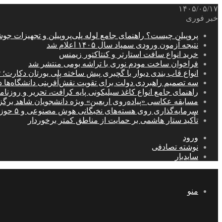
۱۴۰۵/۰۵/۱۷
خبر فوری
پروپیلن چیست؟ راهنمای جامع لوله پلی‌پروپیلن و تجهیزات جو
نتیجه آزمون ورودی سمپاد سال ۱۴۰۵ اعلام شد
خرید انواع سافت استارتر و کنتاکتور زیمنس
فراخوان ساخت مودم نوری با تراشه بومی منتشر شد
انواع قاب بندی دیوار با گچبری پیش ساخته پلی یورتان دکارت
سه تصمیم راهبردی دولت برای تقویت نقش‌آفرینی دانشگاه‌ها 
راهنمای جامع انواع کاغذ سیلیکونی پایه کرافت، تحریر و روزن
مسابقه عکاسی «پیاده‌روی اربعین» ویژه دانشجویان شاهد برگ
سرمایه‌گذاری روی هسته‌های نخبگانی هوش مصنوعی و ۵ حوزه راهبردی کشور
تأکید ستار هاشمی بر حمایت از مناطق کمتر برخوردار
ورود
نوشته تصادفی
سایدبار
منو