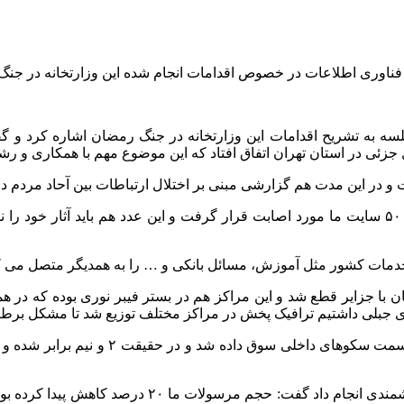
طلاعات در خصوص اقدامات انجام شده این وزارتخانه در جنگ رمضان بعدازظهر امرو
سه به تشریح اقدامات این وزارتخانه در جنگ رمضان اشاره کرد و گف
 جزئی در استان تهران اتفاق افتاد که این موضوع مهم با همکاری و ر
و در این مدت هم گزارشی مبنی بر اختلال ارتباطات بین آحاد مردم در 
وزیر ارتباطات و فناوری اطلاعات بیان کرد: در جنگ رمضان حدود ۵۰۰ سایت ما مورد اصابت قرار گر
مات کشور مثل آموزش، مسائل بانکی و … را به همدیگر متصل می کند 
 تاکید کرد: در شرایط جنگ رمضان ۳ بار ارتباط مان با جزایر قطع شد و این مراکز هم در بستر ف
قای جبلی داشتیم ترافیک پخش در مراکز مختلف توزیع شد تا مشکل بر
وی با اشاره به اینکه شرکت ملی پست در جنگ رمضان ا