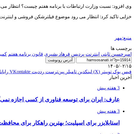
وی افزود: نسبت وزارت ارتباطات با برنامه هفتم چیست؟ انتظار می‌رو
خزایی تاکید کرد: انتظار می رود موضوع فیلترشکن فروشی و اینترنت پ
منبع:مهر
برچسب ها
امیرحسین ثابتی
اینترنت
پردیس
فرهاد بشیری
قانون برنامه هفتم
کمی
آدرس رونوشت
۱۴۰۵/۰۲/۱۵
فیس بوک
توییتر (X)
لینکدین
‫تامبلر
‫پین‌ترست
‫رددیت
‫VKontakte
رایان
آخرین اخبار
3 هفته پیش
عارف: ایران برای توسعه فناوری از کسی اجازه نمی‌گ
3 هفته پیش
استابلایزر برای اسپلیت؛ بهترین راهکار برای محافظت