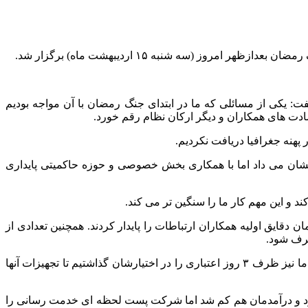
ز (سه شنبه ۱۵ اردیبهشت ماه) برگزار شد.
ت: یکی از مسائلی که ما در ابتدای جنگ رمضان با آن مواجه بودیم
شادت های همکاران و دیگر ارکان نظام رقم خورد.
پهنه جغرافیا دریافت نکردیم.
فت و این عدد هم باید آثار خود را نشان می داد اما با همکاری بخش خصوصی و حوزه حاکمیتی پایداری
و این مهم کار ما را سنگین تر می کند.
یبر نوری بوده که در همان دقایق اولیه همکاران ارتباطات را پایدار کردند. همچنین تعدادی از
طرف شود.
هاشمی اظهار کرد: در جنگ رمضان حجم قابل توجهی از تراکنش ها سمت سکوهای داخلی سوق داده شد و در حقیقت ۲ و نیم برابر شده و ما نیز ظرف ۳ روز اعتباری را در اختیارشان گذاشتیم تا تجهیزات آنها
قدامات ارزشمندی انجام داد گفت: حجم مرسولات ما ۲۰ درصد کاهش پیدا کرده بود و درآمدمان هم کم شد اما شرکت پست لحظه ای خدمت رسانی را