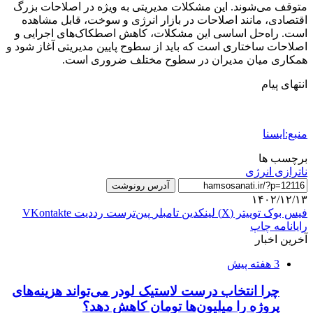
متوقف می‌شوند. این مشکلات مدیریتی به ویژه در اصلاحات بزرگ
اقتصادی، مانند اصلاحات در بازار انرژی و سوخت، قابل مشاهده
است. راه‌حل اساسی این مشکلات، کاهش اصطکاک‌های اجرایی و
اصلاحات ساختاری است که باید از سطوح پایین مدیریتی آغاز شود و
همکاری میان مدیران در سطوح مختلف ضروری است.
انتهای پیام
منبع:ایسنا
برچسب ها
ناترازی انرژی
آدرس رونوشت
۱۴۰۲/۱۲/۱۳
فیس بوک
توییتر (X)
لینکدین
‫تامبلر
‫پین‌ترست
‫رددیت
‫VKontakte
رایانامه
چاپ
آخرین اخبار
3 هفته پیش
چرا انتخاب درست لاستیک لودر می‌تواند هزینه‌های
پروژه را میلیون‌ها تومان کاهش دهد؟