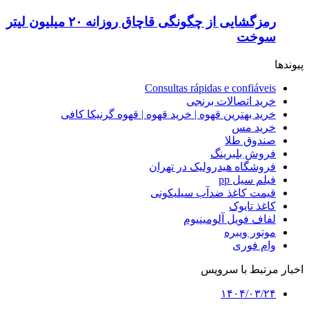
رمزگشایی از چگونگی قاچاق روزانه ۲۰ میلیون لیتر
سوخت
پیوندها
Consultas rápidas e confiáveis
خرید اتصالات برنجی
خرید بهترین قهوه | خرید قهوه | قهوه گرنیکا کافی
خرید مس
صندوق طلا
فروش بلبرینگ
فروشگاه هیدرولیک در تهران
فیلم سیل pp
قیمت کاغذ ضدآب سیلیکونی
کاغذ تایوک
لفاف فویل آلومینیوم
موتور ویبره
وام فوری
اخبار مرتبط با سرویس
۱۴۰۴/۰۳/۲۴