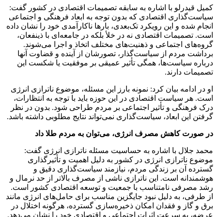
کمیل قیدرلو با اشاره به سابقه تصمیمات اقتصادی در کشور گفت:
سیاست‌گذاری اقتصادی که بدون توجه به ابعاد فرهنگی و اجتماعی
انجام شده و این رویکرد تک‌بعدی، بارها ناکارآمدی خود را نشان داده
است. تصمیمات اقتصادی نه در خلأ بلکه در جامعه‌ای با ذینفعان،
گروه‌های اجتماعی و ذهنیت‌های مختلف اتخاذ و اجرا می‌شوند.
برداشت مردم از سیاست‌گذار، تصورشان از آینده و قضاوت آنها
درباره سیاست‌ها، همگی تأثیر عمیقی بر موفقیت یا شکست این
تصمیمات دارند.
او در ادامه بیان کرد: نمونه بارز این مسئله، موضوع ناترازی انرژی
است. هر سیاست اقتصادی در این حوزه باید با توجه به انتظارات،
درک فرهنگی و تأثیر اجتماعی بر مردم طراحی شود. بدون در نظر
گرفتن این ابعاد، سیاست‌گذاری نمی‌تواند نتایج مطلوبی داشته باشد.
در صورت کاهش مصرف انرژی، می‌توان به مردم طلا داد
محمد جلال با اشاره به حساسیت مسئله ناترازی انرژی گفت:
موضوع ناترازی انرژی در کشور به دلیل اهمیت و تأثیرگذاری
گسترده آن بر زندگی مردم، نیازمند سیاست‌گذاری دقیق و
هوشمندانه است. این ناترازی ناشی از مصرف بالاتر از حد نرمال و
رشد مصرفی نامتناسب با جمعیت و توسعه اقتصادی کشور است.
از طرفی، به دلیل نبود جایگزین مناسب برای حامل‌های انرژی مانند
برق و گاز و فقدان امکان ذخیره‌سازی گسترده، هرگونه اختلال در
عرضه، به سرعت اثرات اجتماعی و اقتصادی خود را نشان می‌دهد.