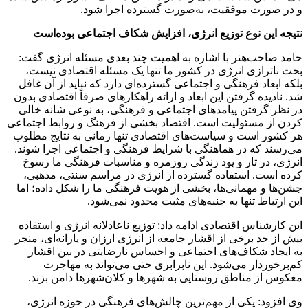
و در صورت موفقیت، به‌صورت گسترده اجرا شود.
نتیجه این نوع توزیع انرژی، افزایش شکاف اجتماعی بوده‌است
حامد صاحب‌هنر با اشاره به اهمیت چند بعدی مسئله انرژی گفت:
بحث ناترازی انرژی در کشور ما تنها یک مسئله اقتصادی نیست،
بلکه ابعاد فرهنگی و اجتماعی گسترده‌ای دارد که نباید از آن غافل
شد. نادیده گرفتن این ابعاد و ارائه راهکارهای صرفاً اقتصادی بدون
در نظر گرفتن پیامدهای اجتماعی و فرهنگی، به نوعی شانه خالی
کردن از مسئولیت است. اقتصاد بخشی از فرهنگ و روابط اجتماعی
هر کشور است و سیاست‌های اقتصادی تنها زمانی به نتایج مطلوب
می‌رسند که در هماهنگی با شرایط فرهنگی و اجتماعی اجرا شوند.
انرژی، در تار و پود زندگی روزمره و مناسبات فرهنگی ما رسوخ
کرده است. استفاده گسترده از انرژی در مراسم سنتی، مذهبی،
جشن‌ها و مهمانی‌ها، بخشی از هویت فرهنگی ما را شکل داده؛ اما
این ارتباط تنها به جنبه‌های مثبت محدود نمی‌شود.
این کارشناس اقتصادی ادامه داد: توزیع ناعادلانه انرژی و استفاده
بیش از حد برخی از اقشار جامعه از انرژی ارزان و یارانه‌ای، منجر
به ایجاد شکاف‌های اجتماعی و احساس نارضایتی در بین اقشار
کم‌برخوردار می‌شود. این نابرابری حتی می‌تواند به مهاجرت
معکوس از مناطق روستایی به شهرها و کلان‌شهرها دامن بزند.
وی افزود: یکی از مهم‌ترین چالش‌های فرهنگی در حوزه انرژی،