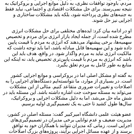
مردم، باوجود توافقات نظری، به دلیل موانع اجرایی و بروکراتیک به
نتیجه نمی‌رسند. برای حل مشکلات اقتصادی و اجتماعی، نباید فقط
به جنبه‌های نظری پرداخته شود، بلکه باید مشکلات ساختاری و
اجرایی نیز حل شوند.
او در ادامه بیان کرد: ایده‌های مختلفی برای حل مشکلات انرژی
مطرح شده است، از جمله ایجاد بازار انرژی برای مردم و تخصیص
سهمیه‌ها، برخی پیشنهاد می‌دهند که انرژی به مردم با قیمت پایین
داده شود و این سهمیه‌ها قابل مبادله باشد، اما باید توجه داشت که
مالکیت انرژی نباید به مردم واگذار شود. در واقع، هدف باید این
باشد که انرژی به مردم با قیمت پایین‌تری تخصیص یابد، نه اینکه این
منابع به طور کامل به مردم تعلق بگیرد.
به گفته او مشکل اصلی اما در بروکراسی و موانع اجرایی کشور
است. در بسیاری از موارد، ما نتوانسته‌ایم دستگاه‌های اجرایی را به
اصلاحات و تغییرات ضروری متقاعد کنیم. مثالی از این مشکلات
می‌تواند به مسئله سوخت جت اشاره داشته باشد. این مسئله باید در
شش ماه حل می‌شد، اما به دلیل مشکلات اجرایی و بروکراتیک،
سال‌ها طول کشید تا حتی به یک تصمیم‌گیری اولیه برسیم.
عضو هیئت علمی دانشگاه امیرکبیر گفت: مسئله اصلی در کشور،
مدیریت ضعیف و عدم توانایی برخی مدیران در تصمیم‌گیری‌های
اجرایی است. زمانی که مدیران نتوانند با همکاران خود به توافق
برسند و از عهده مسائل اجرایی برآیند، پروژه‌های بزرگ اصلاحات