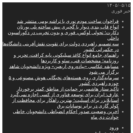
۱۴۰۵/۰۵/۱۵
خبر فوری
فراخوان ساخت مودم نوری با تراشه بومی منتشر شد
انواع قاب بندی دیوار با گچبری پیش ساخته پلی یورتان
دکارت؛ تحولی لوکس، فوری و بدون تخریب در دکوراسیون
داخلی
سه تصمیم راهبردی دولت برای تقویت نقش‌آفرینی دانشگاه‌ها
در حکمرانی کشور
راهنمای جامع انواع کاغذ سیلیکونی پایه کرافت، تحریر و
روزنامه؛ مشخصات فنی، سئو و کاربردها
مسابقه عکاسی «پیاده‌روی اربعین» ویژه دانشجویان شاهد
برگزار می شود
سرمایه‌گذاری روی هسته‌های نخبگانی هوش مصنوعی و ۵
حوزه راهبردی کشور
تأکید ستار هاشمی بر حمایت از مناطق کمتر برخوردار
عارف: ایران برای توسعه فناوری از کسی اجازه نمی‌گیرد
استابلایزر برای اسپلیت؛ بهترین راهکار برای محافظت از
کولر گازی در برابر نوسانات برق
آخرین وضعیت صدور احکام انضباطی دانشجویان خاطی
حوادث دی ماه
ورود