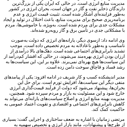
مدیریت منابع انرژی است. در حالی که ایران یکی از بزرگ‌ترین
دارندگان ذخایر نفت و گاز در جهان است، بحران انرژی در کشور
به‌طور فزاینده‌ای آشکار شده است. تثبیت قیمت انرژی و عدم
برنامه‌ریزی صحیح برای مدیریت منابع، باعث اختلال در تولید و ایجاد
مشکلات جدی برای مردم شده است. به‌ویژه، با خاموشی‌ها، مردم
با مشکلاتی جدی در تأمین برق و گاز روبه‌رو شده‌اند.
وی ادامه داد: ازسوی دیگر، یارانه‌های انرژی که دولت به‌صورت
نامناسب و به‌طور ناعادلانه به مردم تخصیص داده است، موجب
تشدید نابرابری‌های اجتماعی شده است. دهک‌های بالا درآمدی از
ارزان بودن انرژی بهره‌مند می‌شوند، در حالی که اقشار کم‌درآمد از
این سیاست‌ها هیچ بهره‌ای نمی‌برند. علاوه بر این، این سیاست‌ها به
رشد فساد و قاچاق سوخت دامن زده است.
مدیر اندیشکده کسب و کار شریف در ادامه افزود: یکی از پیامدهای
منفی دیگر این سیاست‌ها، افزایش تورم است. برای حل این
بحران‌ها، پیشنهاد می‌شود که دولت از فرآیند قیمت‌گذاری انرژی
خارج شود و این مسئولیت به بازار و مردم سپرده شود. همچنین،
مدیریت بهینه منابع انرژی و اصلاح سیاست‌های یارانه‌ای می‌تواند به
کاهش نابرابری‌های اجتماعی و اقتصادی و تقویت اعتماد عمومی به
حاکمیت کمک کند.
مرتضی زمانیان با اشاره به ضعف ساختاری و اجرایی گفت: بسیاری
از طرح‌ها و پیشنهادات، مانند بازار انرژی و تخصیص سهمیه به