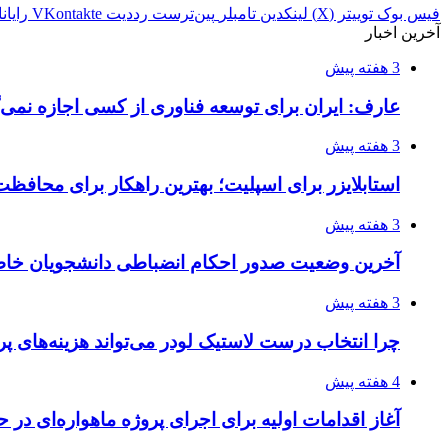
فیس بوک
توییتر (X)
لینکدین
‫تامبلر
‫پین‌ترست
‫رددیت
‫VKontakte
رایان
آخرین اخبار
3 هفته پیش
عارف: ایران برای توسعه فناوری از کسی اجازه نمی‌گ
3 هفته پیش
استابلایزر برای اسپلیت؛ بهترین راهکار برای محافظت
3 هفته پیش
آخرین وضعیت صدور احکام انضباطی دانشجویان خا
3 هفته پیش
چرا انتخاب درست لاستیک لودر می‌تواند هزینه‌های پر
4 هفته پیش
آغاز اقدامات اولیه برای اجرای پروژه ماهواره‌ای در ح