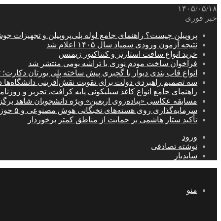
۱۴۰۵/۰۵/۱۸
خبر فوری
پروپیلن چیست؟ راهنمای جامع لوله پلی‌پروپیلن و تجهیزات جو
نتیجه آزمون ورودی سمپاد سال ۱۴۰۵ اعلام شد
خرید انواع سافت استارتر و کنتاکتور زیمنس
فراخوان ساخت مودم نوری با تراشه بومی منتشر شد
انواع قاب بندی دیوار با گچبری پیش ساخته پلی یورتان دکارت
سه تصمیم راهبردی دولت برای تقویت نقش‌آفرینی دانشگاه‌ها 
راهنمای جامع انواع کاغذ سیلیکونی پایه کرافت، تحریر و روزن
مسابقه عکاسی «پیاده‌روی اربعین» ویژه دانشجویان شاهد برگ
سرمایه‌گذاری روی هسته‌های نخبگانی هوش مصنوعی و ۵ حوزه راهبردی کشور
تأکید ستار هاشمی بر حمایت از مناطق کمتر برخوردار
ورود
نوشته تصادفی
سایدبار
منو