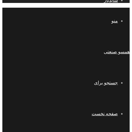
سایدبار
منو
همسو صنعتی
جستجو برای
صفحه نخست