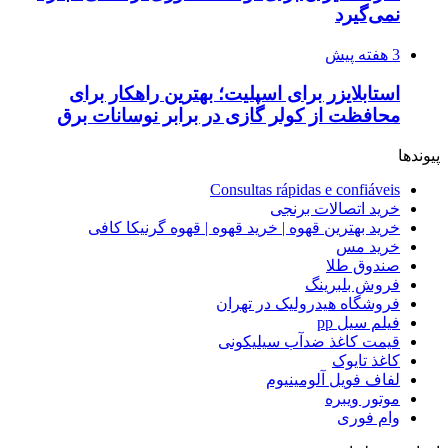
نمی‌گیرد
3 هفته پیش
استابلایزر برای اسپلیت؛ بهترین راهکار برای
محافظت از کولر گازی در برابر نوسانات برق
پیوندها
Consultas rápidas e confiáveis
خرید اتصالات برنجی
خرید بهترین قهوه | خرید قهوه | قهوه گرنیکا کافی
خرید مس
صندوق طلا
فروش بلبرینگ
فروشگاه هیدرولیک در تهران
فیلم سیل pp
قیمت کاغذ ضدآب سیلیکونی
کاغذ تایوک
لفاف فویل آلومینیوم
موتور ویبره
وام فوری