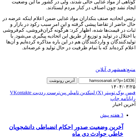
کوتاهی از مواد غذایی خالی شدند، ولی در کشور ما این وضعیت
ایجاد نشد چون اصناف در کنار مردم ایستادند.
رئیس اتحادیه صنف بنکداران مواد غذایی ضمن اعلام اینکه عرضه در
حال حاضر از تقاضا پیشی گرفته و این امر سبب رکود در بازار و
ثبات در قیمت‌ها شده، اظهار کرد: هرگونه گران‌فروشی، کم‌فروشی
یا اختلال در تولید و توزیع از طریق این اتحادیه پیگیری می‌شود. با
تولیدکنندگان و واردکنندگان هم در این باره مذاکره کرده‌ایم و آن‌ها
اعلام کرده‌اند که با تمام ظرفیت در حال تولید و عرضه‌اند.
منبع:همشهری آنلاین
آدرس رونوشت
۱۴۰۴/۰۳/۲۵
فیس بوک
توییتر (X)
لینکدین
‫تامبلر
‫پین‌ترست
‫رددیت
‫VKontakte
رایانامه
چاپ
آخرین اخبار
3 هفته پیش
آخرین وضعیت صدور احکام انضباطی دانشجویان
خاطی حوادث دی ماه