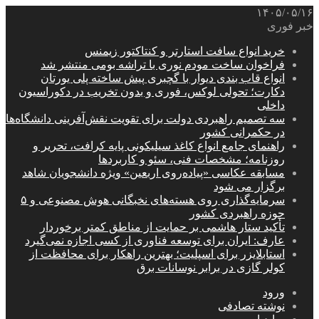
۱۴۰۵/۰۵/۱۶
خبر فوری
خرید انواع سافت استارتر و کنتاکتور زیمنس
فراخوان ساخت مودم نوری با تراشه بومی منتشر شد
انواع قاب بندی دیوار با گچبری پیش ساخته پلی یورتان
دکارت؛ تحولی لوکس، فوری و بدون تخریب در دکوراسیون
داخلی
سه تصمیم راهبردی دولت برای تقویت نقش‌آفرینی دانشگاه‌ها
در حکمرانی کشور
راهنمای جامع انواع کاغذ سیلیکونی پایه کرافت، تحریر و
روزنامه؛ مشخصات فنی، سئو و کاربردها
مسابقه عکاسی «پیاده‌روی اربعین» ویژه دانشجویان شاهد
برگزار می شود
سرمایه‌گذاری روی هسته‌های نخبگانی هوش مصنوعی و ۵
حوزه راهبردی کشور
تأکید ستار هاشمی بر حمایت از مناطق کمتر برخوردار
عارف: ایران برای توسعه فناوری از کسی اجازه نمی‌گیرد
استابلایزر برای اسپلیت؛ بهترین راهکار برای محافظت از
کولر گازی در برابر نوسانات برق
ورود
نوشته تصادفی