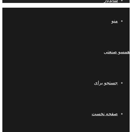
سایدبار
منو
همسو صنعتی
جستجو برای
صفحه نخست