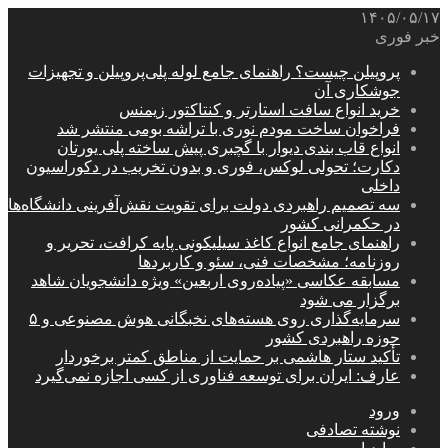
۱۴۰۵/۰۵/۱۷
خبر فوری
پروپیلن چیست؟ راهنمای جامع لوله پلی‌پروپیلن و تجهیزات
جوشکاری آن
خرید انواع سافت استارتر و کنتاکتور زیمنس
فراخوان ساخت مودم نوری با تراشه بومی منتشر شد
انواع قاب بندی دیوار با گچبری پیش ساخته پلی یورتان
دکارت؛ تحولی لوکس، فوری و بدون تخریب در دکوراسیون
داخلی
سه تصمیم راهبردی دولت برای تقویت نقش‌آفرینی دانشگاه‌ها
در حکمرانی کشور
راهنمای جامع انواع کاغذ سیلیکونی پایه کرافت، تحریر و
روزنامه؛ مشخصات فنی، سئو و کاربردها
مسابقه عکاسی «پیاده‌روی اربعین» ویژه دانشجویان شاهد
برگزار می شود
سرمایه‌گذاری روی هسته‌های نخبگانی هوش مصنوعی و ۵
حوزه راهبردی کشور
تأکید ستار هاشمی بر حمایت از مناطق کمتر برخوردار
عارف: ایران برای توسعه فناوری از کسی اجازه نمی‌گیرد
ورود
نوشته تصادفی