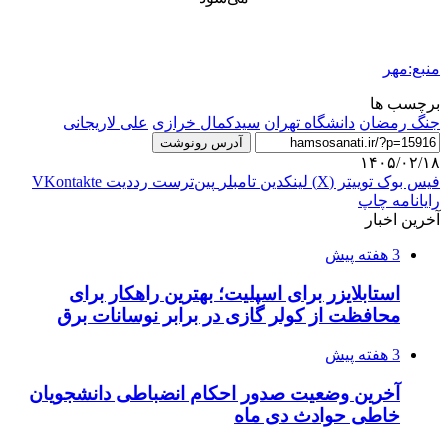
منبع:مهر
برچسب ها
جنگ رمضان
دانشگاه تهران
سیدکمال خرازی
علی لاریجانی
آدرس رونوشت
۱۴۰۵/۰۲/۱۸
فیس بوک
توییتر (X)
لینکدین
‫تامبلر
‫پین‌ترست
‫رددیت
‫VKontakte
رایانامه
چاپ
آخرین اخبار
3 هفته پیش
استابلایزر برای اسپلیت؛ بهترین راهکار برای
محافظت از کولر گازی در برابر نوسانات برق
3 هفته پیش
آخرین وضعیت صدور احکام انضباطی دانشجویان
خاطی حوادث دی ماه