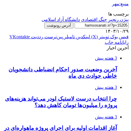
منبع:مهر
برچسب ها
بیژن رنجبر
جنگ اقتصادی
دانشگاه آزاد اسلامی
آدرس رونوشت
۱۴۰۳/۱۰/۲۹
فیس بوک
توییتر (X)
لینکدین
‫تامبلر
‫پین‌ترست
‫رددیت
‫VKontakte
رایانامه
چاپ
آخرین اخبار
3 هفته پیش
آخرین وضعیت صدور احکام انضباطی دانشجویان
خاطی حوادث دی ماه
3 هفته پیش
چرا انتخاب درست لاستیک لودر می‌تواند هزینه‌های
پروژه را میلیون‌ها تومان کاهش دهد؟
3 هفته پیش
آغاز اقدامات اولیه برای اجرای پروژه ماهواره‌ای در