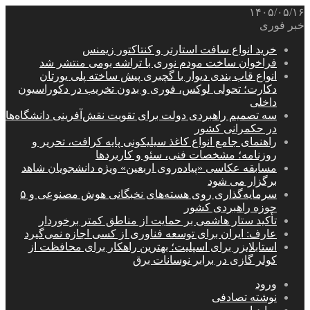
۱۴۰۵/۰۵/۱۶
خبر فوری
خرید انواع سافت استارتر و کنتاکتور زیمنس
فراخوان ساخت مودم نوری با تراشه بومی منتشر شد
انواع قاب بندی دیوار با گچبری پیش ساخته پلی یورتان
دکارت؛ تحولی لوکس، فوری و بدون تخریب در دکوراسیون
داخلی
سه تصمیم راهبردی دولت برای تقویت نقش‌آفرینی دانشگاه‌ها
در حکمرانی کشور
راهنمای جامع انواع کاغذ سیلیکونی پایه کرافت، تحریر و
روزنامه؛ مشخصات فنی، سئو و کاربردها
مسابقه عکاسی «پیاده‌روی اربعین» ویژه دانشجویان شاهد
برگزار می شود
سرمایه‌گذاری روی هسته‌های نخبگانی هوش مصنوعی و ۵
حوزه راهبردی کشور
تأکید ستار هاشمی بر حمایت از مناطق کمتر برخوردار
عارف: ایران برای توسعه فناوری از کسی اجازه نمی‌گیرد
استابلایزر برای اسپلیت؛ بهترین راهکار برای محافظت از
کولر گازی در برابر نوسانات برق
ورود
نوشته تصادفی