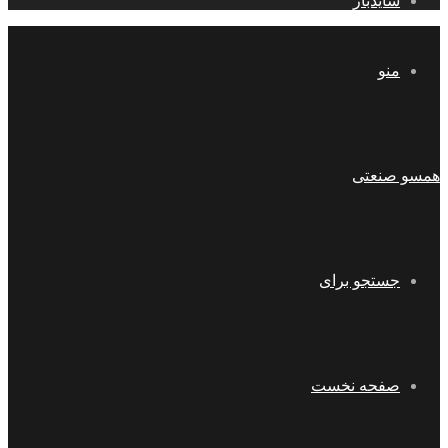
سایدبار
منو
همسو صنعتی
جستجو برای
صفحه نخست