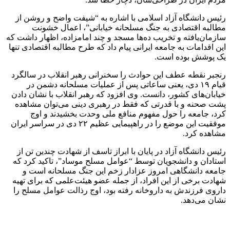
رئیس دانشگاه آزاد اسلامی با اشاره به “شیفت واضح و روشن از
مطالبه اقتصادی به جنگ مسلحانه خیابانی”، اعمال خشونت
سازمان‌یافته و تخریب ده‌ها مسجد و چند امامزاده، اظهار داشت که
این اقدامات به جامعه ایرانی پیام داد که طرح مطالبه اقتصادی تنها
یک پوشش بوده است.
رنجبر نقطه عطف این حوادث را سخنرانی رهبر انقلاب در سالگرد
قیام ۱۹ دی، یعنی ساعاتی پس از عملیات مسلحانه دشمن در
خیابان‌های کشور، دانست. وی افزود که رهبر انقلاب با نشان دادن
پشت صحنه و با قدرتی که فقط در رهبری دینی می‌توان مشاهده
کرد، جامعه را حول مفهوم منافع ملی وحدت بخشیدند و اوج
موفقیت این موضع را در راهپیمایی عظیم ۲۲ دی در سراسر ایران
مشاهده کرد.
رئیس دانشگاه آزاد در پایان با ابراز تاسف از شهادت چندین تن از
استادان و دانشجویان توسط “عوامل مسلح موساد”، تاکید کرد که
جامعه دانشگاهی امروز عزادار زخم این جنگ مسلحانه است و
شهادت برخی از این افراد، از جمله عضو هیئت‌علمی که برای تهیه
داروی فرزندش به داروخانه رفته بود، اوج رذالت عوامل مسلح را
نشان می‌دهد.