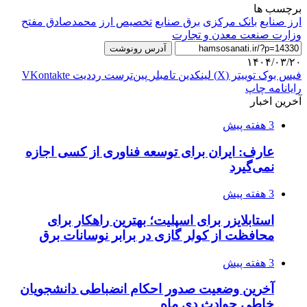
برچسب ها
ارز صنایع
بانک مرکزی
برق صنایع
تخصیص ارز
محمدصادق مفتح
وزارت صنعت معدن و تجارت
آدرس رونوشت
۱۴۰۴/۰۳/۲۰
فیس بوک
توییتر (X)
لینکدین
‫تامبلر
‫پین‌ترست
‫رددیت
‫VKontakte
رایانامه
چاپ
آخرین اخبار
3 هفته پیش
عارف: ایران برای توسعه فناوری از کسی اجازه
نمی‌گیرد
3 هفته پیش
استابلایزر برای اسپلیت؛ بهترین راهکار برای
محافظت از کولر گازی در برابر نوسانات برق
3 هفته پیش
آخرین وضعیت صدور احکام انضباطی دانشجویان
خاطی حوادث دی ماه