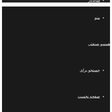
سایدبار
منو
همسو صنعتی
جستجو برای
صفحه نخست