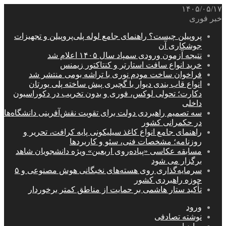
۱۴۰۵/۰۵/۱۷
خبر فوری
پروپیلن چیست؟ راهنمای جامع لوله پلی‌پروپیلن و تجهیزات
جوشکاری آن
نتیجه آزمون ورودی سمپاد سال ۱۴۰۵ اعلام شد
خرید انواع سافت استارتر و کنتاکتور زیمنس
فراخوان ساخت مودم نوری با تراشه بومی منتشر شد
انواع قاب بندی دیوار با گچبری پیش ساخته پلی یورتان
دکارت؛ تحولی لوکس، فوری و بدون تخریب در دکوراسیون
داخلی
سه تصمیم راهبردی دولت برای تقویت نقش‌آفرینی دانشگاه‌ها
در حکمرانی کشور
راهنمای جامع انواع کاغذ سیلیکونی پایه کرافت، تحریر و
روزنامه؛ مشخصات فنی، سئو و کاربردها
مسابقه عکاسی «پیاده‌روی اربعین» ویژه دانشجویان شاهد
برگزار می شود
سرمایه‌گذاری روی هسته‌های نخبگانی هوش مصنوعی و ۵
حوزه راهبردی کشور
تأکید ستار هاشمی بر حمایت از مناطق کمتر برخوردار
ورود
نوشته تصادفی