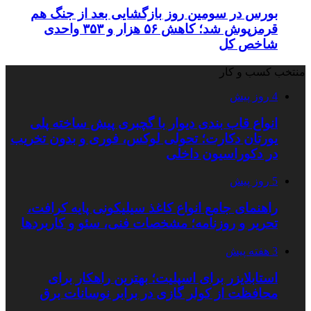
بورس در سومین روز بازگشایی بعد از جنگ هم
قرمزپوش شد؛ کاهش ۵۶ هزار و ۳۵۳ واحدی
شاخص کل
منتخب کسب و کار
4 روز پیش
انواع قاب بندی دیوار با گچبری پیش ساخته پلی
یورتان دکارت؛ تحولی لوکس، فوری و بدون تخریب
در دکوراسیون داخلی
5 روز پیش
راهنمای جامع انواع کاغذ سیلیکونی پایه کرافت،
تحریر و روزنامه؛ مشخصات فنی، سئو و کاربردها
3 هفته پیش
استابلایزر برای اسپلیت؛ بهترین راهکار برای
محافظت از کولر گازی در برابر نوسانات برق