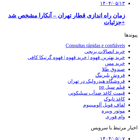
۱۴۰۴/۰۵/۱۳
زمان راه اندازی قطار تهران – آنکارا مشخص شد
+جزئیات
پیوندها
Consultas rápidas e confiáveis
خرید اتصالات برنجی
خرید بهترین قهوه | خرید قهوه | قهوه گرنیکا کافی
خرید مس
صندوق طلا
فروش بلبرینگ
فروشگاه هیدرولیک در تهران
فیلم سیل pp
قیمت کاغذ ضدآب سیلیکونی
کاغذ تایوک
لفاف فویل آلومینیوم
موتور ویبره
وام فوری
اخبار مرتبط با سرویس
۱۴۰۴/۰۵/۰۷