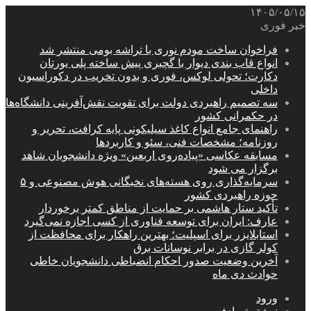
۱۴۰۵/۰۵/۱۵
خبر فوری
فراخوان ساخت مودم نوری با تراشه بومی منتشر شد
انواع قاب بندی دیوار با گچبری پیش ساخته پلی یورتان
دکارت؛ تحولی لوکس، فوری و بدون تخریب در دکوراسیون
داخلی
سه تصمیم راهبردی دولت برای تقویت نقش‌آفرینی دانشگاه‌ها
در حکمرانی کشور
راهنمای جامع انواع کاغذ سیلیکونی پایه کرافت، تحریر و
روزنامه؛ مشخصات فنی، سئو و کاربردها
مسابقه عکاسی «پیاده‌روی اربعین» ویژه دانشجویان شاهد
برگزار می شود
سرمایه‌گذاری روی هسته‌های نخبگانی هوش مصنوعی و ۵
حوزه راهبردی کشور
تأکید ستار هاشمی بر حمایت از مناطق کمتر برخوردار
عارف: ایران برای توسعه فناوری از کسی اجازه نمی‌گیرد
استابلایزر برای اسپلیت؛ بهترین راهکار برای محافظت از
کولر گازی در برابر نوسانات برق
آخرین وضعیت صدور احکام انضباطی دانشجویان خاطی
حوادث دی ماه
ورود