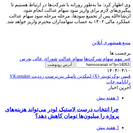
وی اظهار کرد: ما به‌طور روزانه با شرکت‌ها در ارتباط هستیم تا
پیگیری‌های لازم برای واریز سود سهام عدالت انجام شود.
ان‌شاءالله پس از تجمیع سودها، مرحله مرحله سود سهام عدالت
عملکرد مالی ۱۴۰۲ به حساب سهامداران محترم واریز خواهد شد.
منبع:همشهری آنلاین
برچسب ها
خبر مهم
سهام شرکت‌ها
سهام عدالت
شورای عالی بورس
آدرس رونوشت
۱۴۰۴/۰۳/۱۰
فیس بوک
توییتر (X)
لینکدین
‫تامبلر
‫پین‌ترست
‫رددیت
‫VKontakte
رایانامه
چاپ
آخرین اخبار
3 هفته پیش
چرا انتخاب درست لاستیک لودر می‌تواند هزینه‌های
پروژه را میلیون‌ها تومان کاهش دهد؟
3 هفته پیش