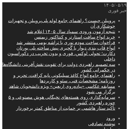
۱۴۰۵/۰۵/۱۹
خبر فوری
پروپیلن چیست؟ راهنمای جامع لوله پلی‌پروپیلن و تجهیزات
جوشکاری آن
نتیجه آزمون ورودی سمپاد سال ۱۴۰۵ اعلام شد
خرید انواع سافت استارتر و کنتاکتور زیمنس
فراخوان ساخت مودم نوری با تراشه بومی منتشر شد
انواع قاب بندی دیوار با گچبری پیش ساخته پلی یورتان
دکارت؛ تحولی لوکس، فوری و بدون تخریب در دکوراسیون
داخلی
سه تصمیم راهبردی دولت برای تقویت نقش‌آفرینی دانشگاه‌ها
در حکمرانی کشور
راهنمای جامع انواع کاغذ سیلیکونی پایه کرافت، تحریر و
روزنامه؛ مشخصات فنی، سئو و کاربردها
مسابقه عکاسی «پیاده‌روی اربعین» ویژه دانشجویان شاهد
برگزار می شود
سرمایه‌گذاری روی هسته‌های نخبگانی هوش مصنوعی و ۵
حوزه راهبردی کشور
تأکید ستار هاشمی بر حمایت از مناطق کمتر برخوردار
ورود
نوشته تصادفی