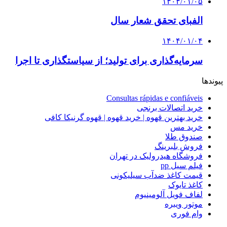
۱۴۰۴/۰۱/۰۵
الفبای تحقق شعار سال
۱۴۰۴/۰۱/۰۴
سرمایه‌گذاری برای تولید؛ از سیاستگذاری تا اجرا
پیوندها
Consultas rápidas e confiáveis
خرید اتصالات برنجی
خرید بهترین قهوه | خرید قهوه | قهوه گرنیکا کافی
خرید مس
صندوق طلا
فروش بلبرینگ
فروشگاه هیدرولیک در تهران
فیلم سیل pp
قیمت کاغذ ضدآب سیلیکونی
کاغذ تایوک
لفاف فویل آلومینیوم
موتور ویبره
وام فوری