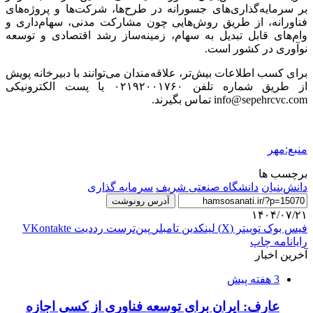
بر سرمایه‌گذاری‌های جسورانه در طرح‌ها، شرکت‌ها و پروژه‌های
فناورانه
، از طریق روش‌هایی چون مشارکت مدنی، سهام‌داری و
وام‌های قابل تبدیل به سهام، زمینه‌ساز رشد اقتصادی و توسعه
نوآوری در کشور است.
برای کسب اطلاعات بیش‌تر، علاقه‌مندان می‌توانند با دبیرخانه پویش
از طریق شماره تلفن ۰۲۱۹۲۰۰۱۷۶۰ یا پست الکترونیکی
info@sepehrcvc.com تماس بگیرند.
منبع:مهر
برچسب ها
دانش‌بنیان
دانشگاه صنعتی شریف
سرمایه گذاری
آدرس رونوشت
۱۴۰۴/۰۷/۲۱
فیس بوک
توییتر (X)
لینکدین
‫تامبلر
‫پین‌ترست
‫رددیت
‫VKontakte
رایانامه
چاپ
آخرین اخبار
3 هفته پیش
عارف: ایران برای توسعه فناوری از کسی اجازه