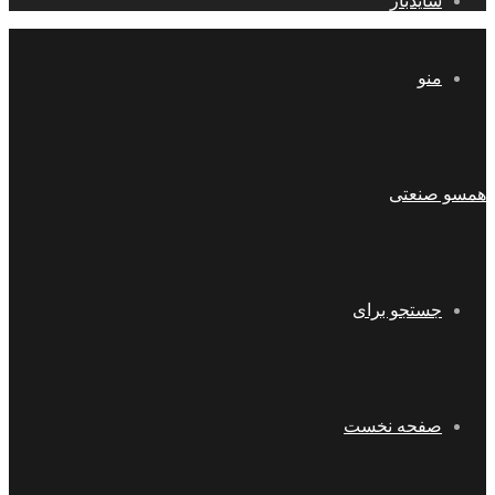
سایدبار
منو
همسو صنعتی
جستجو برای
صفحه نخست