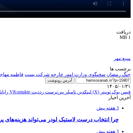
دریافت
1 MB
منبع:مهر
برچسب ها
جنگ رمضان
سخنگوی وزارت امور خارجه
شرکت پست
فاطمه مهاجر
آدرس رونوشت
۱۴۰۵/۰۱/۳۱
فیس بوک
توییتر (X)
لینکدین
‫تامبلر
‫پین‌ترست
‫رددیت
‫VKontakte
رایان
آخرین اخبار
3 هفته پیش
چرا انتخاب درست لاستیک لودر می‌تواند هزینه‌های پر
3 هفته پیش