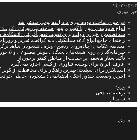
۱۴۰۵/۰۵/۱۵
خبر فوری
فراخوان ساخت مودم نوری با تراشه بومی منتشر شد
انواع قاب بندی دیوار با گچبری پیش ساخته پلی یورتان دکارت
سه تصمیم راهبردی دولت برای تقویت نقش‌آفرینی دانشگاه‌ها 
راهنمای جامع انواع کاغذ سیلیکونی پایه کرافت، تحریر و روزن
مسابقه عکاسی «پیاده‌روی اربعین» ویژه دانشجویان شاهد برگ
سرمایه‌گذاری روی هسته‌های نخبگانی هوش مصنوعی و ۵ حوزه راهبردی کشور
تأکید ستار هاشمی بر حمایت از مناطق کمتر برخوردار
عارف: ایران برای توسعه فناوری از کسی اجازه نمی‌گیرد
استابلایزر برای اسپلیت؛ بهترین راهکار برای محافظت از کولر گ
آخرین وضعیت صدور احکام انضباطی دانشجویان خاطی حوادث
ورود
نوشته تصادفی
سایدبار
منو