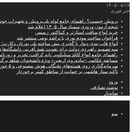
۱۴۰۵/۰۵/۱۷
خبر فوری
پروپیلن چیست؟ راهنمای جامع لوله پلی‌پروپیلن و تجهیزات جو
نتیجه آزمون ورودی سمپاد سال ۱۴۰۵ اعلام شد
خرید انواع سافت استارتر و کنتاکتور زیمنس
فراخوان ساخت مودم نوری با تراشه بومی منتشر شد
انواع قاب بندی دیوار با گچبری پیش ساخته پلی یورتان دکارت
سه تصمیم راهبردی دولت برای تقویت نقش‌آفرینی دانشگاه‌ها 
راهنمای جامع انواع کاغذ سیلیکونی پایه کرافت، تحریر و روزن
مسابقه عکاسی «پیاده‌روی اربعین» ویژه دانشجویان شاهد برگ
سرمایه‌گذاری روی هسته‌های نخبگانی هوش مصنوعی و ۵ حوزه راهبردی کشور
تأکید ستار هاشمی بر حمایت از مناطق کمتر برخوردار
ورود
نوشته تصادفی
سایدبار
منو