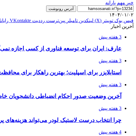
خبر مهم
یارانه
آدرس رونوشت
۱۴۰۴/۰۱/۰۲
فیس بوک
توییتر (X)
لینکدین
‫تامبلر
‫پین‌ترست
‫رددیت
‫VKontakte
رایان
آخرین اخبار
3 هفته پیش
عارف: ایران برای توسعه فناوری از کسی اجازه نمی‌گ
3 هفته پیش
استابلایزر برای اسپلیت؛ بهترین راهکار برای محافظت
3 هفته پیش
آخرین وضعیت صدور احکام انضباطی دانشجویان خا
3 هفته پیش
چرا انتخاب درست لاستیک لودر می‌تواند هزینه‌های پر
4 هفته پیش