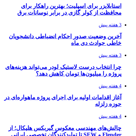
استابلایزر برای اسپلیت؛ بهترین راهکار برای
محافظت از کولر گازی در برابر نوسانات برق
3 هفته پیش
آخرین وضعیت صدور احکام انضباطی دانشجویان
خاطی حوادث دی ماه
3 هفته پیش
چرا انتخاب درست لاستیک لودر می‌تواند هزینه‌های
پروژه را میلیون‌ها تومان کاهش دهد؟
4 هفته پیش
آغاز اقدامات اولیه برای اجرای پروژه ماهواره‌ای در
حوزه زلزله
4 هفته پیش
چالش‌های مهندسی معکوس گیربکس هلیکال؛ از
Flender و SEW تا تولیدکنندگان تخصصی ایرانی