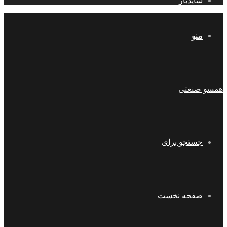
سایدبار
منو
همسو صنعتی
جستجو برای
صفحه نخست