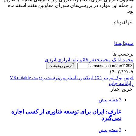
از جمله این موارد در بررسی‌های شورای معاونینِ هفتم اسفندماه
بود.
انتهای پیام
منبع:ایسنا
برچسب ها
محمد اتابک
محمدجعفر قائم‌پناه
ناترازی انرژی
آدرس رونوشت
۱۴۰۲/۱۲/۰۷
فیس بوک
توییتر (X)
لینکدین
‫تامبلر
‫پین‌ترست
‫رددیت
‫VKontakte
رایانامه
چاپ
آخرین اخبار
3 هفته پیش
عارف: ایران برای توسعه فناوری از کسی اجازه
نمی‌گیرد
3 هفته پیش