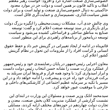
خصوصی‌سازی صنعت اشاره کرد و افزود: خواست رهبر معظم
انقلاب و تاکید قانون بر همین است و دولت جز در موارد معدود
حاکمیتی به دنبال خصوصی‌سازی صنعت و تولید است و برای دولت
نقش سیاست‌گذاری، تصمیم‌سازی و حمایت‌گری قائل است.
وی چالش جدی آب، مشکلات زیست‌محیطی را انگیزه بزرگ دولت
برای بازنگری در سند توسعه صنعت اعلام کرد و گفت: توسعه
صنایع به مناطق ساحلی و فراساحلی کشیده می‌شود و سیاست
توسعه دریامحور از برنامه‌های راهبردی برای این منظور است.
قائم‌پناه در ادامه از ایجاد تغییراتی در گزینش خبر داد و حفظ حقوق
انسانی و کرامت افراد را از ملزومات این تحول در نظام گزینش
کشور اعلام کرد.
معاون اجرایی رئیس‌جمهور در پایان رضایتمندی خود و رئیس‌جمهور
از عملکرد وزارت صمت را نشانه حسن انتخاب رئیس دولت دانست
و ابراز امیدواری کرد: با وجود همه فراز و فرودها ایران سربلند به
برکت فرزندان خود راه عزت و پیشرفت را ادامه خواهد داد و در این
مسیر با تکیه بر سرمایه عظیم اجتماعی از کارشکنی‌های داخلی و
خارجی با موفقیت عبور خواهد کرد.
سیدمحمد اتابک وزیر صمت و مسئولان این وزارت در ابتدای این
نشست گزارشی از عملکرد مدیریت کلان بخش صنعت، معدن و
تجارت دولت چهاردهم در حوزه‌های مختلف ارایه کردند، مسایلی
همچون ناترازی انرژی ، اعتبارات ارزی و راه‌کارهای مقابله با تحریم