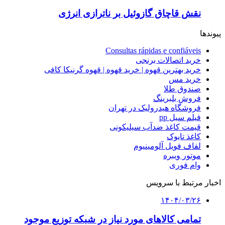
نقش قاچاق گازوئیل بر ناترازی انرژی
پیوندها
Consultas rápidas e confiáveis
خرید اتصالات برنجی
خرید بهترین قهوه | خرید قهوه | قهوه گرنیکا کافی
خرید مس
صندوق طلا
فروش بلبرینگ
فروشگاه هیدرولیک در تهران
فیلم سیل pp
قیمت کاغذ ضدآب سیلیکونی
کاغذ تایوک
لفاف فویل آلومینیوم
موتور ویبره
وام فوری
اخبار مرتبط با سرویس
۱۴۰۴/۰۳/۲۶
تمامی کالاهای مورد نیاز در شبکه توزیع موجود