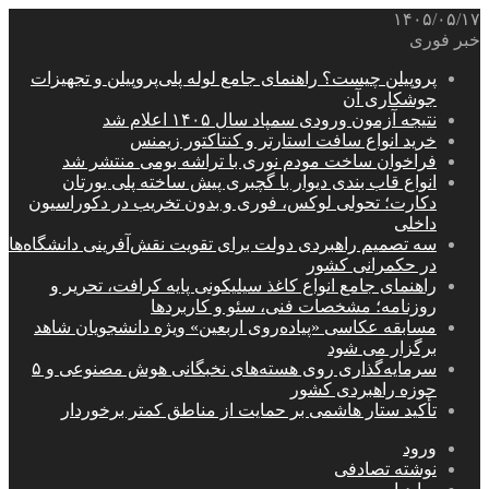
۱۴۰۵/۰۵/۱۷
خبر فوری
پروپیلن چیست؟ راهنمای جامع لوله پلی‌پروپیلن و تجهیزات
جوشکاری آن
نتیجه آزمون ورودی سمپاد سال ۱۴۰۵ اعلام شد
خرید انواع سافت استارتر و کنتاکتور زیمنس
فراخوان ساخت مودم نوری با تراشه بومی منتشر شد
انواع قاب بندی دیوار با گچبری پیش ساخته پلی یورتان
دکارت؛ تحولی لوکس، فوری و بدون تخریب در دکوراسیون
داخلی
سه تصمیم راهبردی دولت برای تقویت نقش‌آفرینی دانشگاه‌ها
در حکمرانی کشور
راهنمای جامع انواع کاغذ سیلیکونی پایه کرافت، تحریر و
روزنامه؛ مشخصات فنی، سئو و کاربردها
مسابقه عکاسی «پیاده‌روی اربعین» ویژه دانشجویان شاهد
برگزار می شود
سرمایه‌گذاری روی هسته‌های نخبگانی هوش مصنوعی و ۵
حوزه راهبردی کشور
تأکید ستار هاشمی بر حمایت از مناطق کمتر برخوردار
ورود
نوشته تصادفی