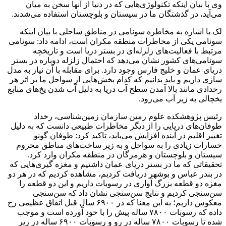
وی با بیان اینکه تکنولوژی‌هایی که در دنیا از آنها سخن به میان
می‌آید، در گذشتگان ما در سیستان و بلوچستان استفاده می‌شدند.
لک با اشاره به مخاطره سونامی در مناطق ساحلی با بیان اینکه
سونامی یکی از مخاطرات منطقه مکران است، ادامه داد: سونامی
مرتبط با فعالیت‌های زلزله‌ای در بستر دریا است و تاریخچه
سونامی‌های کشور نشان می‌دهد که احتمال زلزله‌ دوباره در بستر
دریای عمان و خلیج فارس وجود دارد. برای مقابله با آن نیاز به مدل
سازی داریم و باید بدانیم که کدام بخش‌هایی از سواحل ما بر اثر هر
رخدادی مانند بالا آمدن سطح آب دریا به دلیل آب شدن یخ‌های منابع
یخچالی به زیر آب می‌رود.
رئیس پژوهشکده علوم زمین سازمان زمین‌شناسی، رخداد
طوفان‌های دریایی را از دیگر مخاطرات طبیعی دانست که به دلیل
تغییر اقلیم در آینده افزایش می‌یابد، تاکید کرد: طوفان گونو
خسارات زیادی را به سواحل و به زیر ساخت‌های مناطق محروم
سیستان و بلوچستان و هرمزگان در منطقه مکران وارد کرد.
تحقیقاتی که ما در بستر دریای عمان داشتیم و مغزه گیری‌هایی که
در بندر عباس و بوشهر دریافت کردیم، مشاهده کردیم که در هر دو
مغزه دو قطعه بزرگ آواری در رسوبات داریم و این دو قطعه را
سن‌سنجی کردیم و نتایج سن‌سنجی نشان داد که سن‌سنجی
معکوس داریم؛ به این معنا که در ۶۹۰۰ سال قبل اتفاق عظیمی رخ
داده که رسوبات ۷۸۰۰ ساله پیش را با خود آورده است و موجب
شده تا رسوبات ۷۸۰۰ ساله در رو و رسوبات ۶۹۰۰ ساله در زیر