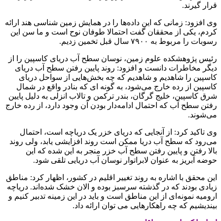
قرار گیرند.
وی افزود: زمانی که این داده‌ها را در همایش زمین شناسی هند ارائه
کردم، یکی از محققان گفت احتمالا طوفان نوح است و ما سن این
رسوبات را مربوط به ۷۹۰۰ سال قبل تخمین زدیم.
رئیس پژوهشکده علوم زمین، نوسان سطح آب دریای کاسپین را از
دیگر مخاطرات دانست و افزود: روند پایین رفتن سطح آب دریای
کاسپین را شاهدیم و شاهدیم که چه بخش‌هایی از سواحل دریای
کاسپین از رده خارج می‌شود، به گونه ای که بنادر واقع در شمال
شرق کاسپین، خلیج گرگان، بندر ترکمن و تالاب انزلی به دلیل پایین
رفتن سطح آب که احتمال ادامه‌دار بودن آن وجود دارد، از رده خارج
می‌شوند.
وی تاکید کرد: از آنجایی که دریای خزر یک دریاچه است، احتمال
می‌رود که سطح آب دریا ممکن است روند افزایشی یابد، ولی روند
بالا رفتن و پایین رفتن سطح آب خزر منجر به این شده که این
حوضه آبریز به عنوان لابراتوار نوسان آب دریایی تلقی شود.
این محقق با اشاره به روند تغییر اقلیم در کشور، اظهار کرد: مناطق
زیادی بودند که در گذشته سرسبز بوده و الان خشک شده‌اند. دریاچه
ارومیه نمونه‌ای از این مناطق است و باید در این زمینه تدبیر کنیم و
بیندیشیم که چه راهکارهایی می توان ارائه داد.