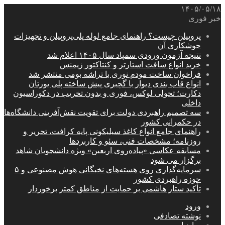
۱۴۰۵/۰۵/۱۸
خبر فوری
پروپیلن چیست؟ راهنمای جامع لوله پلی‌پروپیلن و تجهیزات
جوشکاری آن
نتیجه آزمون ورودی سمپاد سال ۱۴۰۵ اعلام شد
خرید انواع سافت استارتر و کنتاکتور زیمنس
فراخوان ساخت مودم نوری با تراشه بومی منتشر شد
انواع قاب بندی دیوار با گچبری پیش ساخته پلی یورتان
دکارت؛ تحولی لوکس، فوری و بدون تخریب در دکوراسیون
داخلی
سه تصمیم راهبردی دولت برای تقویت نقش‌آفرینی دانشگاه‌ها
در حکمرانی کشور
راهنمای جامع انواع کاغذ سیلیکونی پایه کرافت، تحریر و
روزنامه؛ مشخصات فنی، سئو و کاربردها
مسابقه عکاسی «پیاده‌روی اربعین» ویژه دانشجویان شاهد
برگزار می شود
سرمایه‌گذاری روی هسته‌های نخبگانی هوش مصنوعی و ۵
حوزه راهبردی کشور
تأکید ستار هاشمی بر حمایت از مناطق کمتر برخوردار
ورود
نوشته تصادفی