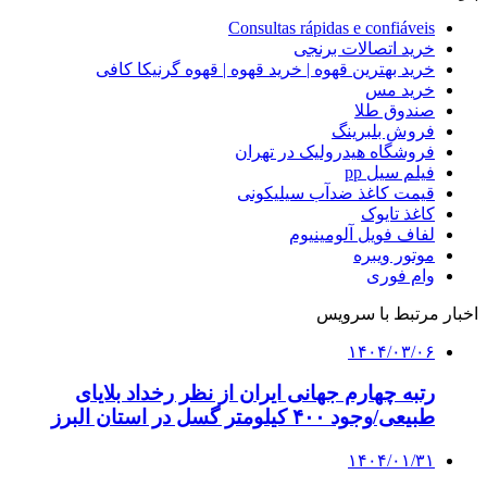
Consultas rápidas e confiáveis
خرید اتصالات برنجی
خرید بهترین قهوه | خرید قهوه | قهوه گرنیکا کافی
خرید مس
صندوق طلا
فروش بلبرینگ
فروشگاه هیدرولیک در تهران
فیلم سیل pp
قیمت کاغذ ضدآب سیلیکونی
کاغذ تایوک
لفاف فویل آلومینیوم
موتور ویبره
وام فوری
اخبار مرتبط با سرویس
۱۴۰۴/۰۳/۰۶
رتبه چهارم جهانی ایران از نظر رخداد بلایای
طبیعی/وجود ۴۰۰ کیلومتر گسل در استان البرز
۱۴۰۴/۰۱/۳۱