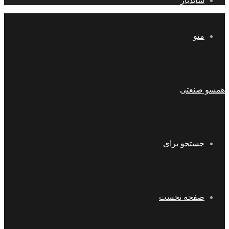
سایدبار
منو
همسو صنعتی
جستجو برای
صفحه نخست