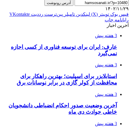
آدرس رونوشت
۱۴۰۲/۱۱/۲۹
فیس بوک
توییتر (X)
لینکدین
‫تامبلر
‫پین‌ترست
‫رددیت
‫VKontakte
رایانامه
چاپ
آخرین اخبار
3 هفته پیش
عارف: ایران برای توسعه فناوری از کسی اجازه
نمی‌گیرد
3 هفته پیش
استابلایزر برای اسپلیت؛ بهترین راهکار برای
محافظت از کولر گازی در برابر نوسانات برق
3 هفته پیش
آخرین وضعیت صدور احکام انضباطی دانشجویان
خاطی حوادث دی ماه
3 هفته پیش