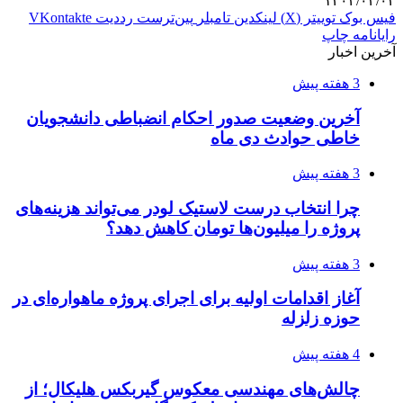
۱۴۰۴/۰۴/۰۴
فیس بوک
توییتر (X)
لینکدین
‫تامبلر
‫پین‌ترست
‫رددیت
‫VKontakte
رایانامه
چاپ
آخرین اخبار
3 هفته پیش
آخرین وضعیت صدور احکام انضباطی دانشجویان
خاطی حوادث دی ماه
3 هفته پیش
چرا انتخاب درست لاستیک لودر می‌تواند هزینه‌های
پروژه را میلیون‌ها تومان کاهش دهد؟
3 هفته پیش
آغاز اقدامات اولیه برای اجرای پروژه ماهواره‌ای در
حوزه زلزله
4 هفته پیش
چالش‌های مهندسی معکوس گیربکس هلیکال؛ از