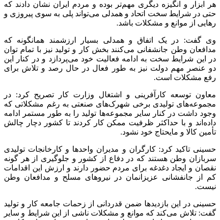
هر ابزار و انگیزه دیگری مهم‌تر بوده و مردم ایران نشان دادند که
حتی در شرایط سخت اتحاد و همدلی می‌تواند پلی به سوی پیروزی و
رهایی از موانع و مشکلات باشد.
وی گفت: در یک اتفاق و همدلی بسیار ارزشمند همانگونه که
مدافعان وطن
جانشفانی
می‌کنند بخش کار و تولید نیز با تمام توان
در این شرایط سخت به ادامه فعالیت خود می‌پردازد و در کنار این
دو عنصر مهم دولت نیز به طور فعال در حال رصد و تلاش برای
رفع مشکلات است.
معاون توسعه کارآفرینی و اشتغال وزارت کار تصریح کرد: در
مجموعه‌های تولیدی برخی شهرک‌های صنعتی به رغم مشکلاتی که
وجود داشت در کنار سایر مجموعه‌ها تولید را به طور مستمر ادامه
داده‌اند و با حداکثر ظرفیت ممکن کار کردند تا کشور دچار چالش
تأمین کالا و مایحتاج خود نشود.
حسینی تاکید کرد: کارگران و مدیران واحدها و کارخانجات تولیدی
سربازان وطن هستند که در دفاع از کشور و جلوگیری از هر گونه
نقصان و ایجاد دغدغه برای مردم حضور دارند و ارزش این اقدامات
کم از جانفشانی عزیزانمان در نیروهای مسلح و مدافعان وطن
نیست.
حسینی در این بازدیدها ضمن قدردانی از زحمات جامعه کار و تولید
گفت: تلاش می‌کند که موانع و مشکلات ناشی از این شرایط و سایر