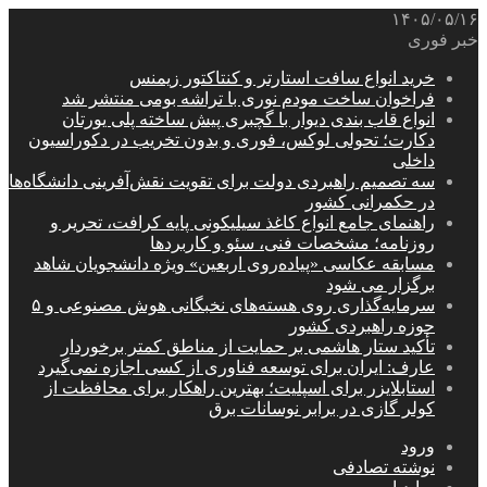
۱۴۰۵/۰۵/۱۶
خبر فوری
خرید انواع سافت استارتر و کنتاکتور زیمنس
فراخوان ساخت مودم نوری با تراشه بومی منتشر شد
انواع قاب بندی دیوار با گچبری پیش ساخته پلی یورتان
دکارت؛ تحولی لوکس، فوری و بدون تخریب در دکوراسیون
داخلی
سه تصمیم راهبردی دولت برای تقویت نقش‌آفرینی دانشگاه‌ها
در حکمرانی کشور
راهنمای جامع انواع کاغذ سیلیکونی پایه کرافت، تحریر و
روزنامه؛ مشخصات فنی، سئو و کاربردها
مسابقه عکاسی «پیاده‌روی اربعین» ویژه دانشجویان شاهد
برگزار می شود
سرمایه‌گذاری روی هسته‌های نخبگانی هوش مصنوعی و ۵
حوزه راهبردی کشور
تأکید ستار هاشمی بر حمایت از مناطق کمتر برخوردار
عارف: ایران برای توسعه فناوری از کسی اجازه نمی‌گیرد
استابلایزر برای اسپلیت؛ بهترین راهکار برای محافظت از
کولر گازی در برابر نوسانات برق
ورود
نوشته تصادفی