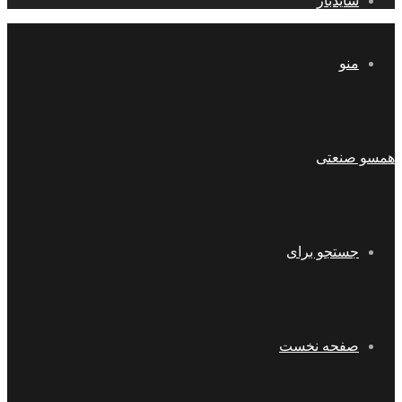
سایدبار
منو
همسو صنعتی
جستجو برای
صفحه نخست