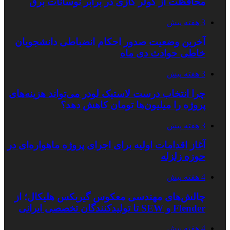
محافظت از کولر گازی در برابر نوسانات برق
3 هفته پیش
آخرین وضعیت صدور احکام انضباطی دانشجویان
خاطی حوادث دی ماه
3 هفته پیش
چرا انتخاب درست لاستیک لودر می‌تواند هزینه‌های
پروژه را میلیون‌ها تومان کاهش دهد؟
3 هفته پیش
آغاز اقدامات اولیه برای اجرای پروژه ماهواره‌ای در
حوزه زلزله
4 هفته پیش
چالش‌های مهندسی معکوس گیربکس هلیکال؛ از
Flender و SEW تا تولیدکنندگان تخصصی ایرانی
4 هفته پیش