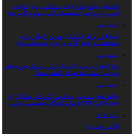
راهنمای جامع انواع کاغذ سیلیکونی پایه کرافت،
تحریر و روزنامه؛ مشخصات فنی، سئو و کاربردها
3 هفته پیش
استابلایزر برای اسپلیت؛ بهترین راهکار برای
محافظت از کولر گازی در برابر نوسانات برق
3 هفته پیش
چرا انتخاب درست لاستیک لودر می‌تواند هزینه‌های
پروژه را میلیون‌ها تومان کاهش دهد؟
4 هفته پیش
چالش‌های مهندسی معکوس گیربکس هلیکال؛ از
Flender و SEW تا تولیدکنندگان تخصصی ایرانی
۱۴۰۵/۰۴/۱۰
کلایمر چیست؟