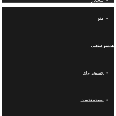
سایدبار
منو
همسو صنعتی
جستجو برای
صفحه نخست