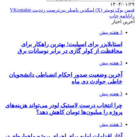
۱۴۰۴/۰۱/۲۹
فیس بوک
توییتر (X)
لینکدین
‫تامبلر
‫پین‌ترست
‫رددیت
‫VKontakte
رایانامه
چاپ
آخرین اخبار
3 هفته پیش
استابلایزر برای اسپلیت؛ بهترین راهکار برای
محافظت از کولر گازی در برابر نوسانات برق
3 هفته پیش
آخرین وضعیت صدور احکام انضباطی دانشجویان
خاطی حوادث دی ماه
3 هفته پیش
چرا انتخاب درست لاستیک لودر می‌تواند هزینه‌های
پروژه را میلیون‌ها تومان کاهش دهد؟
3 هفته پیش
آغاز اقدامات اولیه برای اجرای پروژه ماهواره‌ای در