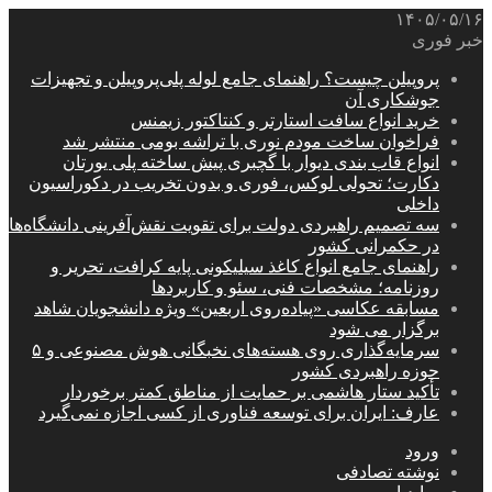
۱۴۰۵/۰۵/۱۶
خبر فوری
پروپیلن چیست؟ راهنمای جامع لوله پلی‌پروپیلن و تجهیزات
جوشکاری آن
خرید انواع سافت استارتر و کنتاکتور زیمنس
فراخوان ساخت مودم نوری با تراشه بومی منتشر شد
انواع قاب بندی دیوار با گچبری پیش ساخته پلی یورتان
دکارت؛ تحولی لوکس، فوری و بدون تخریب در دکوراسیون
داخلی
سه تصمیم راهبردی دولت برای تقویت نقش‌آفرینی دانشگاه‌ها
در حکمرانی کشور
راهنمای جامع انواع کاغذ سیلیکونی پایه کرافت، تحریر و
روزنامه؛ مشخصات فنی، سئو و کاربردها
مسابقه عکاسی «پیاده‌روی اربعین» ویژه دانشجویان شاهد
برگزار می شود
سرمایه‌گذاری روی هسته‌های نخبگانی هوش مصنوعی و ۵
حوزه راهبردی کشور
تأکید ستار هاشمی بر حمایت از مناطق کمتر برخوردار
عارف: ایران برای توسعه فناوری از کسی اجازه نمی‌گیرد
ورود
نوشته تصادفی