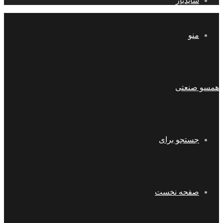
سایدبار
منو
همسو صنعتی
جستجو برای
صفحه نخست