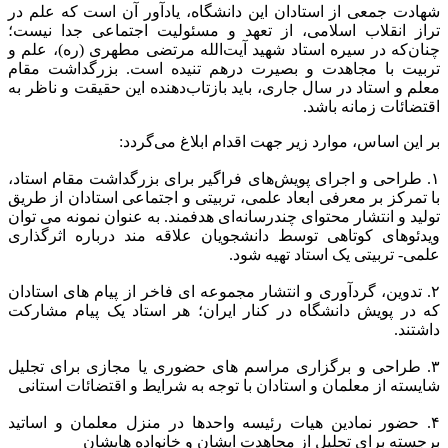
شهادت جمعی از استادان این دانشگاه، یادآور آن است که علم در
تراز انقلاب اسلامی، از تعهد و مسئولیت اجتماعی جدا نیست؛
چنان‌که در سیره استاد شهید آیت‌الله مرتضی مطهری (ره)، علم و
تربیت با مجاهدت و بصیرت درهم تنیده است. بزرگداشت مقام
معلم و استاد در سال جاری، باید بازتاب‌دهنده این حقیقت و ناظر به
اقتضائات زمانه باشد.
بر این اساس، موارد زیر جهت اقدام ابلاغ می‌گردد:
۱. طراحی و اجرای پویش‌های فراگیر برای بزرگداشت مقام استاد،
با تمرکز بر معرفی ابعاد علمی، تربیتی و اجتماعی استادان از طریق
تولید و انتشار محتوای چندرسانه‌ای هدفمند. به عنوان نمونه می توان
ویدئوهای کوتاهی توسط دانشجویان علاقه مند درباره اثرگذاری
علمی- تربیتی یک استاد تهیه شود.
۲. تدوین، گردآوری و انتشار مجموعه ای فاخر از پیام های استادان
که در پویش دانشگاه در کنار ایران؛ هر استاد یک پیام مشارکت
داشتند.
۳. طراحی و برگزاری مراسم های حضوری یا مجازی برای تجلیل
شایسته از معلمان و استادان با توجه به شرایط و اقتضائات استانی
۴. حضور نمادین هیات رئیسه واحدها در منزل معلمان و اساتید
برجسته برای تجلیل از مجاهدت ایشان و خانواده هایشان