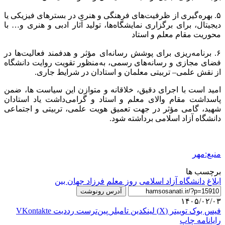
۵. بهره‌گیری از ظرفیت‌های فرهنگی و هنری در بسترهای فیزیکی یا
دیجیتال، برای برگزاری نمایشگاه‌ها، تولید آثار ادبی و هنری و… با
محوریت مقام معلم و استاد
۶. برنامه‌ریزی برای پوشش رسانه‌ای مؤثر و هدفمند فعالیت‌ها در
فضای مجازی و رسانه‌های رسمی، به‌منظور تقویت روایت دانشگاه
از نقش علمی– تربیتی معلمان و استادان در شرایط جاری.
امید است با اجرای دقیق، خلاقانه و متوازن این سیاست ها، ضمن
پاسداشت مقام والای معلم و استاد و گرامی‌داشت یاد استادان
شهید، گامی مؤثر در جهت تعمیق هویت علمی، تربیتی و اجتماعی
دانشگاه آزاد اسلامی برداشته شود.
منبع:مهر
برچسب ها
ابلاغ
دانشگاه آزاد اسلامی
روز معلم
فرزاد جهان بین
آدرس رونوشت
۱۴۰۵/۰۲/۰۳
فیس بوک
توییتر (X)
لینکدین
‫تامبلر
‫پین‌ترست
‫رددیت
‫VKontakte
رایانامه
چاپ