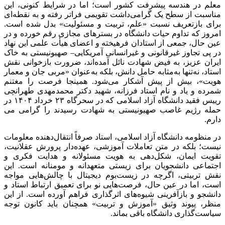
معلم در هندسه پیشرفت کشور است؛ اما در شرایط کنونی، این
مناسبت از سطح یک گرامی‌داشت تقویمی فراتر رفته و به نقطه‌ای
برای بازتعریف نسبت «علم، تربیت و مسئولیت» بدل شده است.
امروز که تداوم حیات دانشگاه در بسترهای مجازی رقم خورده و در
عین حال، جمعی از استادان فرهیخته و اعضای هیأت علمی این نهاد
در پی تجاوز غیرقانونی و غیرانسانی آمریکایی– صهیونیستی به خاک
ایران عزیز، به فیض شهادت نائل آمده‌اند، ضرورت بازخوانی نقش
استاد، نه‌تنها به‌مثابه حامل دانش، بلکه به‌عنوان «مربی جان و معمار
هویت»، بیش از پیش آشکار می‌شود. همینجا فرصت را مغتنم
شمرده و یاد و نام استاد فرزانه، شهید دکتر محمدمهدی طهرانچی
رییس فقید دانشگاه آزاد اسلامی که در سحرگاه ۲۳ خرداد ۱۴۰۴ در
حمله رژیم غاصب صهیونیستی به شهادت رسیدند را گرامی می
دارم.
در منظومه دانشگاه آزاد اسلامی، استاد صرفاً انتقال‌دهنده معلومات
نیست؛ بلکه در متن تعاملات آموزشی، عهده‌دار پرورش عقلانیت،
تقویت ایمان، شکل‌دهی به هویت مسئولانه و هدایت فکری و
اجتماعی دانشجویان برای زیستی متعهدانه و مومنانه است. این
نقش تربیتی، اگرچه در زیست‌بوم دیجیتال با چالش‌هایی مواجه
است، اما در عین حال، فرصت‌هایی نو برای تعمیق ارتباط استاد و
دانشجو و بازآفرینی شیوه‌های اثرگذاری فراهم آورده است. از این
منظر، پیوند وثیق «آموزش و تربیت» همچنان باید کانون توجه
سیاست‌گذاری دانشگاه باقی بماند.