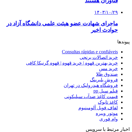
فناوران هستند
۱۴۰۳/۱۰/۲۹
ماجرای شهادت عضو هیئت علمی دانشگاه آزاد در
حوادث اخیر
پیوندها
Consultas rápidas e confiáveis
خرید اتصالات برنجی
خرید بهترین قهوه | خرید قهوه | قهوه گرنیکا کافی
خرید مس
صندوق طلا
فروش بلبرینگ
فروشگاه هیدرولیک در تهران
فیلم سیل pp
قیمت کاغذ ضدآب سیلیکونی
کاغذ تایوک
لفاف فویل آلومینیوم
موتور ویبره
وام فوری
اخبار مرتبط با سرویس