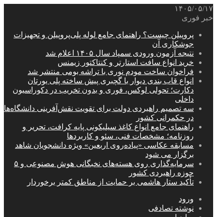
۱۴۰۵/۰۵/۱۷
خبر فوری
پروپیلن چیست؟ راهنمای جامع لوله پلی‌پروپیلن و تجهیزات
جوشکاری آن
نتیجه آزمون ورودی سمپاد سال ۱۴۰۵ اعلام شد
خرید انواع سافت استارتر و کنتاکتور زیمنس
فراخوان ساخت مودم نوری با تراشه بومی منتشر شد
انواع قاب بندی دیوار با گچبری پیش ساخته پلی یورتان
دکارت؛ تحولی لوکس، فوری و بدون تخریب در دکوراسیون
داخلی
سه تصمیم راهبردی دولت برای تقویت نقش‌آفرینی دانشگاه‌ها
در حکمرانی کشور
راهنمای جامع انواع کاغذ سیلیکونی پایه کرافت، تحریر و
روزنامه؛ مشخصات فنی، سئو و کاربردها
مسابقه عکاسی «پیاده‌روی اربعین» ویژه دانشجویان شاهد
برگزار می شود
سرمایه‌گذاری روی هسته‌های نخبگانی هوش مصنوعی و ۵
حوزه راهبردی کشور
تأکید ستار هاشمی بر حمایت از مناطق کمتر برخوردار
ورود
نوشته تصادفی