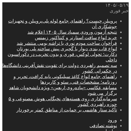
۱۴۰۵/۰۵/۱۹
خبر فوری
پروپیلن چیست؟ راهنمای جامع لوله پلی‌پروپیلن و تجهیزات
جوشکاری آن
نتیجه آزمون ورودی سمپاد سال ۱۴۰۵ اعلام شد
خرید انواع سافت استارتر و کنتاکتور زیمنس
فراخوان ساخت مودم نوری با تراشه بومی منتشر شد
انواع قاب بندی دیوار با گچبری پیش ساخته پلی یورتان
دکارت؛ تحولی لوکس، فوری و بدون تخریب در دکوراسیون
داخلی
سه تصمیم راهبردی دولت برای تقویت نقش‌آفرینی دانشگاه‌ها
در حکمرانی کشور
راهنمای جامع انواع کاغذ سیلیکونی پایه کرافت، تحریر و
روزنامه؛ مشخصات فنی، سئو و کاربردها
مسابقه عکاسی «پیاده‌روی اربعین» ویژه دانشجویان شاهد
برگزار می شود
سرمایه‌گذاری روی هسته‌های نخبگانی هوش مصنوعی و ۵
حوزه راهبردی کشور
تأکید ستار هاشمی بر حمایت از مناطق کمتر برخوردار
ورود
نوشته تصادفی