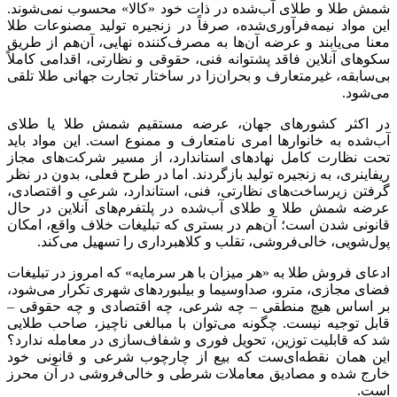
شمش طلا و طلای آب‌شده در ذات خود «کالا» محسوب نمی‌شوند.
این مواد نیمه‌فرآوری‌شده، صرفاً در زنجیره تولید مصنوعات طلا
معنا می‌یابند و عرضه آن‌ها به مصرف‌کننده نهایی، آن‌هم از طریق
سکوهای آنلاین فاقد پشتوانه فنی، حقوقی و نظارتی، اقدامی کاملاً
بی‌سابقه، غیرمتعارف و بحران‌زا در ساختار تجارت جهانی طلا تلقی
می‌شود.
در اکثر کشورهای جهان، عرضه مستقیم شمش طلا یا طلای
آب‌شده به خانوارها امری نامتعارف و ممنوع است. این مواد باید
تحت نظارت کامل نهادهای استاندارد، از مسیر شرکت‌های مجاز
ریفاینری
، به زنجیره تولید بازگردند. اما در طرح فعلی، بدون در نظر
گرفتن زیرساخت‌های نظارتی، فنی، استاندارد، شرعی و اقتصادی،
عرضه شمش طلا و طلای آب‌شده در پلتفرم‌های آنلاین در حال
قانونی شدن است؛ آن‌هم در بستری که تبلیغات خلاف واقع، امکان
پول‌شویی، خالی‌فروشی، تقلب و کلاهبرداری را تسهیل می‌کند.
ادعای فروش طلا به «هر میزان با هر سرمایه» که امروز در تبلیغات
فضای مجازی، مترو، صداوسیما و بیلبوردهای شهری تکرار می‌شود،
بر اساس هیچ منطقی – چه شرعی، چه اقتصادی و چه حقوقی –
قابل توجیه نیست. چگونه می‌توان با مبالغی ناچیز، صاحب طلایی
شد که قابلیت توزین، تحویل فوری و شفاف‌سازی در معامله ندارد؟
این همان نقطه‌ای‌ست که
بیع
از چارچوب شرعی و قانونی خود
خارج شده و مصادیق معاملات شرطی و خالی‌فروشی در آن محرز
است.