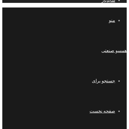
سایدبار
منو
همسو صنعتی
جستجو برای
صفحه نخست