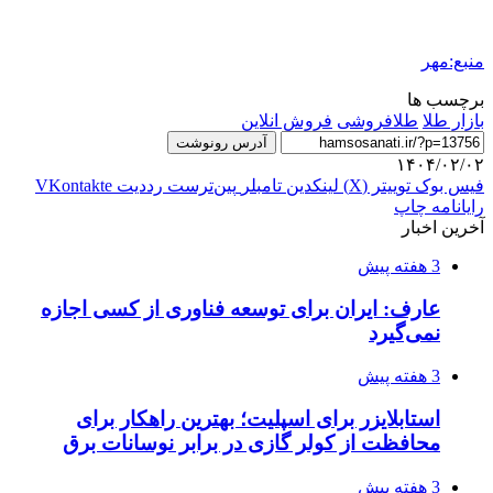
منبع:مهر
برچسب ها
بازار طلا
طلافروشی
فروش انلاین
آدرس رونوشت
۱۴۰۴/۰۲/۰۲
فیس بوک
توییتر (X)
لینکدین
‫تامبلر
‫پین‌ترست
‫رددیت
‫VKontakte
رایانامه
چاپ
آخرین اخبار
3 هفته پیش
عارف: ایران برای توسعه فناوری از کسی اجازه
نمی‌گیرد
3 هفته پیش
استابلایزر برای اسپلیت؛ بهترین راهکار برای
محافظت از کولر گازی در برابر نوسانات برق
3 هفته پیش