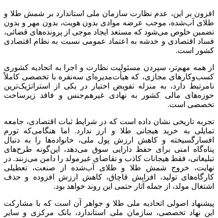
افزون بر این، عدم نظارت سازمان ملی استاندارد بر شمش طلا و
طلای آب‌شده، موجب عرضه موادی بدون هویت، بدون مهر و بدون
تضمین خلوص می‌شود که مستعد ایجاد موجی از پرونده‌های قضائی،
فساد اقتصادی و خدشه به اعتماد عمومی نسبت به نظام اقتصادی
کشور است.
از همه مهم‌تر، سپردن مسئولیت نظارت و اجرا به اتحادیه کشوری
کسب‌وکارهای مجازی، که هیأت‌مدیره‌ای سه‌نفره با تخصصی کاملاً
نامرتبط دارد، به منزله تفویض اختیار در یکی از
استراتژیک‌ترین
حوزه‌های مالی کشور به نهادی
غیرهم‌جنس
و فاقد زیرساخت
تخصصی است.
تجربه تاریخی نشان داده است که در شرایط ثبات اقتصادی، جامعه
تمایلی به خرید هیجانی طلا و ارز ندارد. اما هنگامی‌که تورم
افسارگسیخته و کاهش ارزش پول ملی، خانواده‌ها را به دنبال
پناه‌گاه امنی برای حفظ دارایی سوق می‌دهد، این‌گونه طرح‌های
تبلیغاتی، فقط هیجانات کاذب و تقاضای
غیرمولد
را دامن می‌زنند. در
نهایت، خروج شمش طلا و طلای آب‌شده از صنعت، تعطیلی
کارگاه‌های تولید، افزایش قاچاق، کاهش ارزش افزوده و حذف
اشتغال مولد، از جمله آثار حتمی این روند خواهد بود.
پیشنهاد اصولی اتحادیه ملی طلا و جواهر آن است که با مشارکت
این نهاد تخصصی، سازمان ملی استاندارد، بانک مرکزی و سایر