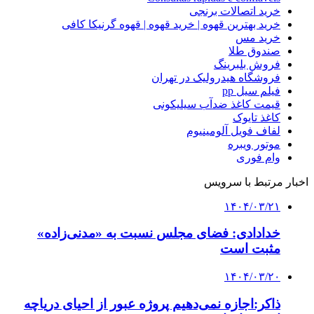
خرید اتصالات برنجی
خرید بهترین قهوه | خرید قهوه | قهوه گرنیکا کافی
خرید مس
صندوق طلا
فروش بلبرینگ
فروشگاه هیدرولیک در تهران
فیلم سیل pp
قیمت کاغذ ضدآب سیلیکونی
کاغذ تایوک
لفاف فویل آلومینیوم
موتور ویبره
وام فوری
اخبار مرتبط با سرویس
۱۴۰۴/۰۳/۲۱
خدادادی: فضای مجلس نسبت به «مدنی‌زاده»
مثبت است
۱۴۰۴/۰۳/۲۰
ذاکر:اجازه نمی‌دهیم پروژه عبور از احیای دریاچه