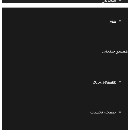
سایدبار
منو
همسو صنعتی
جستجو برای
صفحه نخست