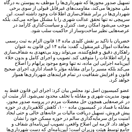
تسهیل صدور مجوزها که شهرداری‌ها را موظف به پیوستن به درگاه
ملی مجوزها می‌کند، مقاومت‌های غیرقابل قبولی از سوی برخی
شهرداری‌ها در برابر شفاف‌سازی اطلاعات وجود داشته است. این
سرپیچی نه تنها تحقق عدالت شهری را با مشکل مواجه می‌کند، بلکه
موجب می‌شود امکان رصد، کنترل و سیاست‌گذاری کارآمد در
عرصه‌هایی نظیر ساخت‌وساز از حاکمیت سلب شود.
خضریان با تاکید بر نقش کلیدی ماده ۱۴ قانون الزام به ثبت رسمی
معاملات اموال غیرمنقول، گفت: ماده ۱۴ این قانون به عنوان
راهکاری دقیق و قطع‌کننده، می‌تواند روند بی‌تعهدی به شفاف‌سازی
و ارائه اطلاعات را متوقف کند. تصویب و اجرای کامل و بدون خلاء
آیین‌نامه اجرایی این ماده، نه تنها وضع موجود پرابهام را اصلاح
می‌کند بلکه مسیر را برای مقابله مؤثر با فساد اداری، اجرای صحیح
قانون و افزایش شفافیت در تمام فرایندهای شهرداری‌ها هموار
خواهد کرد.
عضو کمیسیون اصل نود مجلس بیان کرد: اجرای این قانون فقط به
بهبود مدیریت شهری و مقابله با تخلف محدود نمی‌شود. آثار مثبت آن
در عرصه‌هایی همچون حل معضلات مردم در پروسه صدور مجوز،
مقابله با فساد در کمیسیون ماده ۱۰۰، کاهش کلاهبرداری در حوزه
پیش فروش، تسهیل دریافت مالیات بر خانه‌های خالی و حتی ایجاد
امنیت برای سرمایه‌گذاری سالم در حوزه مسکن خود را نشان
خواهد داد. لازمه این اصلاح واقعی، تصویب آیین‌نامه‌ای شفاف و
جامع توسط هیئت وزیران است؛ آیین‌نامه‌ای که دست شهرداری‌ها