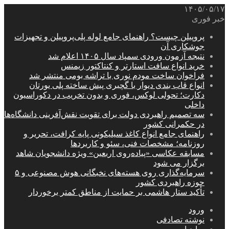
۱۴۰۵/۰۵/۱۷
خبر فوری
پروپیلن چیست؟ راهنمای جامع لوله پلی‌پروپیلن و تجهیزات
جوشکاری آن
نتیجه آزمون ورودی سمپاد سال ۱۴۰۵ اعلام شد
خرید انواع سافت استارتر و کنتاکتور زیمنس
فراخوان ساخت مودم نوری با تراشه بومی منتشر شد
انواع قاب بندی دیوار با گچبری پیش ساخته پلی یورتان
دکارت؛ تحولی لوکس، فوری و بدون تخریب در دکوراسیون
داخلی
سه تصمیم راهبردی دولت برای تقویت نقش‌آفرینی دانشگاه‌ها
در حکمرانی کشور
راهنمای جامع انواع کاغذ سیلیکونی پایه کرافت، تحریر و
روزنامه؛ مشخصات فنی، سئو و کاربردها
مسابقه عکاسی «پیاده‌روی اربعین» ویژه دانشجویان شاهد
برگزار می شود
سرمایه‌گذاری روی هسته‌های نخبگانی هوش مصنوعی و ۵
حوزه راهبردی کشور
تأکید ستار هاشمی بر حمایت از مناطق کمتر برخوردار
ورود
نوشته تصادفی