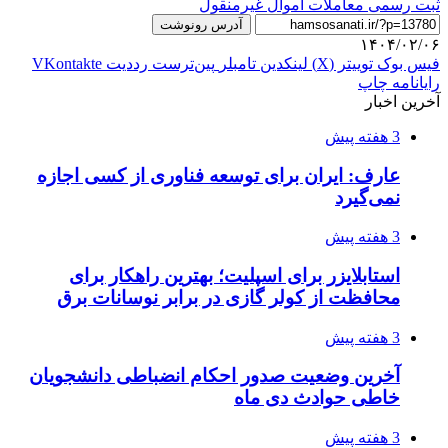
ثبت رسمی معاملات اموال غیرمنقول
آدرس رونوشت
۱۴۰۴/۰۲/۰۶
فیس بوک
توییتر (X)
لینکدین
‫تامبلر
‫پین‌ترست
‫رددیت
‫VKontakte
رایانامه
چاپ
آخرین اخبار
3 هفته پیش
عارف: ایران برای توسعه فناوری از کسی اجازه
نمی‌گیرد
3 هفته پیش
استابلایزر برای اسپلیت؛ بهترین راهکار برای
محافظت از کولر گازی در برابر نوسانات برق
3 هفته پیش
آخرین وضعیت صدور احکام انضباطی دانشجویان
خاطی حوادث دی ماه
3 هفته پیش