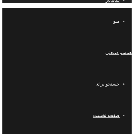
سایدبار
منو
همسو صنعتی
جستجو برای
صفحه نخست