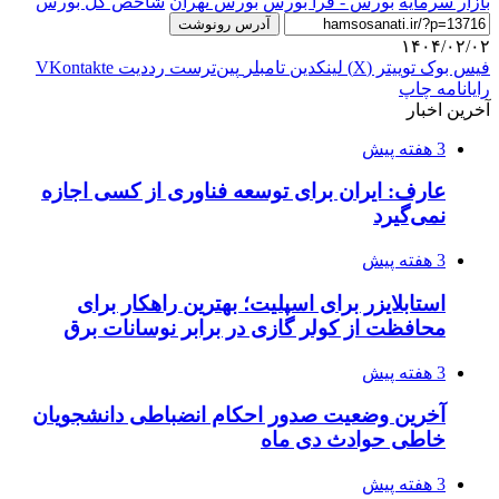
بازار سرمایه
بورس - فرا بورس
بورس تهران
شاخص کل بورس
آدرس رونوشت
۱۴۰۴/۰۲/۰۲
فیس بوک
توییتر (X)
لینکدین
‫تامبلر
‫پین‌ترست
‫رددیت
‫VKontakte
رایانامه
چاپ
آخرین اخبار
3 هفته پیش
عارف: ایران برای توسعه فناوری از کسی اجازه
نمی‌گیرد
3 هفته پیش
استابلایزر برای اسپلیت؛ بهترین راهکار برای
محافظت از کولر گازی در برابر نوسانات برق
3 هفته پیش
آخرین وضعیت صدور احکام انضباطی دانشجویان
خاطی حوادث دی ماه
3 هفته پیش