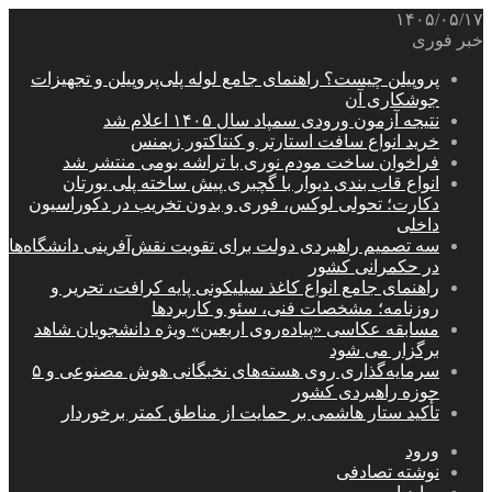
۱۴۰۵/۰۵/۱۷
خبر فوری
پروپیلن چیست؟ راهنمای جامع لوله پلی‌پروپیلن و تجهیزات
جوشکاری آن
نتیجه آزمون ورودی سمپاد سال ۱۴۰۵ اعلام شد
خرید انواع سافت استارتر و کنتاکتور زیمنس
فراخوان ساخت مودم نوری با تراشه بومی منتشر شد
انواع قاب بندی دیوار با گچبری پیش ساخته پلی یورتان
دکارت؛ تحولی لوکس، فوری و بدون تخریب در دکوراسیون
داخلی
سه تصمیم راهبردی دولت برای تقویت نقش‌آفرینی دانشگاه‌ها
در حکمرانی کشور
راهنمای جامع انواع کاغذ سیلیکونی پایه کرافت، تحریر و
روزنامه؛ مشخصات فنی، سئو و کاربردها
مسابقه عکاسی «پیاده‌روی اربعین» ویژه دانشجویان شاهد
برگزار می شود
سرمایه‌گذاری روی هسته‌های نخبگانی هوش مصنوعی و ۵
حوزه راهبردی کشور
تأکید ستار هاشمی بر حمایت از مناطق کمتر برخوردار
ورود
نوشته تصادفی