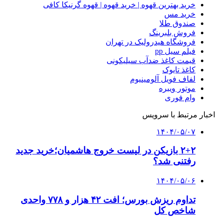
خرید بهترین قهوه | خرید قهوه | قهوه گرنیکا کافی
خرید مس
صندوق طلا
فروش بلبرینگ
فروشگاه هیدرولیک در تهران
فیلم سیل pp
قیمت کاغذ ضدآب سیلیکونی
کاغذ تایوک
لفاف فویل آلومینیوم
موتور ویبره
وام فوری
اخبار مرتبط با سرویس
۱۴۰۴/۰۵/۰۷
۲+۲ بازیکن در لیست خروج هاشمیان؛‌خرید جدید
رفتنی شد؟
۱۴۰۴/۰۵/۰۶
تداوم ریزش بورس؛ افت ۴۲ هزار و ۷۷۸ واحدی
شاخص کل