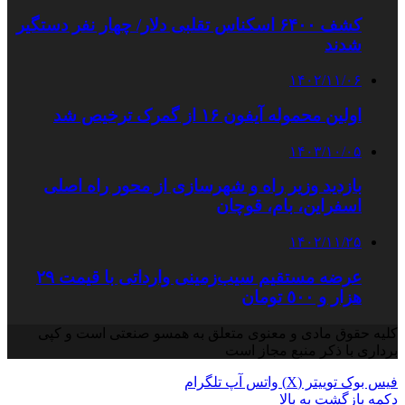
کشف ۶۴۰۰ اسکناس تقلبی دلار/ چهار نفر دستگیر
شدند
۱۴۰۲/۱۱/۰۶
اولین محموله آیفون ۱۶ از گمرک ترخیص شد
۱۴۰۳/۱۰/۰۵
بازدید وزیر راه و شهرسازی از محور راه اصلی
اسفراین، بام، قوچان
۱۴۰۲/۱۱/۲۵
عرضه مستقیم سیب‌زمینی وارداتی با قیمت ٢٩
هزار و ٥٠٠ تومان
کلیه حقوق مادی و معنوی متعلق به همسو صنعتی است و کپی
برداری با ذکر منبع مجاز است
فیس بوک
توییتر (X)
واتس آپ
تلگرام
دکمه بازگشت به بالا