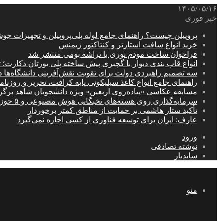
۱۴۰۵/۰۵/۱۶
خبر فوری
پروپیلن چیست؟ راهنمای جامع لوله پلی‌پروپیلن و تجهیزات جو
خرید انواع سافت استارتر و کنتاکتور زیمنس
فراخوان ساخت مودم نوری با تراشه بومی منتشر شد
انواع قاب بندی دیوار با گچبری پیش ساخته پلی یورتان دکارت
سه تصمیم راهبردی دولت برای تقویت نقش‌آفرینی دانشگاه‌ها 
راهنمای جامع انواع کاغذ سیلیکونی پایه کرافت، تحریر و روزن
مسابقه عکاسی «پیاده‌روی اربعین» ویژه دانشجویان شاهد برگ
سرمایه‌گذاری روی هسته‌های نخبگانی هوش مصنوعی و ۵ حوزه راهبردی کشور
تأکید ستار هاشمی بر حمایت از مناطق کمتر برخوردار
عارف: ایران برای توسعه فناوری از کسی اجازه نمی‌گیرد
ورود
نوشته تصادفی
سایدبار
منو