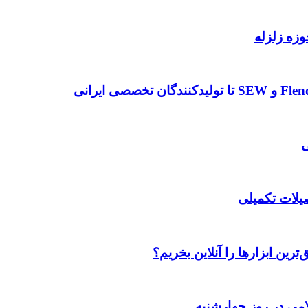
وزه زلزله
صیلات تکمیلی
رین ابزارها را آنلاین بخریم؟
می در روز چهارشنبه