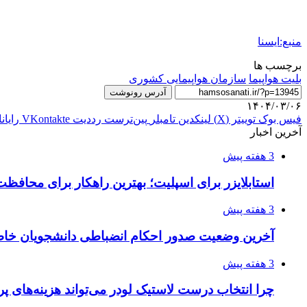
منبع:ایسنا
برچسب ها
بلیت هواپیما
سازمان هواپیمایی کشوری
آدرس رونوشت
۱۴۰۴/۰۳/۰۶
فیس بوک
توییتر (X)
لینکدین
‫تامبلر
‫پین‌ترست
‫رددیت
‫VKontakte
رایان
آخرین اخبار
3 هفته پیش
استابلایزر برای اسپلیت؛ بهترین راهکار برای محافظت
3 هفته پیش
آخرین وضعیت صدور احکام انضباطی دانشجویان خا
3 هفته پیش
چرا انتخاب درست لاستیک لودر می‌تواند هزینه‌های پر