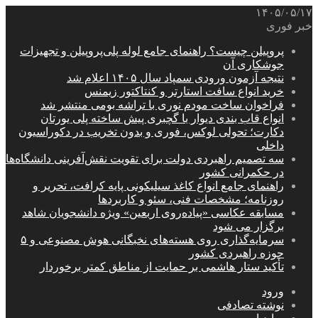
۱۴۰۵/۰۵/۱۷
خبر فوری
پروپیلن چیست؟ راهنمای جامع لوله پلی‌پروپیلن و تجهیزات
جوشکاری آن
نتیجه آزمون ورودی سمپاد سال ۱۴۰۵ اعلام شد
خرید انواع سافت استارتر و کنتاکتور زیمنس
فراخوان ساخت مودم نوری با تراشه بومی منتشر شد
انواع قاب بندی دیوار با گچبری پیش ساخته پلی یورتان
دکارت؛ تحولی لوکس، فوری و بدون تخریب در دکوراسیون
داخلی
سه تصمیم راهبردی دولت برای تقویت نقش‌آفرینی دانشگاه‌ها
در حکمرانی کشور
راهنمای جامع انواع کاغذ سیلیکونی پایه کرافت، تحریر و
روزنامه؛ مشخصات فنی، سئو و کاربردها
مسابقه عکاسی «پیاده‌روی اربعین» ویژه دانشجویان شاهد
برگزار می شود
سرمایه‌گذاری روی هسته‌های نخبگانی هوش مصنوعی و ۵
حوزه راهبردی کشور
تأکید ستار هاشمی بر حمایت از مناطق کمتر برخوردار
ورود
نوشته تصادفی