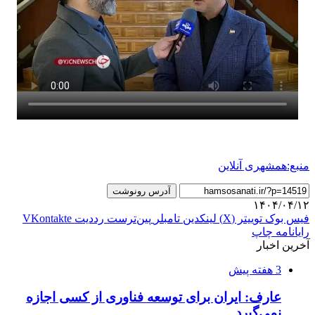
منبع:همشهری آنلاین
آدرس رونوشت
۱۴۰۴/۰۴/۱۲
فیس بوک
توییتر (X)
لینکدین
‫تامبلر
‫پین‌ترست
‫رددیت
‫VKontakte
رایانامه
چاپ
آخرین اخبار
3 هفته پیش
عارف: ایران برای توسعه فناوری از کسی اجازه
نمی‌گیرد