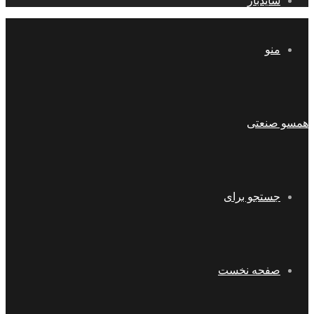
سایدبار
منو
همسو صنعتی
جستجو برای
صفحه نخست