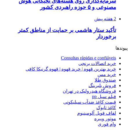
سرمایه‌گذاری روی هسته‌های نخبگانی هوش
مصنوعی و ۵ حوزه راهبردی کشور
2 هفته پیش
تأکید ستار هاشمی بر حمایت از مناطق کمتر
برخوردار
پیوندها
Consultas rápidas e confiáveis
خرید اتصالات برنجی
خرید بهترین قهوه | خرید قهوه | قهوه گرنیکا کافی
خرید مس
صندوق طلا
فروش بلبرینگ
فروشگاه هیدرولیک در تهران
فیلم سیل pp
قیمت کاغذ ضدآب سیلیکونی
کاغذ تایوک
لفاف فویل آلومینیوم
موتور ویبره
وام فوری