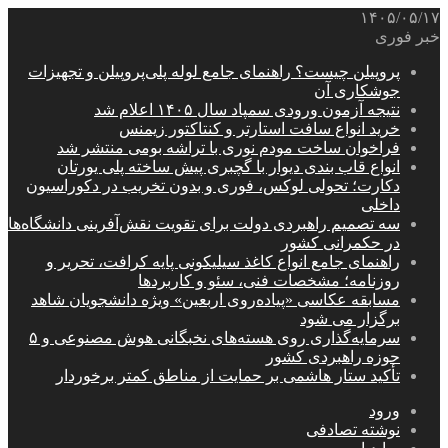
۱۴۰۵/۰۵/۱۷
خبر فوری
پروپیلن چیست؟ راهنمای جامع لوله پلی‌پروپیلن و تجهیزات
جوشکاری آن
نتیجه آزمون ورودی سمپاد سال ۱۴۰۵ اعلام شد
خرید انواع سافت استارتر و کنتاکتور زیمنس
فراخوان ساخت مودم نوری با تراشه بومی منتشر شد
انواع قاب بندی دیوار با گچبری پیش ساخته پلی یورتان
دکارت؛ تحولی لوکس، فوری و بدون تخریب در دکوراسیون
داخلی
سه تصمیم راهبردی دولت برای تقویت نقش‌آفرینی دانشگاه‌ها
در حکمرانی کشور
راهنمای جامع انواع کاغذ سیلیکونی پایه کرافت، تحریر و
روزنامه؛ مشخصات فنی، سئو و کاربردها
مسابقه عکاسی «پیاده‌روی اربعین» ویژه دانشجویان شاهد
برگزار می شود
سرمایه‌گذاری روی هسته‌های نخبگانی هوش مصنوعی و ۵
حوزه راهبردی کشور
تأکید ستار هاشمی بر حمایت از مناطق کمتر برخوردار
ورود
نوشته تصادفی