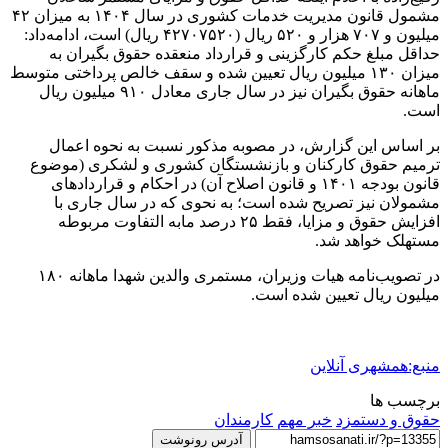
مشمول قانون مدیریت خدمات کشوری در سال ۱۴۰۴ به میزان ۴۲
میلیون و ۷۰۷ هزار و ۵۲۰ ریال (۴۲۷۰۷۵۲۰ ریال) است، ادامه‌داد:
حداقل مبلغ حکم کارگزینی و قرارداد منعقده حقوق بگیران به
میزان ۱۳۰ میلیون ریال تعیین شده و سقف خالص پرداختی متوسط
ماهانه حقوق بگیران نیز در سال جاری معادل ۹۱۰ میلیون ریال
است.
بر اساس این گزارش، در مصوبه مذکور نسبت به نحوه اعمال
ترمیم حقوق کارکنان و بازنشستگان کشوری و لشکری (موضوع
قانون بودجه ۱۴۰۱ و قانون اصلاح آن) در احکام و قراردادهای
مشمولان نیز تصریح شده است؛ به نحوی که در سال جاری با
افزایش حقوق و مزایا، فقط ۲۵ درصد مابه التفاوت مربوطه
مستهلک خواهد شد.
در تصویب‌نامه هیات وزیران، مستمری والدین شهدا ماهانه ۱۸۰
میلیون ریال تعیین شده است.
منبع:همشهری آنلاین
برچسب ها
حقوق و دستمزد
خبر مهم
کارمندان
آدرس رونوشت