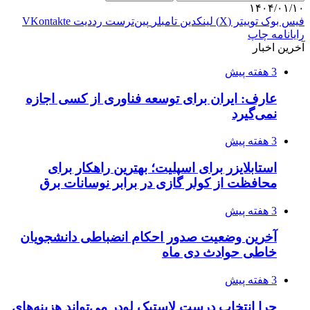
۱۴۰۴/۰۱/۱۰
فیس بوک
توییتر (X)
لینکدین
‫تامبلر
‫پین‌ترست
‫رددیت
‫VKontakte
رایانامه
چاپ
آخرین اخبار
3 هفته پیش
عارف: ایران برای توسعه فناوری از کسی اجازه
نمی‌گیرد
3 هفته پیش
استابلایزر برای اسپلیت؛ بهترین راهکار برای
محافظت از کولر گازی در برابر نوسانات برق
3 هفته پیش
آخرین وضعیت صدور احکام انضباطی دانشجویان
خاطی حوادث دی ماه
3 هفته پیش
چرا انتخاب درست لاستیک لودر می‌تواند هزینه‌های