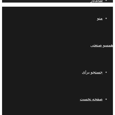
سایدبار
منو
همسو صنعتی
جستجو برای
صفحه نخست