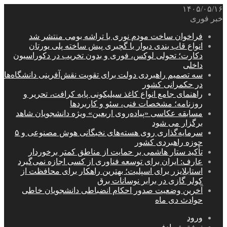
۱۴۰۵/۰۵/۱۶
خبر فوری
فراخوان ساخت مودم نوری با تراشه بومی منتشر شد
انواع قاب بندی دیوار با گچبری پیش ساخته پلی یورتان
دکارت؛ تحولی لوکس، فوری و بدون تخریب در دکوراسیون
داخلی
سه تصمیم راهبردی دولت برای تقویت نقش‌آفرینی دانشگاه‌ها
در حکمرانی کشور
راهنمای جامع انواع کاغذ سیلیکونی پایه کرافت، تحریر و
روزنامه؛ مشخصات فنی، سئو و کاربردها
مسابقه عکاسی «پیاده‌روی اربعین» ویژه دانشجویان شاهد
برگزار می شود
سرمایه‌گذاری روی هسته‌های نخبگانی هوش مصنوعی و ۵
حوزه راهبردی کشور
تأکید ستار هاشمی بر حمایت از مناطق کمتر برخوردار
عارف: ایران برای توسعه فناوری از کسی اجازه نمی‌گیرد
استابلایزر برای اسپلیت؛ بهترین راهکار برای محافظت از
کولر گازی در برابر نوسانات برق
آخرین وضعیت صدور احکام انضباطی دانشجویان خاطی
حوادث دی ماه
ورود