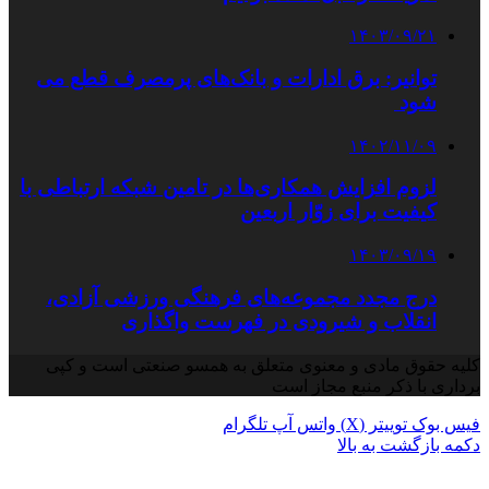
۱۴۰۳/۰۹/۲۱
توانیر: برق ادارات و بانک‌های پرمصرف قطع می
شود
۱۴۰۲/۱۱/۰۹
لزوم افزایش همکاری‌ها در تامین شبکه ارتباطی با
کیفیت برای زوّار اربعین
۱۴۰۳/۰۹/۱۹
درج مجدد مجموعه‌های فرهنگی ورزشی آزادی،
انقلاب و شیرودی در فهرست واگذاری
کلیه حقوق مادی و معنوی متعلق به همسو صنعتی است و کپی
برداری با ذکر منبع مجاز است
فیس بوک
توییتر (X)
واتس آپ
تلگرام
دکمه بازگشت به بالا