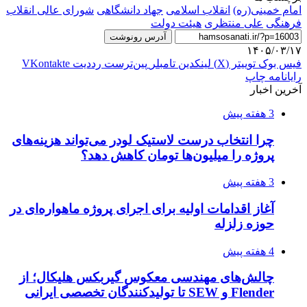
امام خمینی(ره)
انقلاب اسلامی
جهاد دانشگاهی
شورای عالی انقلاب
فرهنگی
علی منتظری
هیئت دولت
آدرس رونوشت
۱۴۰۵/۰۳/۱۷
فیس بوک
توییتر (X)
لینکدین
‫تامبلر
‫پین‌ترست
‫رددیت
‫VKontakte
رایانامه
چاپ
آخرین اخبار
3 هفته پیش
چرا انتخاب درست لاستیک لودر می‌تواند هزینه‌های
پروژه را میلیون‌ها تومان کاهش دهد؟
3 هفته پیش
آغاز اقدامات اولیه برای اجرای پروژه ماهواره‌ای در
حوزه زلزله
4 هفته پیش
چالش‌های مهندسی معکوس گیربکس هلیکال؛ از
Flender و SEW تا تولیدکنندگان تخصصی ایرانی