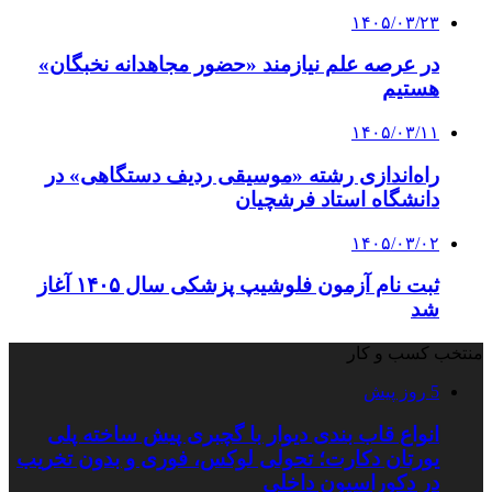
۱۴۰۵/۰۳/۲۳
در عرصه علم نیازمند «حضور مجاهدانه نخبگان»
هستیم
۱۴۰۵/۰۳/۱۱
راه‌اندازی رشته «موسیقی ردیف دستگاهی» در
دانشگاه استاد فرشچیان
۱۴۰۵/۰۳/۰۲
ثبت نام آزمون فلوشیپ پزشکی سال ۱۴۰۵ آغاز
شد
منتخب کسب و کار
5 روز پیش
انواع قاب بندی دیوار با گچبری پیش ساخته پلی
یورتان دکارت؛ تحولی لوکس، فوری و بدون تخریب
در دکوراسیون داخلی